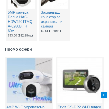
5MP камера
Захранващ
Dahua HAC-
конектор за
HDW2501TMQ-
охранителни
A-0280B, IR
камери
60м
€0.61
(1.20лв.)
€93.50
(182.88лв.)
Промо офери
4MP Wi-Fi управляема
Ezviz CS-DP2 Wi-Fi видео