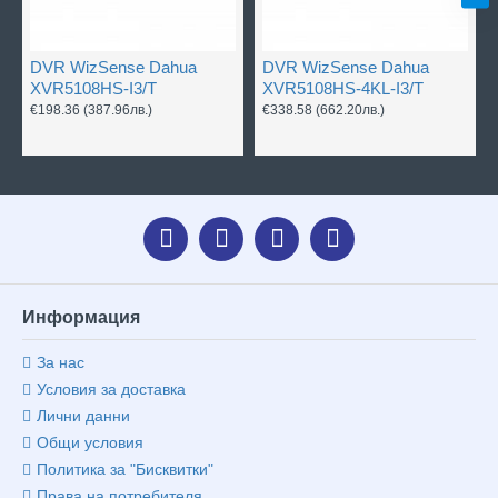
DVR WizSense Dahua
DVR WizSense Dahua
XVR5108HS-I3/T
XVR5108HS-4KL-I3/T
€198.36
(387.96лв.)
€338.58
(662.20лв.)
Информация
За нас
Условия за доставка
Лични данни
Общи условия
Политика за "Бисквитки"
Права на потребителя