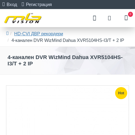
Вход
Регистрация
0
HD-CVI ДВР рекордери
4-канален DVR WizMind Dahua XVR5104HS-I3/T + 2 IP
4-канален DVR WizMind Dahua XVR5104HS-
I3/T + 2 IP
Hot