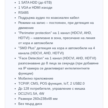
1 SATA HDD (до 6TB)
1 VGA и HDMI изходи
RS485
Поддържа аудио по коаксиален кабел
Режими на запис – постоянен, при детекция на
движение
"Perimeter protection" на 1 канал (HDCVI, AHD,
HDTVI) – навлизане в зона, пресичане на линия
от хора и автомобили
"SMD Plus" детекция на хора и автомобили на 4
канала (HDCVI, AHD, HDTVI)
"Face Detection" на 1 канал (HDCVI, AHD, HDTVI)
разпознаване до 8 лица за секунда (при добавяне
на IP камера се деактивират интелигентните
функции)
Мобилно приложение
TCP/IP, CMS, POS функция, IoT, 2 USB2.0
До 128 потребителя, управление с мишка
DC12V/1.5A, 4W
Размери 260x238х48 мм
Без твърд диск