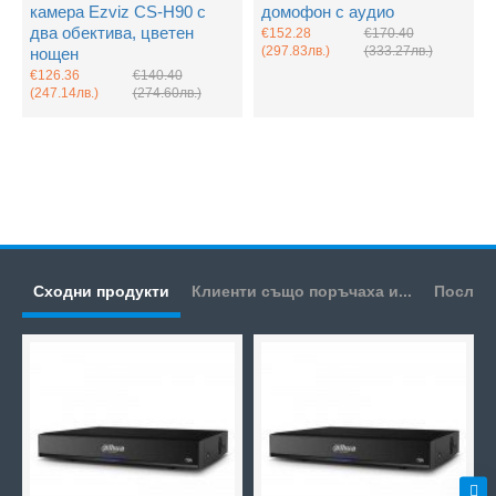
камера Ezviz CS-H90 с
домофон с аудио
два обектива, цветен
€152.28
€170.40
(297.83лв.)
(333.27лв.)
нощен
€126.36
€140.40
(247.14лв.)
(274.60лв.)
Сходни продукти
Клиенти също поръчаха и...
Послед