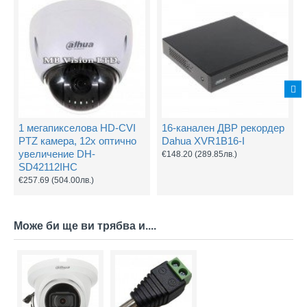
1 мегапикселова HD-CVI
16-канален ДВР рекордер
PTZ камера, 12х оптично
Dahua XVR1B16-I
увеличение DH-
€148.20
(289.85лв.)
SD42112IHC
€257.69
(504.00лв.)
Може би ще ви трябва и....