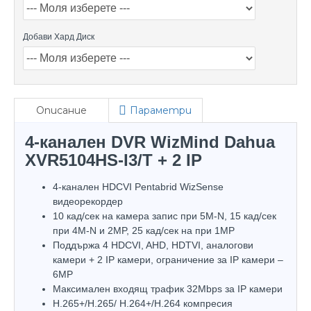
Добави Хард Диск
Описание
Параметри
4-канален DVR WizMind Dahua
XVR5104HS-I3/T + 2 IP
4-канален HDCVI Pentabrid WizSense
видеорекордер
10 кад/сек на камера запис при 5M-N, 15 кад/сек
при 4M-N и 2MP, 25 кад/сек на при 1MP
Поддържа 4 HDCVI, AHD, HDTVI, аналогови
камери + 2 IP камери, ограничение за IP камери –
6МP
Максимален входящ трафик 32Mbps за IP камери
H.265+/H.265/ H.264+/H.264 компресия