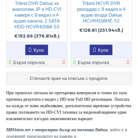
Tribrid DVR Dahua за
Tribrid HCVR DVR
аналогови, IP и HD-CVI
рекордер с 8 видео и 4
камери с 8 видео и 4
аудио входа Dahua
аудио канала, 2 SATA
HCVR4108HE-S2
HDD HCVR4208A-S3
€128.81
(251.94лв.)
€192.66
(376.81лв.)
Купи
Купи
Бърза поръчка
Бърза поръчка
Стигнахте края на списъка с продукти.
При преносът сигнала не претърпява компресия и точно по тази
причина резултата е видео с HD или Full HD резолюция. Липсата
на нужда от ново окабеляване, допълнителни мрежови устройства
прави ползването на HD-CVI техника за видеонаблюдение един
изключително изгоден икономически вариант.
MBVision.net е оторизиран дилър на техника Dahua
, който е и
основният производител на камери и