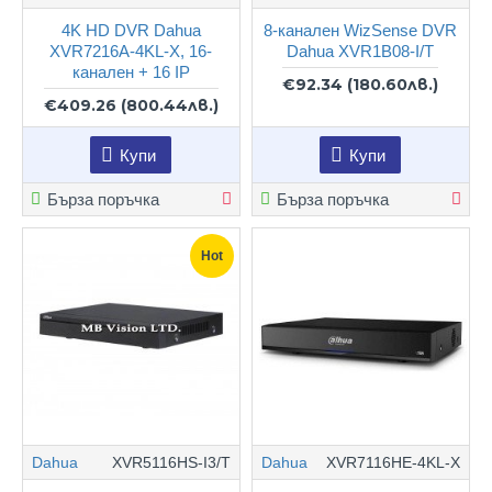
4K HD DVR Dahua
8-канален WizSense DVR
XVR7216A-4KL-X, 16-
Dahua XVR1B08-I/T
канален + 16 IP
€92.34
(180.60лв.)
€409.26
(800.44лв.)
Купи
Купи
Бърза поръчка
Бърза поръчка
Hot
Dahua
XVR5116HS-I3/T
Dahua
XVR7116HE-4KL-X