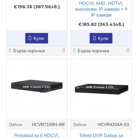
HDCVI, AHD, HDTVI,
€198.36
(387.96лв.)
аналогови, IP камери + 4
IP камери
€185.82
(363.43лв.)
Купи
Купи
Бърза поръчка
Бърза поръчка
Dahua
HCVR7108H-4M
Dahua
HCVR4204A-S3
Pentabrid за 8 HDCVI,
Tribrid DVR Dahua за