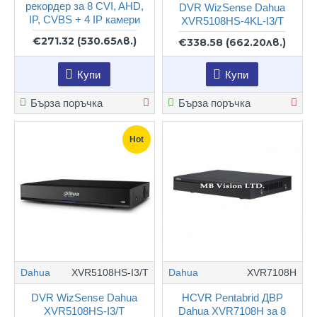
рекордер за 8 CVI, AHD,
DVR WizSense Dahua
IP, CVBS + 4 IP камери
XVR5108HS-4KL-I3/T
€271.32
(530.65лв.)
€338.58
(662.20лв.)
Купи
Купи
Бърза поръчка
Бърза поръчка
Hot
Dahua
XVR5108HS-I3/T
Dahua
XVR7108Н
DVR WizSense Dahua
HCVR Pentabrid ДВР
XVR5108HS-I3/T
Dahua XVR7108Н за 8