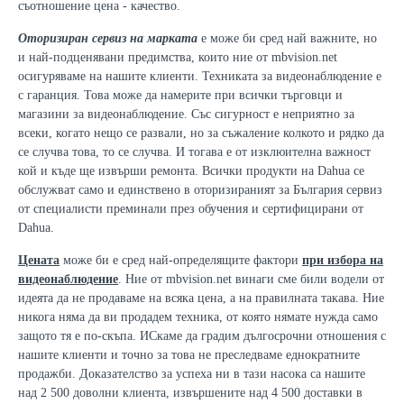
съотношение цена - качество.
Оторизиран сервиз на марката
е може би сред най важните, но
и най-подценявани предимства, които ние от mbvision.net
осигуряваме на нашите клиенти. Техниката за видеонаблюдение е
с гаранция. Това може да намерите при всички търговци и
магазини за видеонаблюдение. Със сигурност е неприятно за
всеки, когато нещо се развали, но за съжаление колкото и рядко да
се случва това, то се случва. И тогава е от изклюителна важност
кой и къде ще извърши ремонта. Всички продукти на Dahua се
обслужват само и единствено в оторизираният за България сервиз
от специалисти преминали през обучения и сертифицирани от
Dahua.
Цената
може би е сред най-определящите фактори
при избора на
видеонаблюдение
. Ние от mbvision.net винаги сме били водели от
идеята да не продаваме на всяка цена, а на правилната такава. Ние
никога няма да ви продадем техника, от която нямате нужда само
защото тя е по-скъпа. ИСкаме да градим дългосрочни отношения с
нашите клиенти и точно за това не преследваме еднократните
продажби. Доказателство за успеха ни в тази насока са нашите
над 2 500 доволни клиента, извършените над 4 500 доставки в