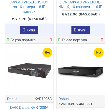
Dahua XVR5116HS-I3/T
DVR Dahua XVR7116HE-
за 16 камери + 8 IP
4KL-X, 16-канален + 16 IP
камери
€432.06
(845.03лв.)
€315.78
(617.61лв.)
Купи
Купи
Бърза поръчка
Бърза поръчка
Hot
Hot
Dahua
XVR7208A
Dahua
XVR5108HS-4KL-I3/T
DVR Dahua XVR7208A