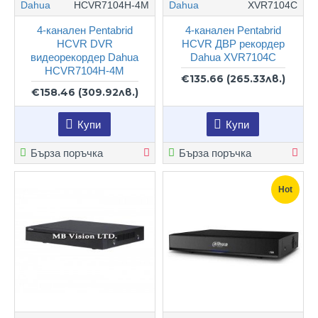
Dahua
HCVR7104H-4M
Dahua
XVR7104С
4-канален Pentabrid
4-канален Pentabrid
HCVR DVR
HCVR ДВР рекордер
видеорекордер Dahua
Dahua XVR7104С
HCVR7104H-4M
€135.66
(265.33лв.)
€158.46
(309.92лв.)
Купи
Купи
Бърза поръчка
Бърза поръчка
Hot