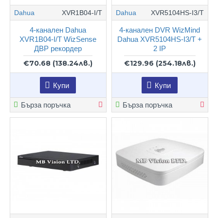
Dahua
XVR1B04-I/T
Dahua
XVR5104HS-I3/T
4-канален Dahua
4-канален DVR WizMind
XVR1B04-I/T WizSense
Dahua XVR5104HS-I3/T +
ДВР рекордер
2 IP
€70.68
(138.24лв.)
€129.96
(254.18лв.)
Купи
Купи
Бърза поръчка
Бърза поръчка