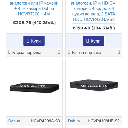
аналогови или IP камери
аналогови, IP и HD-CVI
+ 4 IP камери Dahua
камери с 4 видео и 4
HCVR7108H-4M
аудио канала, 2 SATA
HDD HCVR4204A-S3
€209.76
(410.25лв.)
€150.48
(294.31лв.)
Купи
Купи
Бърза поръчка
Бърза поръчка
Dahua
HCVR4208A-S3
Dahua
HCVR4108HE-S2