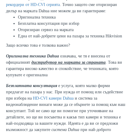
рекордери от HD-CVI серията
. Точно защото сме оторизиран
дилър на марката Dahua ние можем да ви гарантираме:
Оригинална техника
Безплатна консултация при избор
Оторизиран сервиз на марката
Една от най-добрите цени на пазара за техника Hikvision
Защо всичко това е толкова важно?
Оригинална техника Dahua
означава, че тя е внесена от
официалният
дистрибутор на марката за страната
. Това ви
гарантира високо качество и спокойствие, че техниката, която
купувате е оригинална
Безплатната консултация
е услуга, която малко фирми
предлагат на пазара у нас. При нужда от помощ или съдействие
при избора на
HD-CVI камери Dahua
и система за
видеонаблюдение винаги може да се обърнете за помощ към наш
консултант. Той не само ще ви помогне при уточняване на
детайлите, но ще ви посъветва и какъв тип камери и техника е
най-подходяща за вашите нужди. Идеята е да ви се предложи
възможност да закупите
система Dahua
при най-доброто