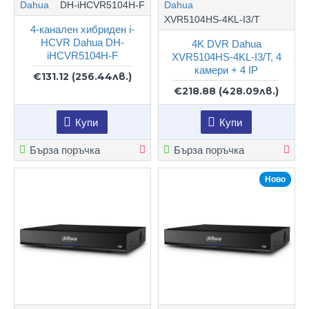
Dahua
DH-iHCVR5104H-F
Dahua
XVR5104HS-4KL-I3/T
4-канален хибриден i-
HCVR Dahua DH-
4K DVR Dahua
iHCVR5104H-F
XVR5104HS-4KL-I3/T, 4
камери + 4 IP
€131.12
(256.44лв.)
€218.88
(428.09лв.)
Купи
Купи
Бърза поръчка
Бърза поръчка
Ново