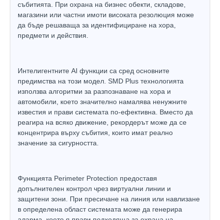
събитията. При охрана на бизнес обекти, складове,
магазини или частни имоти високата резолюция може
да бъде решаваща за идентифициране на хора,
предмети и действия.
Интелигентните AI функции са сред основните
предимства на този модел. SMD Plus технологията
използва алгоритми за разпознаване на хора и
автомобили, което значително намалява ненужните
известия и прави системата по-ефективна. Вместо да
реагира на всяко движение, рекордерът може да се
концентрира върху събития, които имат реално
значение за сигурността.
Функцията Perimeter Protection предоставя
допълнителен контрол чрез виртуални линии и
защитени зони. При пресичане на линия или навлизане
в определена област системата може да генерира
аларма, което я прави подходяща за охрана на