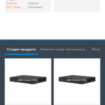
€126.36
€140.40
(247.14лв.)
(274.60лв.)
Сходни продукти
Клиенти също поръчаха и...
Послед