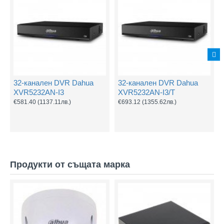
32-канален DVR Dahua
32-канален DVR Dahua
XVR5232AN-I3
XVR5232AN-I3/Т
€581.40
(1137.11лв.)
€693.12
(1355.62лв.)
Продукти от същата марка