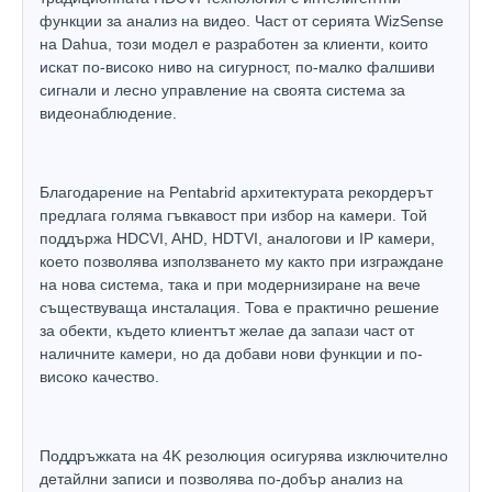
функции за анализ на видео. Част от серията WizSense
на Dahua, този модел е разработен за клиенти, които
искат по-високо ниво на сигурност, по-малко фалшиви
сигнали и лесно управление на своята система за
видеонаблюдение.
Благодарение на Pentabrid архитектурата рекордерът
предлага голяма гъвкавост при избор на камери. Той
поддържа HDCVI, AHD, HDTVI, аналогови и IP камери,
което позволява използването му както при изграждане
на нова система, така и при модернизиране на вече
съществуваща инсталация. Това е практично решение
за обекти, където клиентът желае да запази част от
наличните камери, но да добави нови функции и по-
високо качество.
Поддръжката на 4K резолюция осигурява изключително
детайлни записи и позволява по-добър анализ на