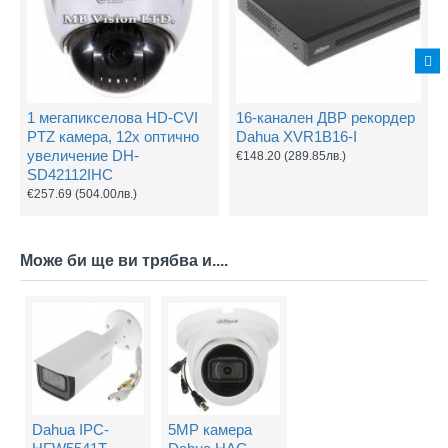
1 мегапикселова HD-CVI
16-канален ДВР рекордер
PTZ камера, 12х оптично
Dahua XVR1B16-I
увеличение DH-
€148.20
(289.85лв.)
SD42112IHC
€257.69
(504.00лв.)
Може би ще ви трябва и....
Dahua IPC-
5MP камера