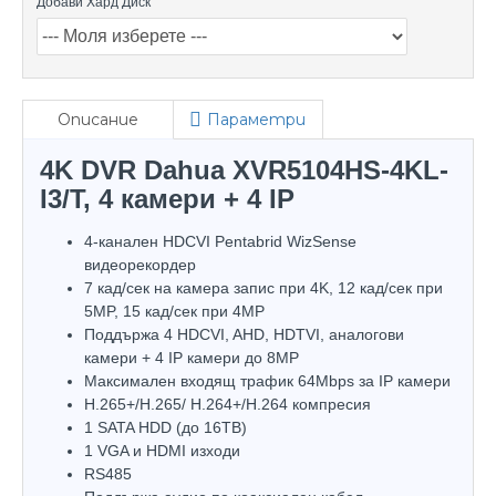
Добави Хард Диск
Описание
Параметри
4K DVR Dahua XVR5104HS-4KL-
I3/T, 4 камери + 4 IP
4-канален HDCVI Pentabrid WizSense
видеорекордер
7 кад/сек на камера запис при 4K, 12 кад/сек при
5MP, 15 кад/сек при 4MP
Поддържа 4 HDCVI, AHD, HDTVI, аналогови
камери + 4 IP камери до 8МP
Максимален входящ трафик 64Mbps за IP камери
H.265+/H.265/ H.264+/H.264 компресия
1 SATA HDD (до 16TB)
1 VGA и HDMI изходи
RS485