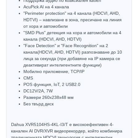
Поддържа аудио по коаксиален кабел
AcuPick AI на 4 канала
"Perimeter protection" на 4 каналa (HDCVI, AHD,
HDTVI) – навлизане в зона, пресичане на линия
от хора и автомобили
"SMD Plus" детекция на хора и автомобили на 4
канала (HDCVI, AHD, HDTVI)
"Face Detection" и "Face Recognition" на 2
канала(HDCVI, AHD, HDTVI) разпознаване до 10
лица за секунда (при добавяне на IP камера се
деактивират интелигентните функции)
Мобилно приложение, TCP/IP
CMS
POS функция, IoT, 2 USB2.0
DC12V/2A, 7W
Размери 260x238х48 мм
Без твърд диск
Dahua XVR5104HS-4KL-I3/T е високоефективен 4-
канален AI DVR/XVR видеорекордер, който комбинира
традиционната HDCVI технология с интелигентни