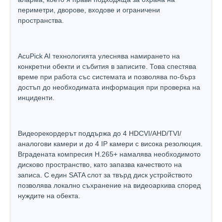
периметри, дворове, входове и ограничени
пространства.
AcuPick AI технологията улеснява намирането на
конкретни обекти и събития в записите. Това спестява
време при работа със системата и позволява по-бърз
достъп до необходимата информация при проверка на
инциденти.
Видеорекордерът поддържа до 4 HDCVI/AHD/TVI/
аналогови камери и до 4 IP камери с висока резолюция.
Вградената компресия H.265+ намалява необходимото
дисково пространство, като запазва качеството на
записа. С един SATA слот за твърд диск устройството
позволява локално съхранение на видеоархива според
нуждите на обекта.