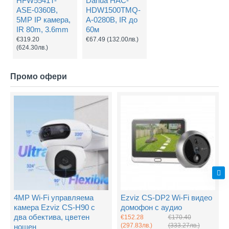
HFW5541T-
Dahua HAC-
ASE-0360B,
HDW1500TMQ-
5MP IP камера,
A-0280B, IR до
IR 80m, 3.6mm
60м
€319.20
€67.49
(132.00лв.)
(624.30лв.)
Промо офери
4MP Wi-Fi управляема
Ezviz CS-DP2 Wi-Fi видео
камера Ezviz CS-H90 с
домофон с аудио
два обектива, цветен
€152.28
€170.40
(297.83лв.)
(333.27лв.)
нощен