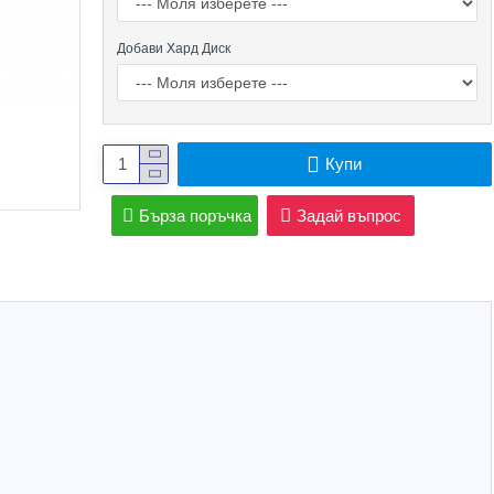
Добави Хард Диск
Купи
Бърза поръчка
Задай въпрос