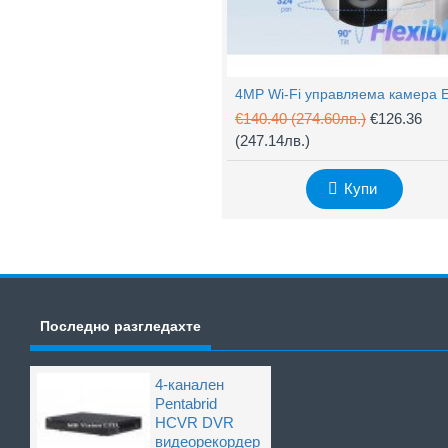
€140.40
(274.60лв.)
€126.36
(247.14лв.)
Купи
Последно разгледахте
4-канален
Pentabrid
HCVR DVR
видеорекордер