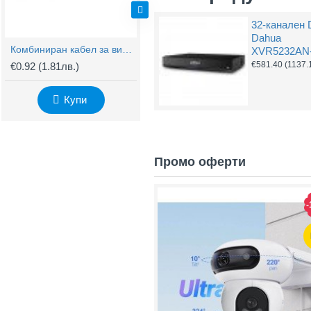
32-канален
Dahua
Комбиниран кабел за видеонаблюдение RG59 + 2x0,75mm
BNC Kонектор с Винт
XVR5232AN-
€581.40
(1137.
€0.92
(1.81лв.)
€0.61
(1.20лв.)
€
Купи
Купи
Промо оферти
-