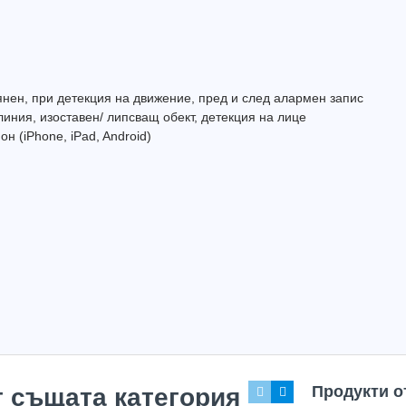
янен, при детекция на движение, пред и след алармен запис
4K HD DVR Dahua XVR5116H-4KL-I3/T с 16 канала + 16 IP
иния, изоставен/ липсващ обект, детекция на лице
 (iPhone, iPad, Android)
615.60
(1204.00лв.)
Купи
Hot
Hot
Продукти о
т същата категория