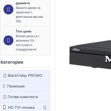
данните
Вашите данни са
защитени с
криптирана връзка
SSL.
Топ цени
Всички цени са с
включена 5%
отстъпка от
стандартните!
Категории
BlackFriday PROMO
Промоции
Готови комплекти
HD-TVI техника