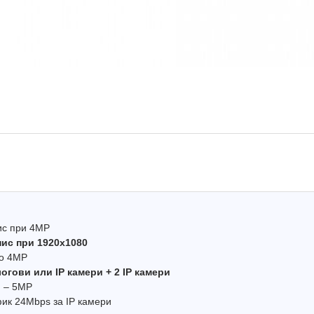
пис при 4MP
пис при 1920х1080
до 4MP
Ново
огови или IP камери + 2 IP камери
и – 5МP
ик 24Mbps за IP камери