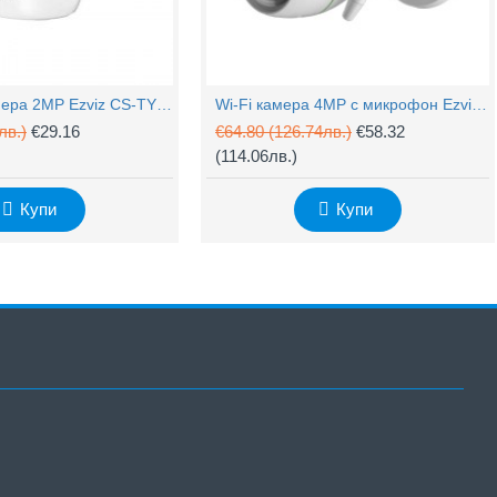
PTZ Wi-Fi камера 2MP Ezviz CS-TY1 с микрофон
Wi-Fi камера 4MP с микрофон Ezviz CS-H3c
лв.)
€29.16
€64.80
(126.74лв.)
€58.32
(114.06лв.)
Купи
Купи