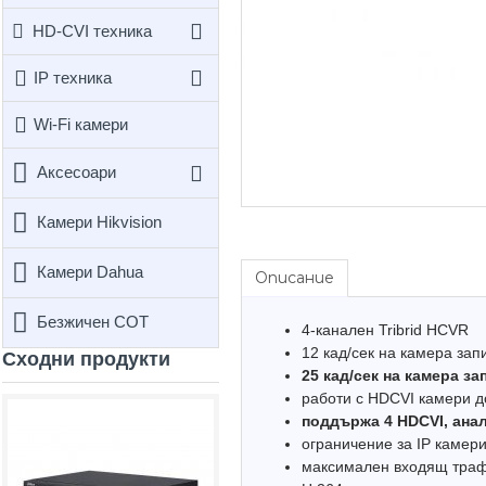
HD-CVI техника
IP техника
Wi-Fi камери
Аксесоари
Камери Hikvision
Камери Dahua
Описание
Безжичен СОТ
4-канален Tribrid HCVR
12 кад/сек на камера за
Сходни продукти
25 кад/сек на камера за
работи с HDCVI камери 
поддържа 4 HDCVI, анал
Hot
ограничение за IP камер
максимален входящ траф