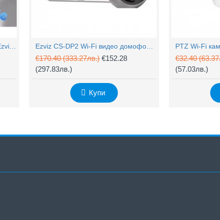
4MP Wi-Fi управляема камера Ezviz CS-H90 с два обектива, цветен нощен
Ezviz CS-DP2 Wi-Fi видео домофон с аудио
€170.40
(333.27лв.)
€152.28
€32.40
(63.37
(297.83лв.)
(57.03лв.)
Купи