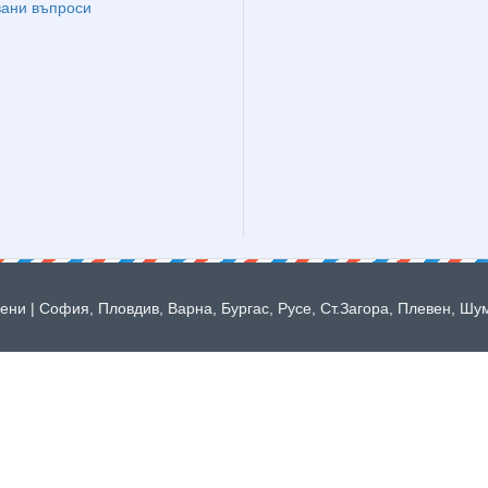
вани въпроси
ни | София, Пловдив, Варна, Бургас, Русе, Ст.Загора, Плевен, Шу