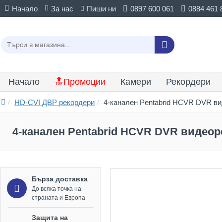
Начало
За нас
Пиши ни
0897 600 061
0884 461 
Начало
🔝Промоции
Камери
Рекордери
HD-CVI ДВР рекордери
4-канален Pentabrid HCVR DVR 
4-канален Pentabrid HCVR DVR видео
Бърза доставка
До всяка точка на
страната и Европа
Защита на