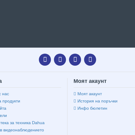
а
Моят акаунт
с нас
Моят акаунт
 продукти
История на поръчки
йта
Инфо бюлетин
ели
тека за техника Dahua
в видеонаблюдението