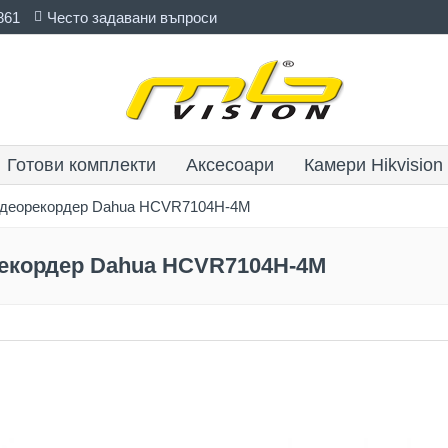
861
Често задавани въпроси
Готови комплекти
Аксесоари
Камери Hikvision
видеорекордер Dahua HCVR7104H-4M
рекордер Dahua HCVR7104H-4M