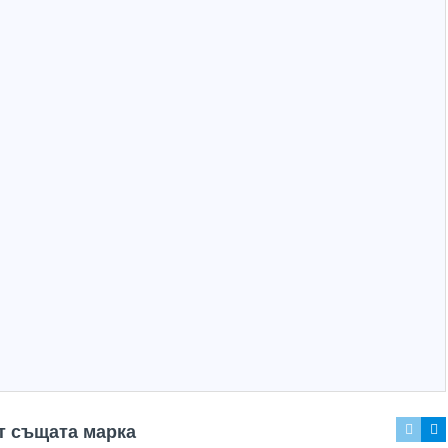
Hot
Hot
т същата марка