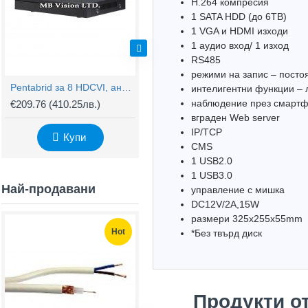
H.264 компресия
1 SATA HDD (до 6TB)
1 VGA и HDMI изходи
1 аудио вход/ 1 изход
RS485
режими на запис – посто
Pentabrid за 8 HDCVI, аналогови или IP камери + 4 IP камери Dahua HCVR7108H-4M
4K HD DVR Dahua XVR5116H-4KL-I3 с 16 канала + 16 IP
интелигентни функции – л
наблюдение през смартфон
€209.76
(410.25лв.)
€450.30
(880.71лв.)
€
вграден Web server
IP/TCP
Купи
Купи
CMS
1 USB2.0
1 USB3.0
Най-продавани
управление с мишка
DC12V/2A,15W
размери 325х255x55mm
Hot
Hot
*Без твърд диск
Продукти о