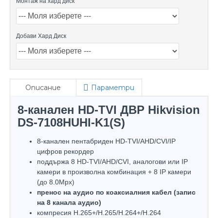
Монтаж на хард диск
Добави Хард Диск
Описание
Параметри
8-канален HD-TVI ДВР Hikvision
DS-7108HUHI-K1(S)
8-канален пентабриден HD-TVI/AHD/CVI/IP
цифров рекордер
поддържа 8 HD-TVI/AHD/CVI, аналогови или IP
камери в произволна комбинация + 8 IP камери
(до 8.0Mpx)
пренос на аудио по коаксиалния кабел (запис
на 8 канала аудио)
компресия H.265+/H.265/H.264+/H.264