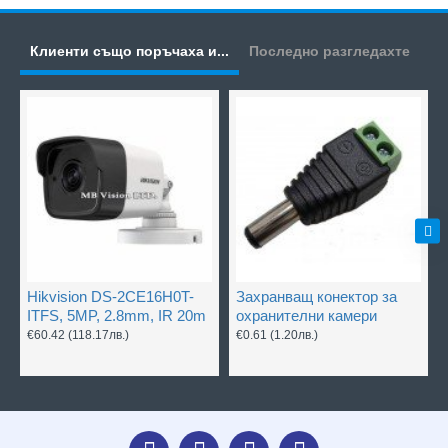
Клиенти също поръчаха и...
Последно разгледахте
Hikvision DS-2CE16H0T-
Захранващ конектор за
ITFS, 5MP, 2.8mm, IR 20m
охранителни камери
€60.42
(118.17лв.)
€0.61
(1.20лв.)