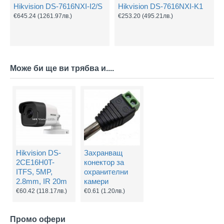
Hikvision DS-7616NXI-I2/S
Hikvision DS-7616NXI-K1
€645.24
(1261.97лв.)
€253.20
(495.21лв.)
Може би ще ви трябва и....
Hikvision DS-
Захранващ
2CE16H0T-
конектор за
ITFS, 5MP,
охранителни
2.8mm, IR 20m
камери
€60.42
(118.17лв.)
€0.61
(1.20лв.)
Промо офери