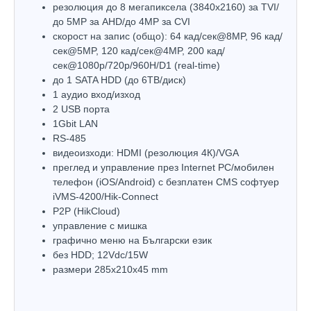
резолюция до 8 мегапиксела (3840х2160) за TVI/
до 5MP за AHD/до 4MP за CVI
скорост на запис (общо): 64 кад/сек@8MP, 96 кад/
сек@5MP, 120 кад/сек@4MP, 200 кад/
сек@1080p/720p/960H/D1 (real-time)
до 1 SATA HDD (до 6ТВ/диск)
1 аудио вход/изход
2 USB порта
1Gbit LAN
RS-485
видеоизходи: HDMI (резолюция 4К)/VGA
преглед и управление през Internet PC/мобилен
телефон (iOS/Android) с безплатен CMS софтуер
iVMS-4200/Hik-Connect
P2P (HikCloud)
управлeние с мишка
графично меню на Български език
без HDD; 12Vdc/15W
размери 285х210х45 mm