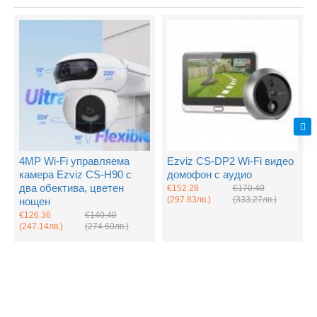
4MP Wi-Fi управляема
Ezviz CS-DP2 Wi-Fi видео
камера Ezviz CS-H90 с
домофон с аудио
два обектива, цветен
€152.28
€170.40
(297.83лв.)
(333.27лв.)
нощен
€126.36
€140.40
(247.14лв.)
(274.60лв.)