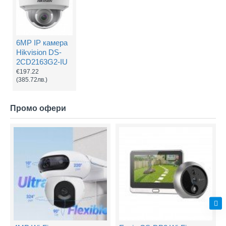
6MP IP камера
Hikvision DS-
2CD2163G2-IU
€197.22
(385.72лв.)
Промо офери