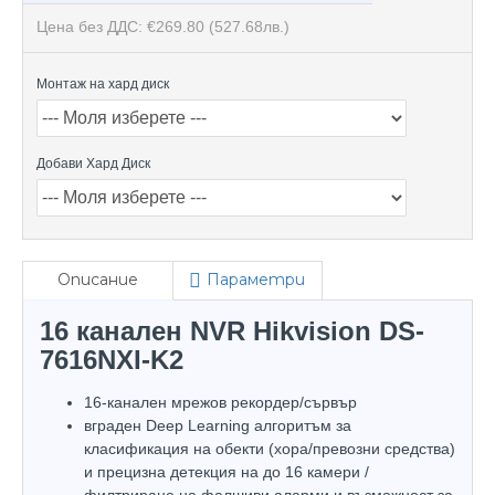
Цена без ДДС: €269.80
(527.68лв.)
Монтаж на хард диск
Добави Хард Диск
Описание
Параметри
16 канален NVR Hikvision DS-
7616NXI-K2
16-канален мрежов рекордер/сървър
вграден Deep Learning алгоритъм за
класификация на обекти (хора/превозни средства)
и прецизна детекция на до 16 камери /
филтриране на фалшиви аларми и възможност за