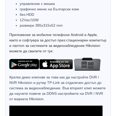
управлeние с мишка
графично меню на Български език
без HDD
12Vаc/10W
размери 385х315х52 mm
Приложение за мобилни телефони Android и Apple,
както и софтуера за достъп през стационарен компютър
и лаптоп за системите за видеонаблюдение Hikvision
можете да свалите от тук:
Кратки демо клипове за това как да настройте DVR /
NVR Hikvision и рутер TP-Link за отдалечен достъп до
система за видеонаблюдение. Във вторият клип можете
да научите повече за DDNS настройките на DVR / NVR
от марката Hikvision.