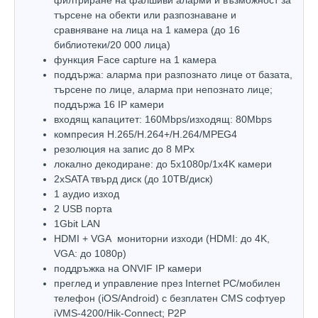
търсене на обекти или разпознаване и
сравняване на лица на 1 камера (до 16
библиотеки/20 000 лица)
функция Face capture на 1 камера
поддържа: аларма при разпознато лице от базата,
търсене по лице, аларма при непознато лице;
поддържа 16 IP камери
входящ капацитет: 160Mbps/изходящ: 80Mbps
компресия H.265/H.264+/H.264/MPEG4
резолюция на запис до 8 MPx
локално декодиране: до 5x1080p/1x4K камери
2хSATA твърд диск (до 10ТВ/диск)
1 аудио изход
2 USB порта
1Gbit LAN
HDMI + VGA мониторни изходи (HDMI: до 4K,
VGA: до 1080р)
поддръжка на ONVIF IP камери
преглед и управление през Internet PC/мобилен
телефон (iOS/Android) с безплатен CMS софтуер
iVMS-4200/Hik-Connect; P2P