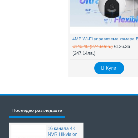
€140.40
(274.60лв.)
€126.36
(247.14лв.)
Купи
Последно разгледахте
16 канала 4K
NVR Hikvision