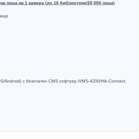
а лица на 1 камера (до 16 библиотеки/20 000 лица)
лице
32 канала 4K NVR Hikvision DS-9632NI-I8
Hikvision DS-6901UDI 1CH NVR за видео стена
4.51
(3587.97лв.)
€703.38
(1375.68лв.)
Купи
Купи
OS/Android) с безплатен CMS софтуер iVMS-4200/Hik-Connect;
Hot
Hot