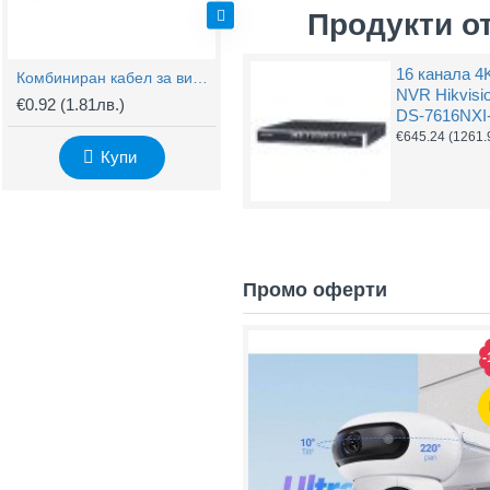
Продукти о
16 канала 4
Комбиниран кабел за видеонаблюдение RG59 + 2x0,75mm
BNC Kонектор с Винт
NVR Hikvisi
€0.92
(1.81лв.)
€0.61
(1.20лв.)
€
DS-7616NXI-
€645.24
(1261.
Купи
Купи
Промо оферти
-