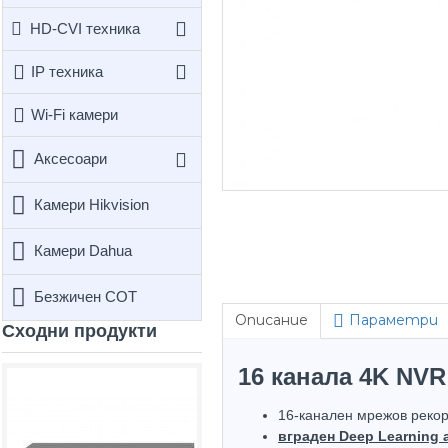
HD-CVI техника
IP техника
Wi-Fi камери
Аксесоари
Камери Hikvision
Камери Dahua
Безжичен СОТ
Описание
Параметри
Сходни продукти
Не е 
16 канала 4K NVR
Top Brand
Hot
16-канален мрежов реко
вграден Deep Learning 