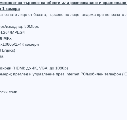
жност за търсене на обекти или разпознаване и сравняване н
а 1 камера
зпознато лице от базата, търсене по лице, аларма при непознато 
bps/изходящ: 80Mbps
/H.264/MPEG4
NVR Hikvision DS-7732NI-E4/16P за 32 IP камери с 16 PoE
NVR Hikvision DS-7716NI-K4 за 16 IP камери
 8 MPx
547.20
(1070.22лв.)
€476.73
(932.39лв.)
€1,83
5x1080p/1x4K камери
ТВ/диск)
та
Купи
Купи
ходи (HDMI: до 4K, VGA: до 1080р)
амери; преглед и управление през Internet PC/мобилен телефон (i
ски език
Hot
Hot