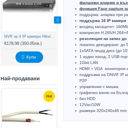
фалшиви аларми и възмо
функция Face capture н
поддържа: аларма при ра
поддържа 16 IP камери
входящ капацитет: 160M
компресия H.265/H.264+
NVR за 4 IP камери Hikvision DS-7604NXI-K1
16 канален NVR Hikvision DS-7616NXI-K2
резолюция на запис до
€178.98
(350.05лв.)
€323.76
(633.22лв.)
€
локално декодиране: до 
1хSATA твърд диск (до 10
1 аудио изход; 2 USB пор
Купи
Купи
1Gbit LAN
HDMI + VGA мониторни из
поддръжка на ONVIF IP к
Най-продавани
P2P
управлeние с мишка
графично меню на Българ
Hot
Hot
без HDD
12Vаc/10W
размери 320х240х48 mm