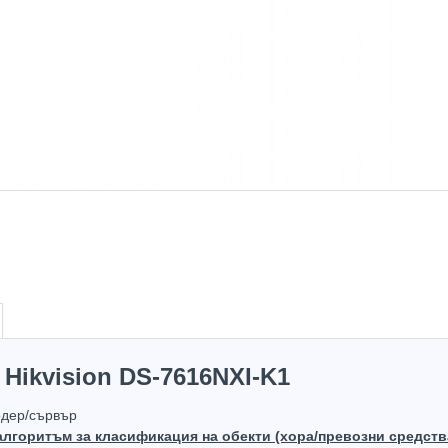
в наличност
 Hikvision DS-7616NXI-K1
рдер/сървър
алгоритъм за класификация на обекти (хора/превозни средства