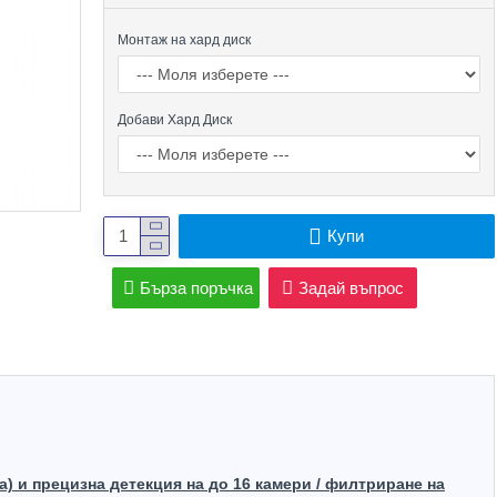
Монтаж на хард диск
Добави Хард Диск
Купи
Бърза поръчка
Задай въпрос
Top Brand
) и прецизна детекция на до 16 камери / филтриране на