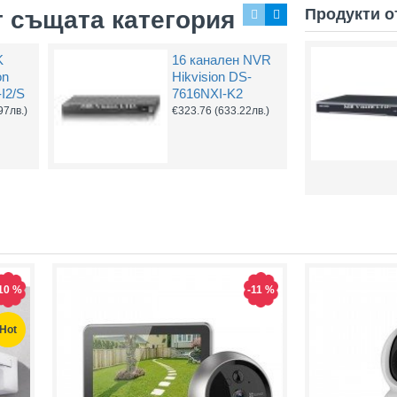
Продукти о
т същата категория
K
16 канален NVR
Захранващ конектор за охранителни камери
FTP кабел Cat5 за пренос на видеосигнал и захранване по усукана двойка
on
Hikvision DS-
0.61
(1.20лв.)
€0.58
(1.14лв.)
€0.67
I2/S
7616NXI-K2
97лв.)
€323.76
(633.22лв.)
Купи
Купи
10 %
-11 %
Hot