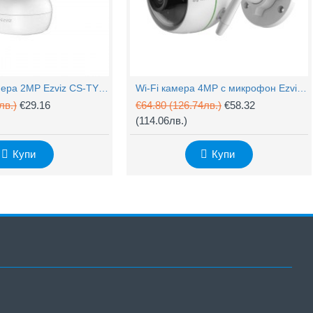
PTZ Wi-Fi камера 2MP Ezviz CS-TY1 с микрофон
Wi-Fi камера 4MP с микрофон Ezviz CS-H3c
лв.)
€29.16
€64.80
(126.74лв.)
€58.32
(114.06лв.)
Купи
Купи