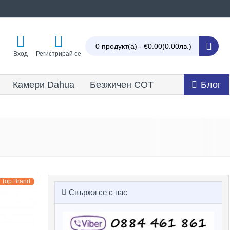
0 продукт(а) - €0.00
(0.00лв.)
Вход
Регистрирай се
Камери Dahua
Безжичен СОТ
Блог
Top Brand
Свържи се с нас