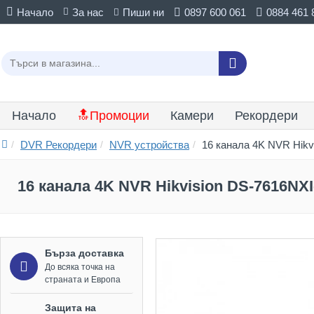
Начало
За нас
Пиши ни
0897 600 061
0884 461 
Начало
🔝Промоции
Камери
Рекордери
DVR Рекордери
NVR устройства
16 канала 4K NVR Hikv
16 канала 4K NVR Hikvision DS-7616NXI
Бърза доставка
До всяка точка на
страната и Европа
Защита на