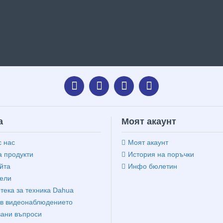
а
Моят акаунт
с нас
Моят акаунт
 продукти
История на поръчки
йта
Инфо бюлетин
ели
тека за техника Dahua
в видеонаблюдението
вани въпроси