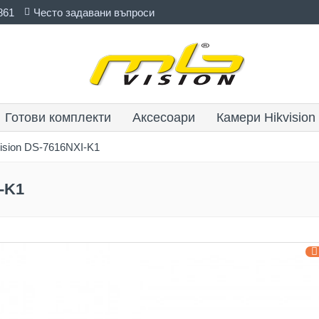
861
Често задавани въпроси
Готови комплекти
Аксесоари
Камери Hikvision
ision DS-7616NXI-K1
-K1