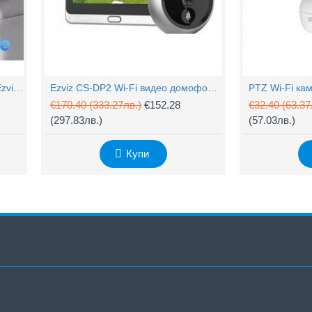
4MP Wi-Fi управляема камера Ezviz CS-H90 с два обектива, цветен нощен
Ezviz CS-DP2 Wi-Fi видео домофон с аудио
€170.40
(333.27лв.)
€152.28
€32.40
(63.37
(297.83лв.)
(57.03лв.)
Купи