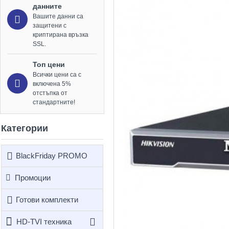
данните
Вашите данни са
защитени с
криптирана връзка
SSL.
Топ цени
Всички цени са с
включена 5%
отстъпка от
стандартните!
Категории
BlackFriday PROMO
Промоции
Готови комплекти
HD-TVI техника