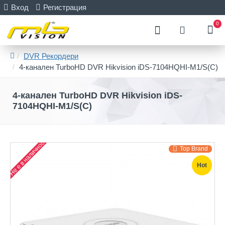
Вход
Регистрация
0
DVR Рекордери
4-канален TurboHD DVR Hikvision iDS-7104HQHI-M1/S(С)
4-канален TurboHD DVR Hikvision iDS-
7104HQHI-M1/S(С)
Не е в наличност
Top Brand
Hot