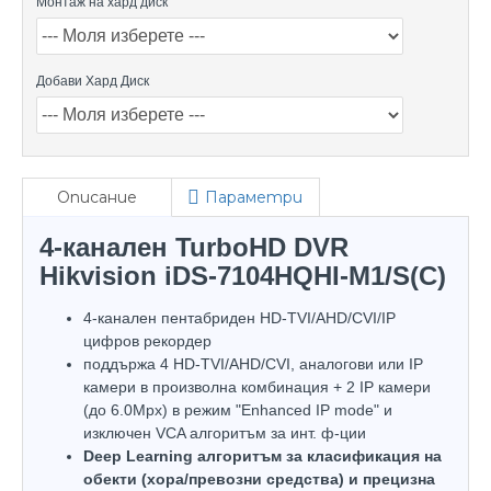
Монтаж на хард диск
Добави Хард Диск
Описание
Параметри
4-канален TurboHD DVR
Hikvision iDS-7104HQHI-M1/S(С)
4-канален пентабриден HD-TVI/AHD/CVI/IP
цифров рекордер
поддържа 4 HD-TVI/AHD/CVI, аналогови или IP
камери в произволна комбинация + 2 IP камери
(до 6.0Mpx) в режим "Enhanced IP mode" и
изключен VCA алгоритъм за инт. ф-ции
Deep Learning алгоритъм за класификация на
обекти (хора/превозни средства) и прецизна