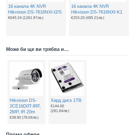
16 канала 4K NVR
16 канала 4K NVR
Hikvision DS-7616NXI-I2/S
Hikvision DS-7616NXI-K1
€645.24
(1261.97лв.)
€253.20
(495.21лв.)
Може би ще ви трябва и....
Hikvision DS-
Хард диск 1TB
2CE16D0T-IRF,
€144.00
(281.64лв.)
2MP, IR 20m
€39.90
(78.04лв.)
Промо офери