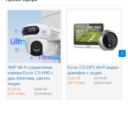
4MP Wi-Fi управляема
Ezviz CS-DP2 Wi-Fi видео
камера Ezviz CS-H90 с
домофон с аудио
два обектива, цветен
€152.28
€170.40
(297.83лв.)
(333.27лв.)
нощен
€126.36
€140.40
(247.14лв.)
(274.60лв.)