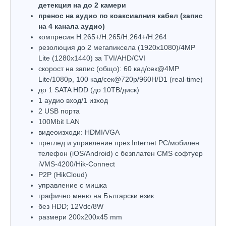
детекция на до 2 камери
пренос на аудио по коаксиалния кабел (запис
на 4 канала аудио)
компресия H.265+/H.265/H.264+/H.264
резолюция до 2 мегапиксела (1920x1080)/4MP
Lite (1280x1440) за TVI/AHD/CVI
скорост на запис (общо): 60 кад/сек@4MP
Lite/1080p, 100 кад/сек@720p/960H/D1 (real-time)
до 1 SATA HDD (до 10ТВ/диск)
1 аудио вход/1 изход
2 USB порта
100Mbit LAN
видеоизходи: HDMI/VGA
преглед и управление през Internet PC/мобилен
телефон (iOS/Android) с безплатен CMS софтуер
iVMS-4200/Hik-Connect
P2P (HikCloud)
управлeние с мишка
графично меню на Български език
без HDD; 12Vdc/8W
размери 200х200х45 mm