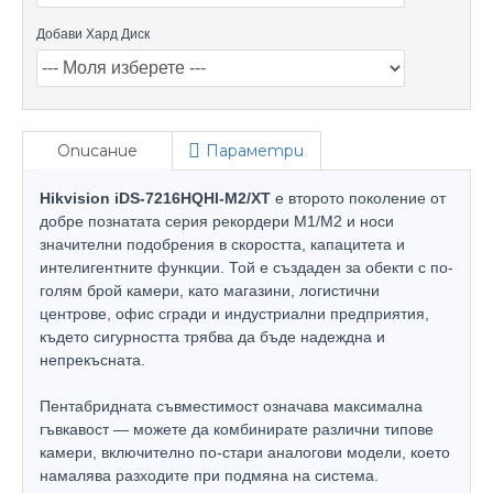
Добави Хард Диск
Описание
Параметри
Hikvision iDS-7216HQHI-M2/XT
е второто поколение от
добре познатата серия рекордери M1/M2 и носи
значителни подобрения в скоростта, капацитета и
интелигентните функции. Той е създаден за обекти с по-
голям брой камери, като магазини, логистични
центрове, офис сгради и индустриални предприятия,
където сигурността трябва да бъде надеждна и
непрекъсната.
Пентабридната съвместимост означава максимална
гъвкавост — можете да комбинирате различни типове
камери, включително по-стари аналогови модели, което
намалява разходите при подмяна на система.