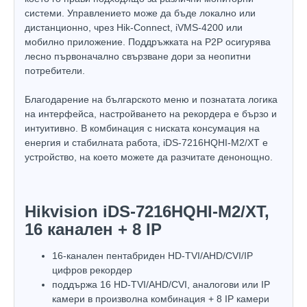
системи. Управлението може да бъде локално или
дистанционно, чрез Hik-Connect, iVMS-4200 или
мобилно приложение. Поддръжката на P2P осигурява
лесно първоначално свързване дори за неопитни
потребители.
Благодарение на българското меню и познатата логика
на интерфейса, настройването на рекордера е бързо и
интуитивно. В комбинация с ниската консумация на
енергия и стабилната работа, iDS-7216HQHI-M2/XT е
устройство, на което можете да разчитате денонощно.
Hikvision iDS-7216HQHI-M2/XT,
16 канален + 8 IP
16-канален пентабриден HD-TVI/AHD/CVI/IP
цифров рекордер
поддържа 16 HD-TVI/AHD/CVI, аналогови или IP
камери в произволна комбинация + 8 IP камери