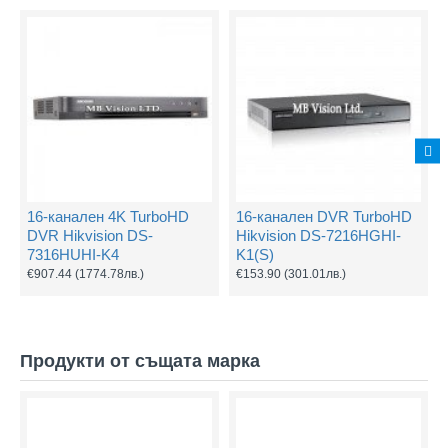
16-канален 4K TurboHD
16-канален DVR TurboHD
DVR Hikvision DS-
Hikvision DS-7216HGHI-
7316HUHI-K4
K1(S)
€907.44
(1774.78лв.)
€153.90
(301.01лв.)
Продукти от същата марка