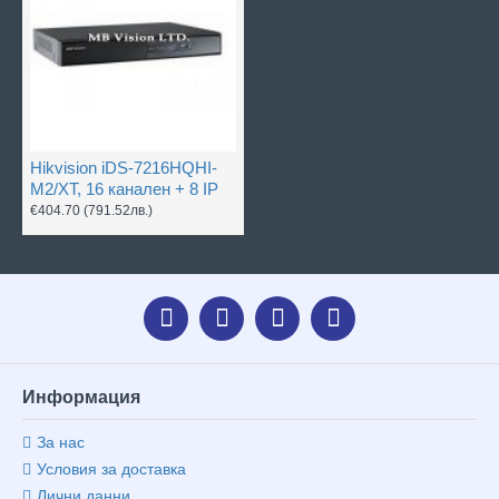
Hikvision iDS-7216HQHI-
M2/XT, 16 канален + 8 IP
€404.70
(791.52лв.)
Информация
За нас
Условия за доставка
Лични данни