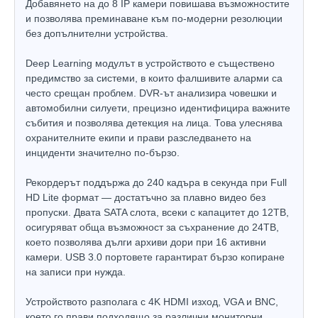
Добавянето на до 8 IP камери повишава възможностите
и позволява преминаване към по-модерни резолюции
без допълнителни устройства.
Deep Learning модулът в устройството е съществено
предимство за системи, в които фалшивите аларми са
често срещан проблем. DVR-ът анализира човешки и
автомобилни силуети, прецизно идентифицира важните
събития и позволява детекция на лица. Това улеснява
охранителните екипи и прави разследването на
инциденти значително по-бързо.
Рекордерът поддържа до 240 кадъра в секунда при Full
HD Lite формат — достатъчно за плавно видео без
пропуски. Двата SATA слота, всеки с капацитет до 12TB,
осигуряват обща възможност за съхранение до 24TB,
което позволява дълги архиви дори при 16 активни
камери. USB 3.0 портовете гарантират бързо копиране
на записи при нужда.
Устройството разполага с 4K HDMI изход, VGA и BNC,
което го прави подходящо за различни мониторни