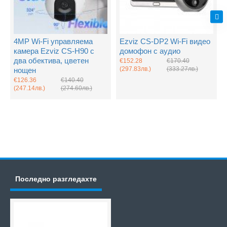
4MP Wi-Fi управляема
Ezviz CS-DP2 Wi-Fi видео
камера Ezviz CS-H90 с
домофон с аудио
два обектива, цветен
€152.28
€170.40
(297.83лв.)
(333.27лв.)
нощен
€126.36
€140.40
(247.14лв.)
(274.60лв.)
Последно разгледахте