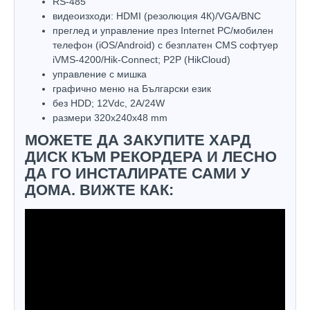
RS-485
видеоизходи: HDMI (резолюция 4К)/VGA/BNC
преглед и управление през Internet PC/мобилен
телефон (iOS/Android) с безплатен CMS софтуер
iVMS-4200/Hik-Connect; P2P (HikCloud)
управлeние с мишка
графично меню на Български език
без HDD; 12Vdc, 2A/24W
размери 320х240х48 mm
МОЖЕТЕ ДА ЗАКУПИТЕ ХАРД
ДИСК КЪМ РЕКОРДЕРА И ЛЕСНО
ДА ГО ИНСТАЛИРАТЕ САМИ У
ДОМА. ВИЖТЕ КАК: