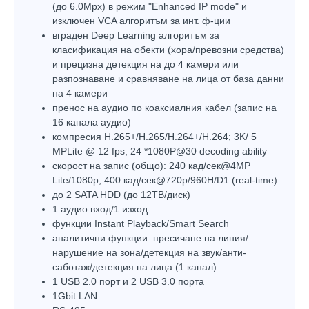
(до 6.0Mpx) в режим "Enhanced IP mode" и
изключен VCA алгоритъм за инт. ф-ции
вграден Deep Learning алгоритъм за
класификация на обекти (хора/превозни средства)
и прецизна детекция на до 4 камери или
разпознаване и сравняване на лица от база данни
на 4 камери
пренос на аудио по коаксиалния кабел (запис на
16 канала аудио)
компресия H.265+/H.265/H.264+/H.264; 3K/ 5
MPLite @ 12 fps; 24 *1080P@30 decoding ability
скорост на запис (общо): 240 кад/сек@4MP
Lite/1080p, 400 кад/сек@720p/960H/D1 (real-time)
до 2 SATA HDD (до 12ТВ/диск)
1 аудио вход/1 изход
функции Instant Playback/Smart Search
аналитични функции: пресичане на линия/
нарушение на зона/детекция на звук/анти-
саботаж/детекция на лица (1 канал)
1 USB 2.0 порт и 2 USB 3.0 порта
1Gbit LAN