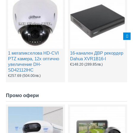
1 мегапикселова HD-CVI
16-канален ДВР рекордер
PTZ камера, 12х оптично
Dahua XVR1B16-I
увеличение DH-
€148.20
(289.85лв.)
SD42112IHC
€257.69
(504.00лв.)
Промо офери