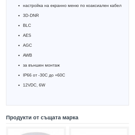
настройка на екранно меню по коаксиален кабел
3D-DNR
BLC
AES
AGC
AWB
за външен монтаж
IP66 oт -30С до +60С
12VDC, 6W
Продукти от същата марка