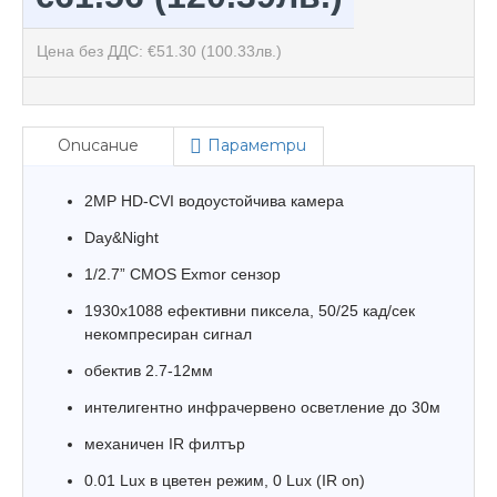
Цена без ДДС: €51.30
(100.33лв.)
Описание
Параметри
2MP HD-CVI водоустойчива камера
Day&Night
1/2.7” CMOS Exmor сензор
1930х1088 ефективни пиксела, 50/25 кад/сек
некомпресиран сигнал
обектив 2.7-12мм
интелигентно инфрачервено осветление до 30м
механичен IR филтър
0.01 Lux в цветен режим, 0 Lux (IR on)