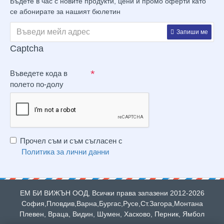
Бъдете в час с новите продукти, цени и промо оферти като
се абонирате за нашият бюлетин
Запиши ме
Captcha
Въведете кода в
полето по-долу
Прочел съм и съм съгласен с
Политика за лични данни
ЕМ БИ ВИЖЪН ООД, Всички права запазени 2012-2026
София,Пловдив,Варна,Бургас,Русе,Ст.Загора,Монтана
Плевен, Враца, Видин, Шумен, Хасково, Перник, Ямбол