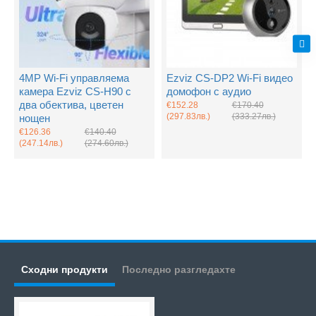
4MP Wi-Fi управляема
Ezviz CS-DP2 Wi-Fi видео
камера Ezviz CS-H90 с
домофон с аудио
два обектива, цветен
€152.28
€170.40
(297.83лв.)
(333.27лв.)
нощен
€126.36
€140.40
(247.14лв.)
(274.60лв.)
Сходни продукти
Последно разгледахте