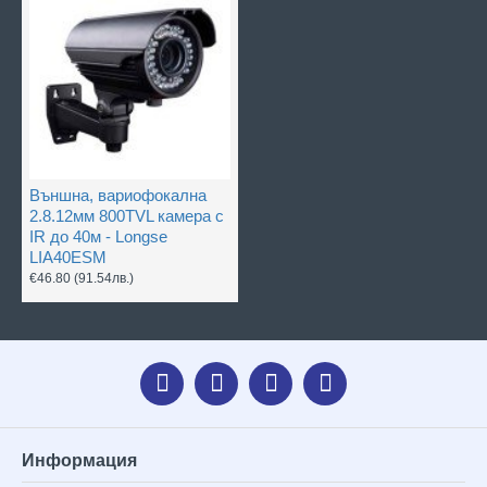
Външна, вариофокална
2.8.12мм 800TVL камера с
IR до 40м - Longse
LIA40ESM
€46.80
(91.54лв.)
Информация