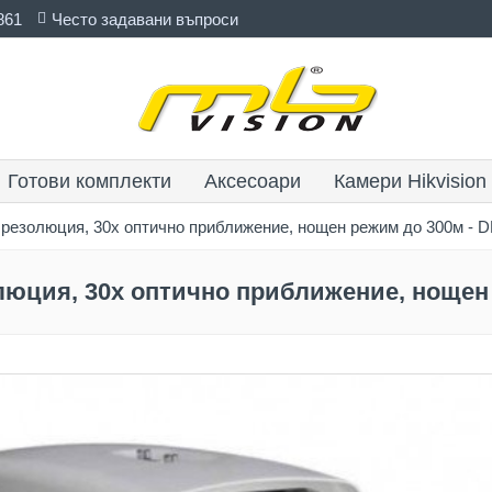
861
Често задавани въпроси
Готови комплекти
Аксесоари
Камери Hikvision
P резолюция, 30x оптично приближение, нощен режим до 300м - 
олюция, 30x оптично приближение, нощен