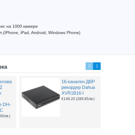
и
Захранващ конектор за охранителни камери
FTP кабел Cat5 за пренос на видеосигнал и захранване по усукана двойка
пис на 1000 камери
0.61
(1.20лв.)
€0.58
(1.14лв.)
€0.67
.(IPhone, iPad, Android, Windows Phone)
Купи
Купи
рка
селова
16-канален ДВР
Z
рекордер Dahua
х
XVR1B16-I
€148.20
(289.85лв.)
е DH-
HC
.00лв.)