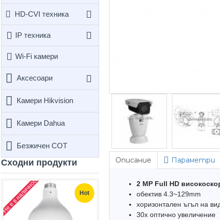
HD-CVI техника
IP техника
Wi-Fi камери
Аксесоари
Камери Hikvision
Камери Dahua
Безжичен СОТ
Описание
Параметри
Сходни продукти
Не е в наличност
2 MP Full HD високоск
Hot
обектив 4.3~129mm
хоризонтален ъгъл на ви
30х оптично увеличение