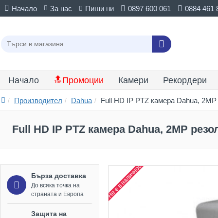
Начало
За нас
Пиши ни
0897 600 061
0884 461 
Начало
🔝Промоции
Камери
Рекордери
Производител
Dahua
Full HD IP PTZ камера Dahua, 2M
Full HD IP PTZ камера Dahua, 2MP рез
Не е в наличност
Бърза доставка
До всяка точка на
страната и Европа
Защита на