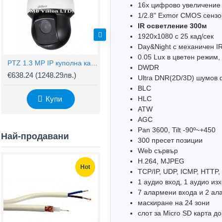
16x цифрово увеличение
1/2.8" Exmor CMOS сензо
IR осветление 300м
1920x1080 с 25 кад/сек
Day&Night с механичен I
0.05 Lux в цветен режим,
PTZ 1.3 MP IP куполна камера Dahua, 20х оптично, 16x цифрово увеличение, 100m IR - SD59120Т-HN
PTZ термовизионна камера (хибрид), 40х оптично приближение, детекция на човек до 1150м - DH-TPC-PT8320
DWDR
€638.24
(1248.29лв.)
€11,171.96
(21850.34лв.)
€
Ultra DNR(2D/3D) шумов
BLC
Купи
Купи
HLC
ATW
AGC
Pan 3600, Tilt -90º~+450
Най-продавани
300 пресет позиции
Web сървър
H.264, MJPEG
Hot
Hot
TCP/IP, UDP, ICMP, HTTP
1 аудио вход, 1 аудио из
7 алармени входа и 2 ал
маскиране на 24 зони
слот за Micro SD карта д