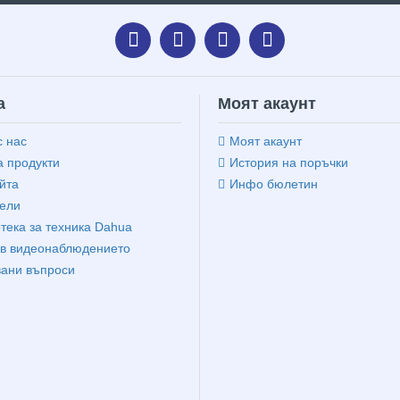
а
Моят акаунт
с нас
Моят акаунт
 продукти
История на поръчки
йта
Инфо бюлетин
ели
тека за техника Dahua
в видеонаблюдението
вани въпроси