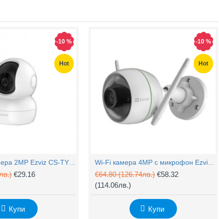
-10 %
-10 %
Hot
Hot
PTZ Wi-Fi камера 2MP Ezviz CS-TY1 с микрофон
Wi-Fi камера 4MP с микрофон Ezviz CS-H3c
лв.)
€29.16
€64.80
(126.74лв.)
€58.32
(114.06лв.)
Купи
Купи