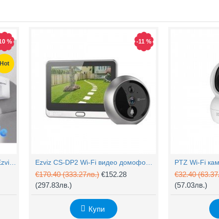
10 %
-11 %
Hot
4MP Wi-Fi управляема камера Ezviz CS-H90 с два обектива, цветен нощен
Ezviz CS-DP2 Wi-Fi видео домофон с аудио
€170.40
(333.27лв.)
€152.28
€32.40
(63.37
(297.83лв.)
(57.03лв.)
Купи