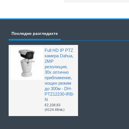
Последно разгледахте
Full HD IP PTZ
камера Dahua,
2MP
резолюция,
30x оптично
приближение,
нощен режим
до 300м - DH-
PTZ12230-IRB-
N
€2,108.83
(4124.48лв.)