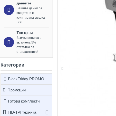
данните
Вашите данни са
защитени с
криптирана връзка
SSL.
Топ цени
Всички цени са с
включена 5%
отстъпка от
стандартните!
Категории
BlackFriday PROMO
Промоции
Готови комплекти
HD-TVI техника