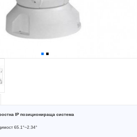
оростна IP позиционираща система
димост 65.1°~2.34°