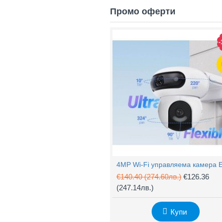
Промо оферти
-
€140.40
(274.60лв.)
€126.36
(247.14лв.)
Купи