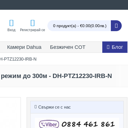
0 продукт(а) - €0.00
(0.00лв.)
Вход
Регистрирай се
Камери Dahua
Безжичен СОТ
Блог
DH-PTZ12230-IRB-N
 режим до 300м - DH-PTZ12230-IRB-N
Свържи се с нас