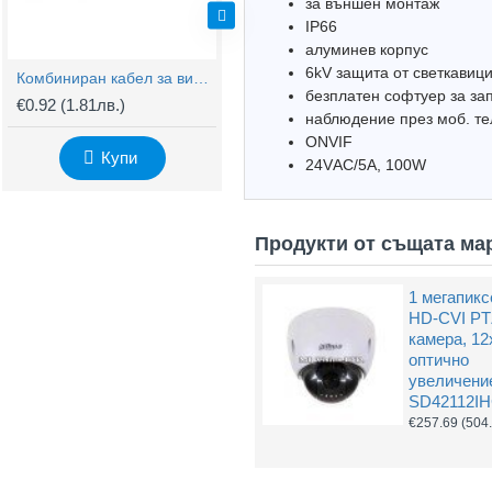
за външен монтаж
IP66
алуминев корпус
6kV защита от светкавиц
Комбиниран кабел за видеонаблюдение RG59 + 2x0,75mm
BNC Kонектор с Винт
безплатен софтуер за за
€0.92
(1.81лв.)
€0.61
(1.20лв.)
€
наблюдение през моб. тел
ONVIF
Купи
Купи
24VАC/5А, 100W
Продукти от същата ма
1 мегапик
HD-CVI PT
камера, 12
оптично
увеличени
SD42112I
€257.69
(504