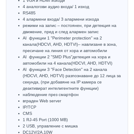
1 VGA и HDMI изходи
4 аналогови аудио входa/ 1 изход
RS485
4 алармени входа/ 3 алармени изхода
режими на запис – постоянен, при детекция на
движение, пред и след алармен запис
AI функции 1 "Perimeter protection" на 2
канала(HDCVI, AHD, HDTVI)– навлизане в зона,
пресичане на линия от хора и автомобили
AI функции 2 "SMD Plus"детекция на хора и
автомобили на 4 канала(HDCVI, AHD, HDTVI)
AI функции 3 "Face Detection" на 2 канала
(HDCVI, AHD, HDTVI) разпознаване до 12 лица за
секунда, (при добавяне на IP камера се
деактивират интелигентните функции)
наблюдение през смартфон
вграден Web server
IP/TCP
CMS
1 RJ-45 Port (1000 MB)
2 USB, управление с мишка
DC12V/2A,10W