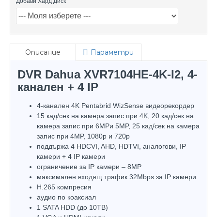
Добави Хард Диск
Описание
Параметри
DVR Dahua XVR7104HE-4K-I2, 4-
канален + 4 IP
4-канален 4K Pentabrid WizSense видеорекордер
15 кад/сек на камера запис при 4K, 20 кад/сек на
камера запис при 6MPи 5MP, 25 кад/сек на камера
запис при 4MP, 1080p и 720p
поддържа 4 HDCVI, AHD, HDTVI, аналогови, IP
камери + 4 IP камери
ограничение за IP камери – 8МP
максимален входящ трафик 32Mbps за IP камери
H.265 компресия
аудио по коаксиал
1 SATA HDD (до 10TB)