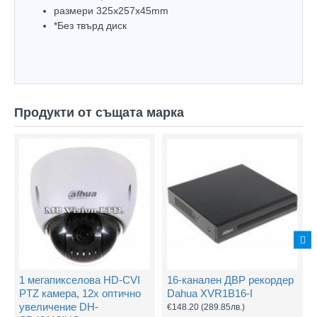
размери 325x257х45mm
*Без твърд диск
Продукти от същата марка
1 мегапикселова HD-CVI
16-канален ДВР рекордер
PTZ камера, 12х оптично
Dahua XVR1B16-I
увеличение DH-
€148.20
(289.85лв.)