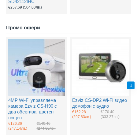
SD42112IHC
€257.69
(504.00лв.)
Промо офери
4MP Wi-Fi управляема
Ezviz CS-DP2 Wi-Fi видео
камера Ezviz CS-H90 с
домофон с аудио
два обектива, цветен
€152.28
€170.40
(297.83лв.)
(333.27лв.)
нощен
€126.36
€140.40
(247.14лв.)
(274.60лв.)