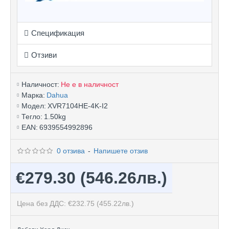
Спецификация
Отзиви
Наличност:
Не е в наличност
Марка:
Dahua
Модел:
XVR7104HE-4K-I2
Тегло:
1.50kg
EAN:
6939554992896
0 отзива
-
Напишете отзив
€279.30
(546.26лв.)
Цена без ДДС: €232.75
(455.22лв.)