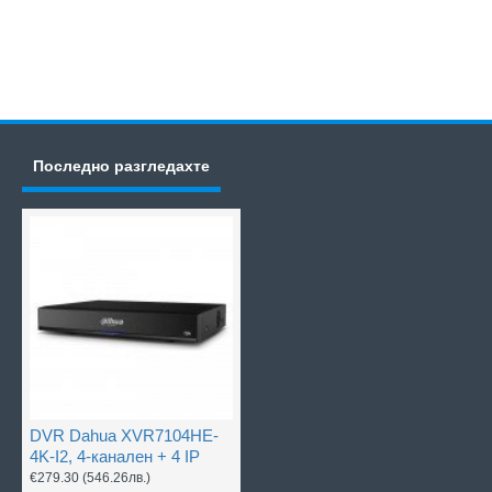
Последно разгледахте
DVR Dahua XVR7104HE-
4K-I2, 4-канален + 4 IP
€279.30
(546.26лв.)