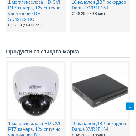
1 мегапикселова HD-CVI
16-канален ДВР рекордер
PTZ камера, 12х оптично
Dahua XVR1B16-I
увеличение DH-
€148.20
(289.85лв.)
SD42112IHC
€257.69
(504.00лв.)
Продукти от същата марка
1 мегапикселова HD-CVI
16-канален ДВР рекордер
PTZ камера, 12х оптично
Dahua XVR1B16-I
увеличение DH-
€148.20
(289.85лв.)