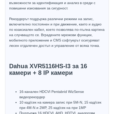
възможности за идентификация и анализ в среди с
повишени изисквания за сигурност.
Рекордерът поддържа различни режими на запис,
включително постоянен и при движение, както и аудио
по коаксиален кабел, което позволява по-пълна картина
на случващото се. Вградените мрежови функции,
мобилното приложение и CMS софтуерът осигуряват
лесен отдалечен достъп и управление от всяка точка.
Dahua XVR5116HS-I3 за 16
камери + 8 IP камери
16-канален HDCVI Pentabrid WizSense
видеорекордер
10 кад/сек на камера запис при 5M-N, 15 кад/сек
при 4M-N и 2MP, 25 кад/сек на при 1MP
Поддържа 16 HDCVI, AHD, HDTVI, аналогови