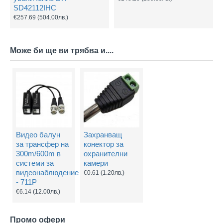
SD42112IHC
€257.69
(504.00лв.)
Може би ще ви трябва и....
Видео балун
Захранващ
за трансфер на
конектор за
300m/600m в
охранителни
системи за
камери
видеонаблюдение
€0.61
(1.20лв.)
- 711P
€6.14
(12.00лв.)
Промо офери