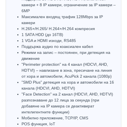
камери + 8 IP камери, ограничение за IP камери –
6МP
Максимален входящ трафик 128Mbps за IP
камери
H.265+/H.265/ H.264+/H.264 компресия
1 SATA HDD (до 16TB)
1 VGA и HDMI изходи, RS485
Поддържа аудио по коаксиален кабел
Режими на запис – постоянен, при детекция на
движение
"Perimeter protection" на 4 канал (HDCVI, AHD,
HDTVI) – навлизане в зона, пресичане на линия
от хора и автомобили, AcuPick 2 канала (1080р)
"SMD Plus" детекция на хора и автомобили на 16
канала (HDCVI, AHD, HDTVI)
"Face Detection" на 2 канал (HDCVI, AHD, HDTVI)
разпознаване до 12 лица за секунда (при
добавяне на IP камера се деактивират
интелигентните функции)
Мобилно приложение, TCP/IP, CMS
POS функция, IoT