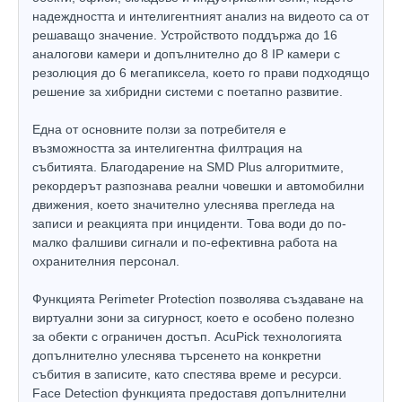
надеждността и интелигентният анализ на видеото са от
решаващо значение. Устройството поддържа до 16
аналогови камери и допълнително до 8 IP камери с
резолюция до 6 мегапиксела, което го прави подходящо
решение за хибридни системи с поетапно развитие.
Една от основните ползи за потребителя е
възможността за интелигентна филтрация на
събитията. Благодарение на SMD Plus алгоритмите,
рекордерът разпознава реални човешки и автомобилни
движения, което значително улеснява прегледа на
записи и реакцията при инциденти. Това води до по-
малко фалшиви сигнали и по-ефективна работа на
охранителния персонал.
Функцията Perimeter Protection позволява създаване на
виртуални зони за сигурност, което е особено полезно
за обекти с ограничен достъп. AcuPick технологията
допълнително улеснява търсенето на конкретни
събития в записите, като спестява време и ресурси.
Face Detection функцията предоставя допълнителни