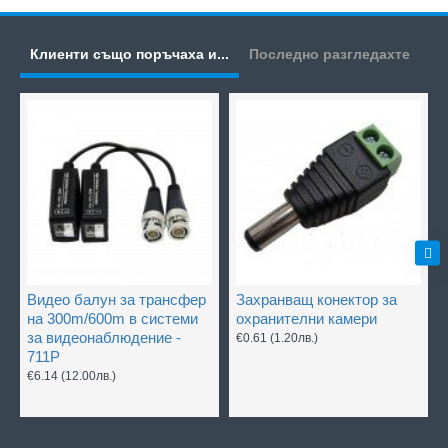
Клиенти също поръчаха и...
Последно разгледахте
Видео балун за трансфер
Захранващ конектор за
на 300m/600m в системи
охранителни камери
за видеонаблюдение -
€0.61
(1.20лв.)
711P
€6.14
(12.00лв.)