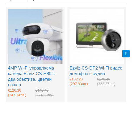
4MP Wi-Fi управляема
Ezviz CS-DP2 Wi-Fi видео
камера Ezviz CS-H90 с
домофон с аудио
два обектива, цветен
€152.28
€170.40
(297.83лв.)
(333.27лв.)
нощен
€126.36
€140.40
(247.14лв.)
(274.60лв.)