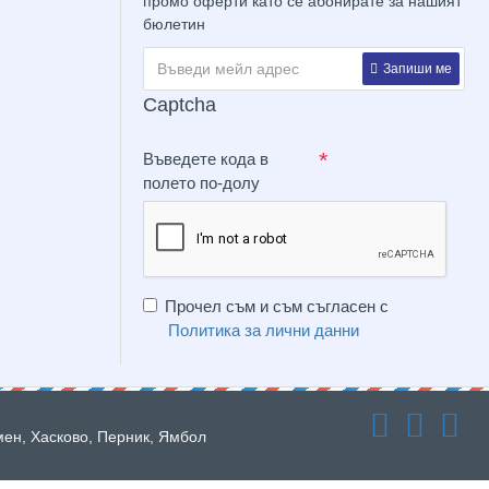
промо оферти като се абонирате за нашият
бюлетин
Запиши ме
Captcha
Въведете кода в
полето по-долу
Прочел съм и съм съгласен с
Политика за лични данни
мен, Хасково, Перник, Ямбол