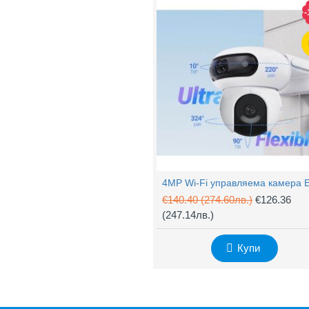
-
€140.40
(274.60лв.)
€126.36
(247.14лв.)
Купи