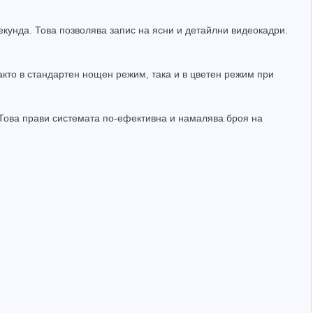
кунда. Това позволява запис на ясни и детайлни видеокадри.
акто в стандартен нощен режим, така и в цветен режим при
Захранващ конектор за охранителни камери - женски
UTP Cat5e 24AWG CU меден
(1.32лв.)
€0.55
(1.08лв.)
 Това прави системата по-ефективна и намалява броя на
Купи
Купи