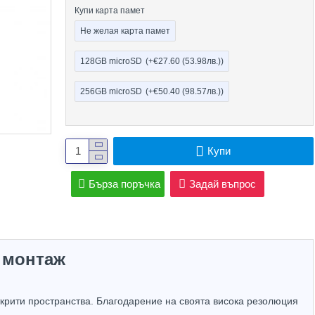
Купи карта памет
Не желая карта памет
128GB microSD
(+€27.60
(53.98лв.)
)
256GB microSD
(+€50.40
(98.57лв.)
)
Купи
Бърза поръчка
Задай въпрос
н монтаж
Hot
Hot
крити пространства. Благодарение на своята висока резолюция