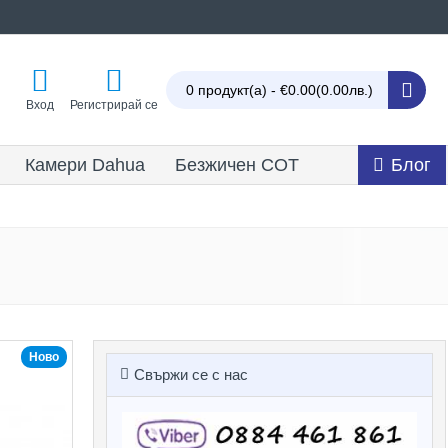
0 продукт(а) - €0.00
(0.00лв.)
Вход
Регистрирай се
Камери Dahua
Безжичен СОТ
Блог
Ново
Свържи се с нас