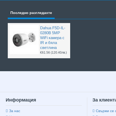
Последно разгледахте
Dahua F5D-IL-
0280B 5MP
WiFi камера с
IR и бяла
светлина
€61.56
(120.40лв.)
Информация
За клиент
За нас
Свържи се 