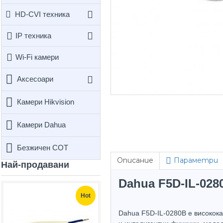
HD-CVI техника
IP техника
Wi-Fi камери
Аксесоари
Камери Hikvision
Камери Dahua
Безжичен СОТ
Описание
Параметри
Най-продавани
Dahua F5D-IL-02
Hot
Hot
Dahua F5D-IL-0280B е високока