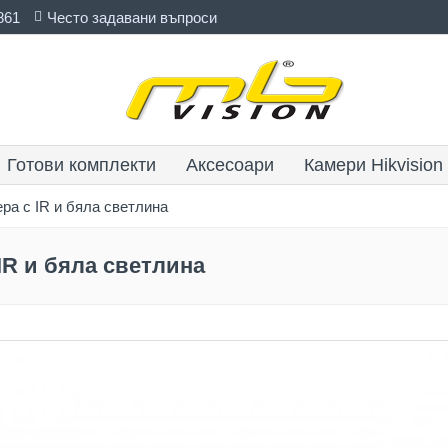
861
Често задавани въпроси
Готови комплекти
Аксесоари
Камери Hikvision
ра с IR и бяла светлина
IR и бяла светлина