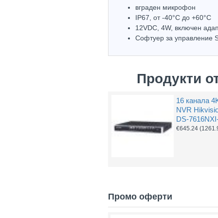
вграден микрофон
IP67, oт -40°С до +60°С
12VDC, 4W, включен ада
Софтуер за управление 
Продукти о
16 канала 4
NVR Hikvisi
DS-7616NXI-
€645.24
(1261.
Промо оферти