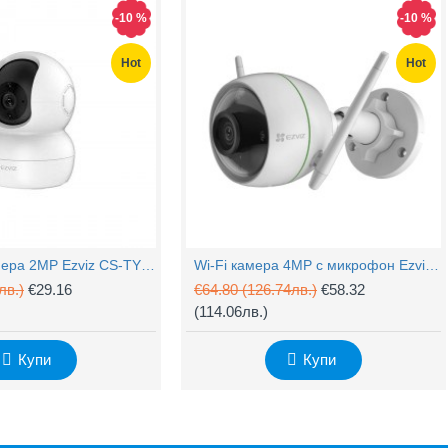
-10 %
-10 %
Hot
Hot
PTZ Wi-Fi камера 2MP Ezviz CS-TY1 с микрофон
Wi-Fi камера 4MP с микрофон Ezviz CS-H3c
лв.)
€29.16
€64.80
(126.74лв.)
€58.32
(114.06лв.)
Купи
Купи