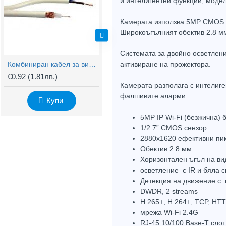
и интелигентни функции, модел
Камерата използва 5MP CMOS се
Широкоъгълният обектив 2.8 мм
Системата за двойно осветлени
Комбиниран кабел за видеонаблюдение RG59 + 2x0,75mm
BNC Kонектор с Винт
активиране на прожектора.
€0.92
(1.81лв.)
€0.61
(1.20лв.)
€
Камерата разполага с интелиге
фалшивите аларми.
Купи
Купи
5MP IP Wi-Fi (безжична) 
1/2.7” CMOS сензор
2880х1620 ефективни пик
Обектив 2.8 мм
Хоризонтален ъгъл на ви
осветление с IR и бяла 
Детекция на движение с 
DWDR, 2 streams
H.265+, H.264+, TCP, HT
мрежа Wi-Fi 2.4G
RJ-45 10/100 Base-T слот