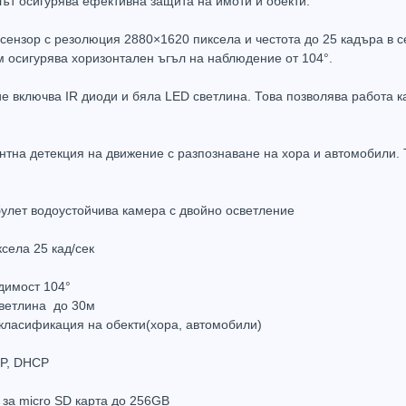
ът осигурява ефективна защита на имоти и обекти.
нзор с резолюция 2880×1620 пиксела и честота до 25 кадъра в се
 осигурява хоризонтален ъгъл на наблюдение от 104°.
е включва IR диоди и бяла LED светлина. Това позволява работа к
Захранващ конектор за охранителни камери
FTP кабел Cat5 за пренос на видеосигнал и захранване по усукана двойка
0.61
(1.20лв.)
€0.58
(1.14лв.)
€0.67
нтна детекция на движение с разпознаване на хора и автомобили.
Купи
Купи
булет водоустойчива камера с двойно осветление
села 25 кад/сек
димост 104°
светлина до 30м
класификация на обекти(хора, автомобили)
TP, DHCP
 за micro SD карта до 256GB