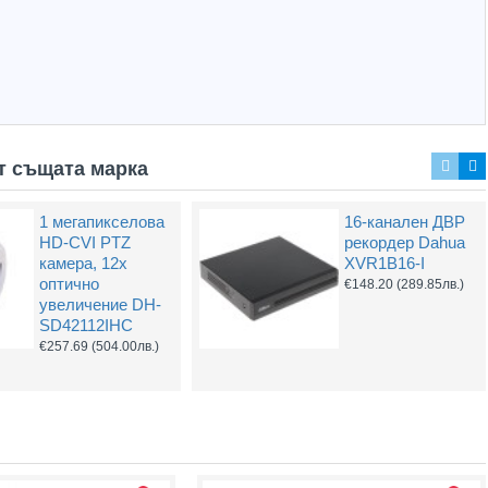
т същата марка
1 мегапикселова
16-канален ДВР
16 канален NVR
16 канален NVR
HD-CVI PTZ
рекордер Dahua
Hikvision DS-
Hikvision DS-
камера, 12х
XVR1B16-I
7616NXI-K2
7716NXI-K4
оптично
€148.20
(289.85лв.)
€323.76
(633.22лв.)
€609.90
(1192.85лв.)
увеличение DH-
SD42112IHC
€257.69
(504.00лв.)