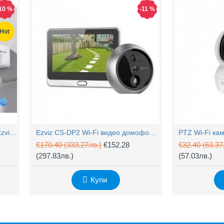
10 %
-11 %
Hot
4MP Wi-Fi управляема камера Ezviz CS-H90 с два обектива, цветен нощен
Ezviz CS-DP2 Wi-Fi видео домофон с аудио
€170.40
(333.27лв.)
€152.28
€32.40
(63.37
(297.83лв.)
(57.03лв.)
Купи