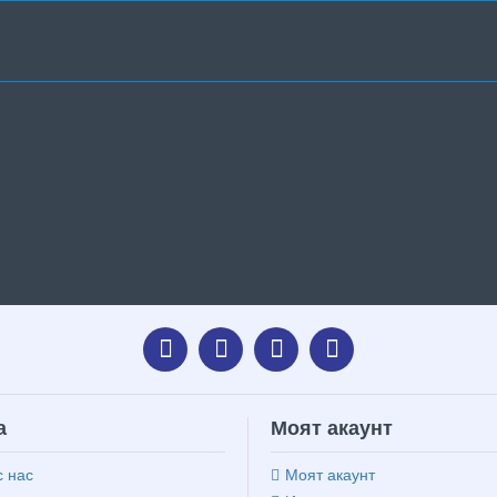
а
Моят акаунт
с нас
Моят акаунт