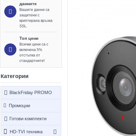
данните
Вашите данни са
защитени с
криптирана връзка
SSL.
Топ цени
Всички цени са с
включена 5%
отстъпка от
стандартните!
Категории
BlackFriday PROMO
Промоции
Готови комплекти
HD-TVI техника