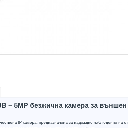
80B – 5MP безжична камера за външе
Hot
Hot
чествена IP камера, предназначена за надеждно наблюдение на от