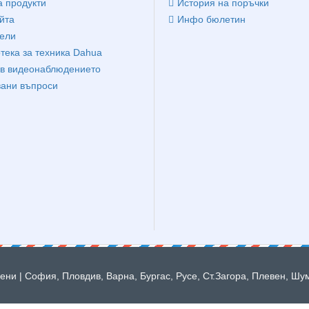
 продукти
История на поръчки
йта
Инфо бюлетин
ели
тека за техника Dahua
в видеонаблюдението
вани въпроси
ни | София, Пловдив, Варна, Бургас, Русе, Ст.Загора, Плевен, Шу