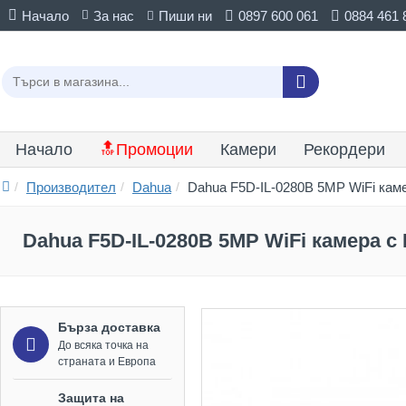
Начало
За нас
Пиши ни
0897 600 061
0884 461 
Начало
🔝Промоции
Камери
Рекордери
Производител
Dahua
Dahua F5D-IL-0280B 5MP WiFi каме
Dahua F5D-IL-0280B 5MP WiFi камера с 
Бърза доставка
До всяка точка на
страната и Европа
Защита на