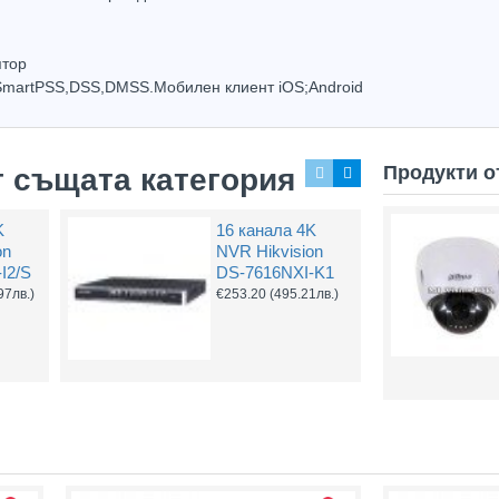
птор
SmartPSS,DSS,DMSS.Мобилен клиент iOS;Android
Продукти о
т същата категория
K
16 канала 4K
on
NVR Hikvision
I2/S
DS-7616NXI-K1
97лв.)
€253.20
(495.21лв.)