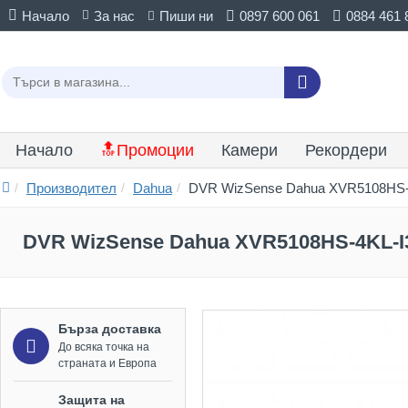
Начало
За нас
Пиши ни
0897 600 061
0884 461 
Начало
🔝Промоции
Камери
Рекордери
Производител
Dahua
DVR WizSense Dahua XVR5108HS-
DVR WizSense Dahua XVR5108HS-4KL-I
Бърза доставка
До всяка точка на
страната и Европа
Защита на