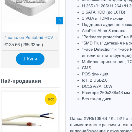
H.265+/H.265/ H.264+/H.
1 SATA HDD (до 16TB)
1 VGA и HDMI изходи
Поддържа аудио по коак
AcuPick AI на 8 канала
"Perimeter protection" н
4-канален Pentabrid HCVR ДВР рекордер Dahua XVR7104С
4-канален DVR WizMind Dahua XVR5104HS-I3/T + 2 IP
"SMD Plus" детекция на 
€135.66
(265.33лв.)
€129.96
(254.18лв.)
€
"Face Detection" и "Face
интелигентните функции)
Купи
Купи
Мобилно приложение, TC
CMS
POS функция
IoT, 2 USB2.0
Най-продавани
DC12V/2A, 10W
Размери 260x238х48 мм
Без твърд диск
Hot
Hot
Dahua XVR5108HS-4KL-I3/T е п
съвместимост с различни техно
видеонаблюдение с възможност