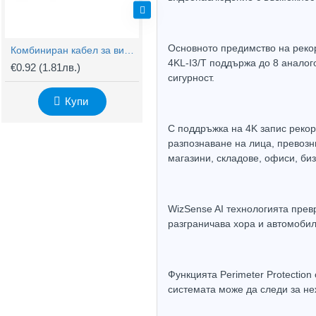
Основното предимство на рекор
Комбиниран кабел за видеонаблюдение RG59 + 2x0,75mm
BNC Kонектор с Винт
4KL-I3/T поддържа до 8 аналог
€0.92
(1.81лв.)
€0.61
(1.20лв.)
€
сигурност.
Купи
Купи
С поддръжка на 4K запис рекор
разпознаване на лица, превозн
магазини, складове, офиси, биз
WizSense AI технологията прев
разграничава хора и автомобил
Функцията Perimeter Protectio
системата може да следи за н