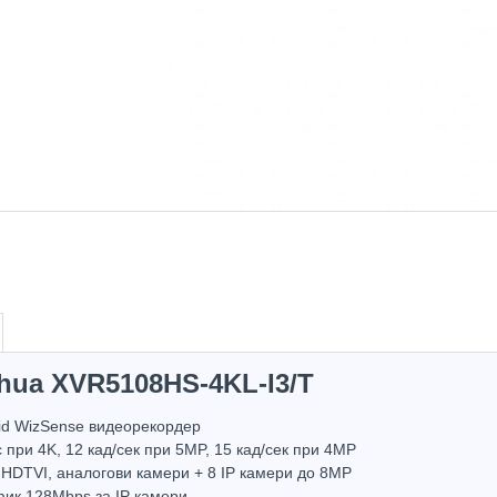
hua XVR5108HS-4KL-I3/T
id WizSense видеорекордер
Hot
с при 4K, 12 кад/сек при 5MP, 15 кад/сек при 4MP
HDTVI, аналогови камери + 8 IP камери до 8МP
ик 128Mbps за IP камери