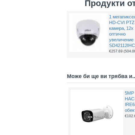
Продукти о
1 мегапиксе
HD-CVI PTZ
камера, 12х
оптично
увеличение
SD42112IHC
€257.69
(504.0
Може би ще ви трябва и..
5MP 
HAC
IRE6
обек
€102.