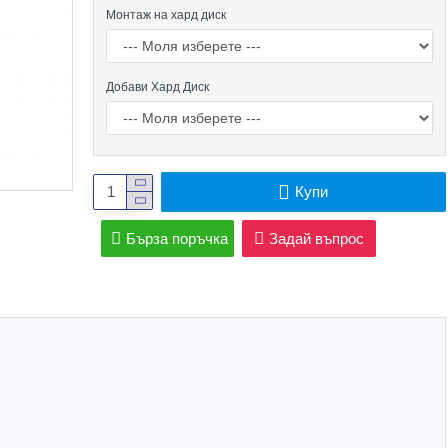
Монтаж на хард диск
Добави Хард Диск
Купи
Бърза поръчка
Задай въпрос