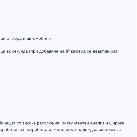
иния от хора и автомобили
ица за секунда (при добавяне на IP камера се деактивират
Hot
Hot
инация от висока резолюция, интелигентен анализ и широка
зработен за потребители, които искат надеждна система за