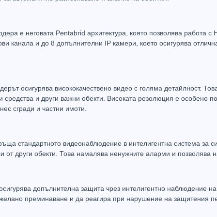
дера е неговата Pentabrid архитектура, която позволява работа с
Захранващ конектор за охранителни камери
FTP кабел Cat5 за пренос на видеосигнал и захранване по усукана двойка
ови канала и до 8 допълнителни IP камери, което осигурява отлич
0.61
(1.20лв.)
€0.58
(1.14лв.)
€0.67
Купи
Купи
дерът осигурява висококачествено видео с голяма детайлност. Тов
и средства и други важни обекти. Високата резолюция е особено по
нес сгради и частни имоти.
ръща стандартното видеонаблюдение в интелигентна система за с
и от други обекти. Това намалява ненужните аларми и позволява н
n осигурява допълнителна защита чрез интелигентно наблюдение на
ежелано преминаване и да реагира при нарушение на защитения п