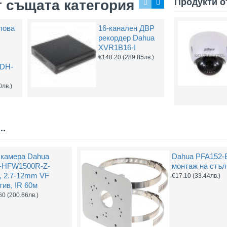
Продукти о
т същата категория
лова
16-канален ДВР
рекордер Dahua
XVR1B16-I
€148.20
(289.85лв.)
 DH-
0лв.)
..
камера Dahua
Dahua PFA152-
-HFW1500R-Z-
монтаж на стъ
, 2.7-12mm VF
€17.10
(33.44лв.)
тив, IR 60м
60
(200.66лв.)