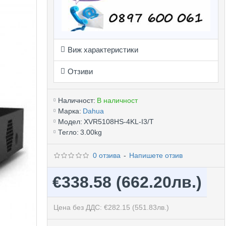
Виж характеристики
Отзиви
Наличност:
В наличност
Марка:
Dahua
Модел:
XVR5108HS-4KL-I3/T
Тегло:
3.00kg
0 отзива
-
Напишете отзив
€338.58
(662.20лв.)
Цена без ДДС: €282.15
(551.83лв.)