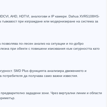
 HDCVI, AHD, HDTVI, аналогови и IP камери. Dahua XVR5108HS-
Захранващ конектор за охранителни камери - женски
UTP Cat5e 24AWG CU меден
на гъвкавост при изграждане или модернизиране на система за
(1.32лв.)
€0.55
(1.08лв.)
Купи
Купи
а позволява по-лесен анализ на ситуации и по-добро
лезна при обекти с повишени изисквания към сигурността като
игурност. SMD Plus функцията анализира движението и
а потребителя да получава само важни известия.
 предварително зададени зони. Чрез виртуални линии и области
ериметър.