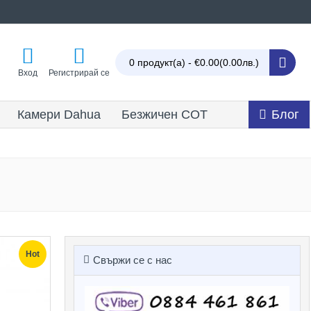
0 продукт(а) - €0.00
(0.00лв.)
Вход
Регистрирай се
Камери Dahua
Безжичен СОТ
Блог
Hot
Свържи се с нас