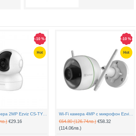
-10 %
-10 %
Hot
Hot
PTZ Wi-Fi камера 2MP Ezviz CS-TY1 с микрофон
Wi-Fi камера 4MP с микрофон Ezviz CS-H3c
лв.)
€29.16
€64.80
(126.74лв.)
€58.32
(114.06лв.)