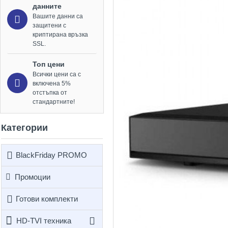
данните
Вашите данни са
защитени с
криптирана връзка
SSL.
Топ цени
Всички цени са с
включена 5%
отстъпка от
стандартните!
Категории
BlackFriday PROMO
Промоции
Готови комплекти
HD-TVI техника