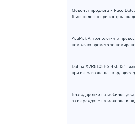
Моделът предлага и Face Detec
бъде полезно при контрол на д
AcuPick AI технологията предо
намалява времето за намиране
Dahua XVR5108HS-4KL-I3/T изп
при използване на твърд диск 
Благодарение на мобилен дост
за изграждане на модерна и н