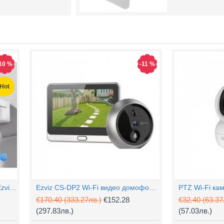
10 %
-11 %
Hot
4MP Wi-Fi управляема камера Ezviz CS-H90 с два обектива, цветен нощен
Ezviz CS-DP2 Wi-Fi видео домофон с аудио
€170.40
(333.27лв.)
€152.28
€32.40
(63.37
(297.83лв.)
(57.03лв.)