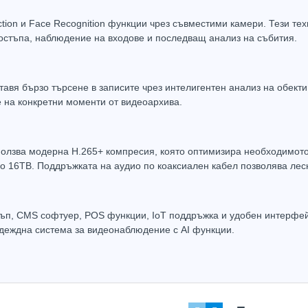
tion и Face Recognition функции чрез съвместими камери. Тези тех
остъпа, наблюдение на входове и последващ анализ на събития.
ставя бързо търсене в записите чрез интелигентен анализ на обект
 на конкретни моменти от видеоархива.
олзва модерна H.265+ компресия, която оптимизира необходимото 
до 16TB. Поддръжката на аудио по коаксиален кабел позволява лес
ъп, CMS софтуер, POS функции, IoT поддръжка и удобен интерфей
адеждна система за видеонаблюдение с AI функции.