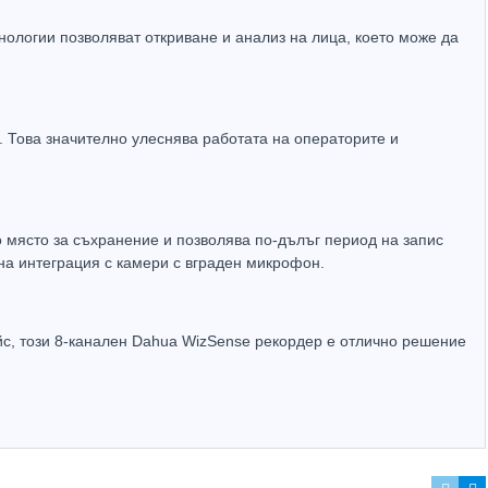
нологии позволяват откриване и анализ на лица, което може да
и. Това значително улеснява работата на операторите и
място за съхранение и позволява по-дълъг период на запис
на интеграция с камери с вграден микрофон.
с, този 8-канален Dahua WizSense рекордер е отлично решение