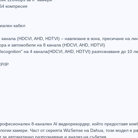
264 компресия
сиален кабел
а 8 каналa (HDCVI, AHD, HDTVI) – навлизане в зона, пресичане на л
4-канален Dahua XVR1B04-I/T WizSense ДВР рекордер
хора и автомобили на 8 канала (HDCVI, AHD, HDTVI)
70.68
(138.24лв.)
 Recognition" на 4 канала(HDCVI, AHD, HDTVI) разпознаване до 10 л
Купи
P/IP
Hot
Hot
рофесионален 8-канален AI видеорекордер, който предоставя комб
логии камери. Част от серията WizSense на Dahua, този модел е ра
 за автоматично разпознаване и анализ на събития.