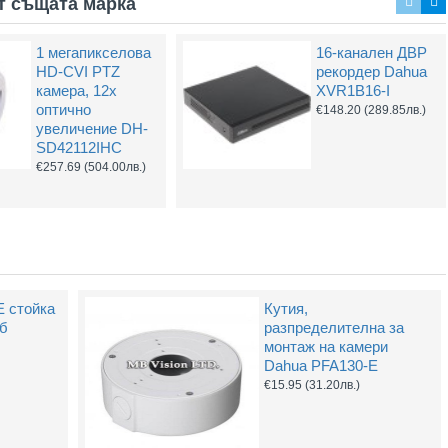
т същата марка
1 мегапикселова
16-канален ДВР
16-канален ДВР
2MP 4-в-1 HD-
HD-CVI PTZ
рекордер Dahua
рекордер Dahua
CVI Dahua HAC-
камера, 12х
XVR1B16-I
XVR1B16-I/T
HDW2241T-Z-A,
оптично
€148.20
(289.85лв.)
2.7-13.5mm, IR
€164.16
(321.07лв.)
увеличение DH-
60m
SD42112IHC
€137.94
(269.79лв.)
€257.69
(504.00лв.)
E стойка
Кутия,
лб
разпределителна за
монтаж на камери
Dahua PFA130-E
€15.95
(31.20лв.)