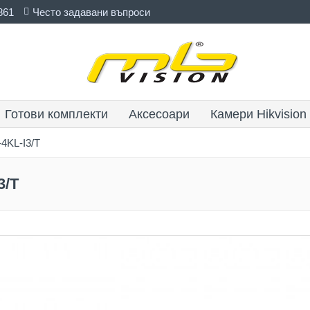
861
Често задавани въпроси
Готови комплекти
Аксесоари
Камери Hikvision
4KL-I3/T
3/T