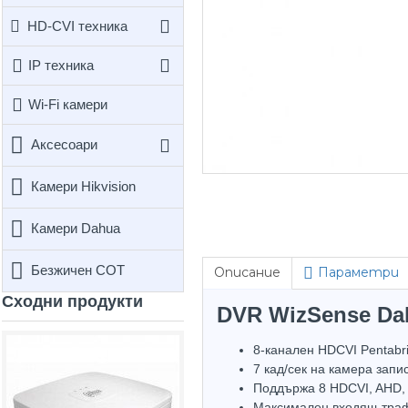
HD-CVI техника
IP техника
Wi-Fi камери
Аксесоари
Камери Hikvision
Камери Dahua
Безжичен СОТ
Описание
Параметри
Сходни продукти
DVR WizSense Da
8-канален HDCVI Pentabr
Hot
7 кад/сек на камера запи
Поддържа 8 HDCVI, AHD, 
Максимален входящ траф