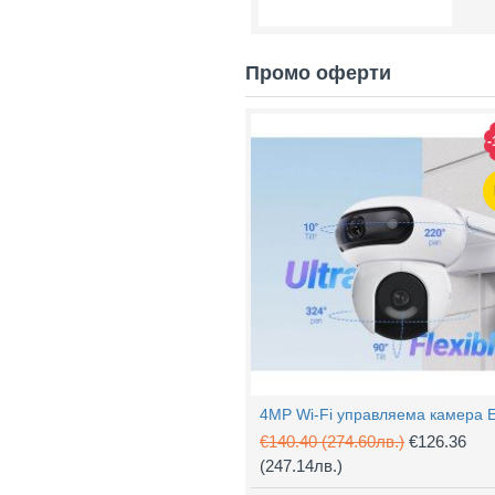
Промо оферти
-
€140.40
(274.60лв.)
€126.36
(247.14лв.)