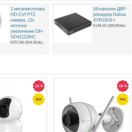
1 мегапикселова
16-канален ДВР
16-канален ДВР
2MP 4-в-1 HD-
HD-CVI PTZ
рекордер Dahua
рекордер Dahua
CVI Dahua HAC-
камера, 12х
XVR1B16-I
XVR1B16-I/T
HDW2241T-Z-A,
оптично
€148.20
(289.85лв.)
2.7-13.5mm, IR
€164.16
(321.07лв.)
увеличение DH-
60m
SD42112IHC
€137.94
(269.79лв.)
€257.69
(504.00лв.)
-10 %
-10 %
Hot
Hot