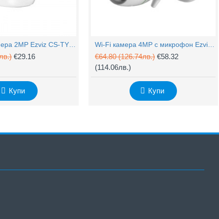
PTZ Wi-Fi камера 2MP Ezviz CS-TY1 с микрофон
Wi-Fi камера 4MP с микрофон Ezviz CS-H3c
лв.)
€29.16
€64.80
(126.74лв.)
€58.32
(114.06лв.)
Купи
Купи