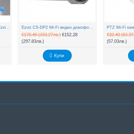
4MP Wi-Fi управляема камера Ezviz CS-H90 с два обектива, цветен нощен
Ezviz CS-DP2 Wi-Fi видео домофон с аудио
€170.40
(333.27лв.)
€152.28
€32.40
(63.37
(297.83лв.)
(57.03лв.)
Купи