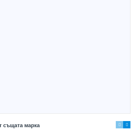
Захранващ конектор за охранителни камери - женски
UTP Cat5e 24AWG CU меден
(1.32лв.)
€0.55
(1.08лв.)
Купи
Купи
т същата марка