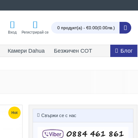
0 продукт(а) - €0.00
(0.00лв.)
Вход
Регистрирай се
Камери Dahua
Безжичен СОТ
Блог
Hot
Свържи се с нас