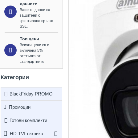
данните
Вашите данни са
защитени с
криптирана връзка
SSL.
Топ цени
Всички цени са с
включена 5%
отстъпка от
стандартните!
Категории
BlackFriday PROMO
Промоции
Готови комплекти
HD-TVI техника