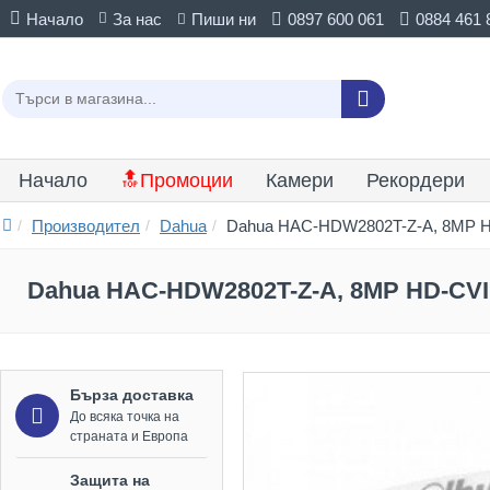
Начало
За нас
Пиши ни
0897 600 061
0884 461 
Начало
🔝Промоции
Камери
Рекордери
Производител
Dahua
Dahua HAC-HDW2802T-Z-A, 8MP HD
Dahua HAC-HDW2802T-Z-A, 8MP HD-CVI 
Бърза доставка
До всяка точка на
страната и Европа
Защита на