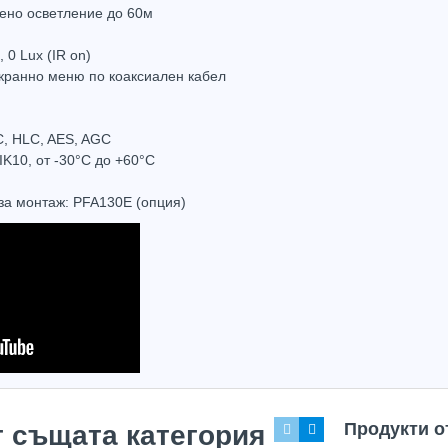
ено осветление до 60м
 0 Lux (IR on)
екранно меню по коаксиален кабел
Захранващ конектор за охранителни камери
FTP кабел Cat5 за пренос на видеосигнал и захранване по усукана двойка
, HLC, AES, AGC
0.61
(1.20лв.)
€0.58
(1.14лв.)
€0.67
IK10, oт -30°С до +60°С
Купи
Купи
за монтаж: PFA130Е (опция)
Продукти о
т същата категория