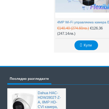
€140.40
(274.60лв.)
€126.36
(247.14лв.)
Купи
Последно разгледахте
Dahua HAC-
HDW2802T-Z-
A, 8MP HD-
CVI камера,