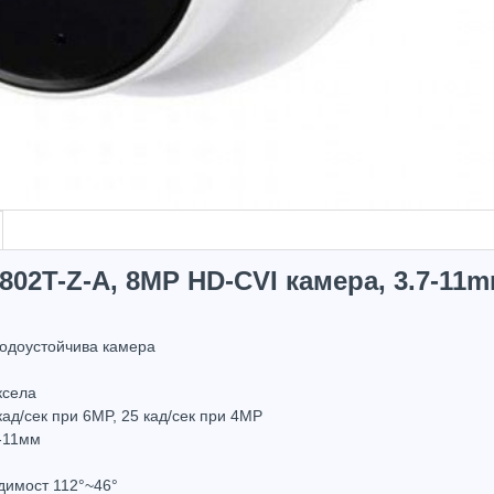
2T-Z-A, 8MP HD-CVI камера, 3.7-11m
водоустойчива камера
ксела
кад/сек при 6MP, 25 кад/сек при 4MP
Hot
Hot
7-11мм
димост 112°~46°