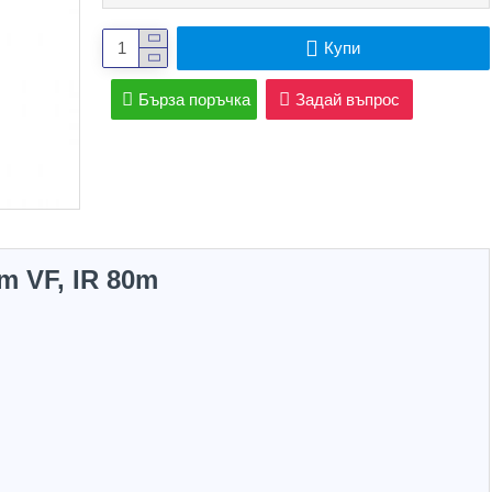
Купи
Бърза поръчка
Задай въпрос
m VF, IR 80m
Hot
Hot