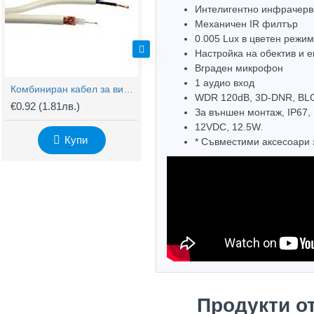
Интелигентно инфрачерв
Механичен IR филтър
0.005 Lux в цветен режим,
Настройка на обектив и 
Вграден микрофон
1 аудио вход
Комбиниран кабел за видеонаблюдение RG59 + 2x0,75mm
BNC Kонектор с Винт
WDR 120dB, 3D-DNR, BLC
€0.92
(1.81лв.)
€0.61
(1.20лв.)
€
За външен монтаж, IP67, 
12VDC, 12.5W.
Купи
Купи
* Съвместими аксесоари 
Продукти о