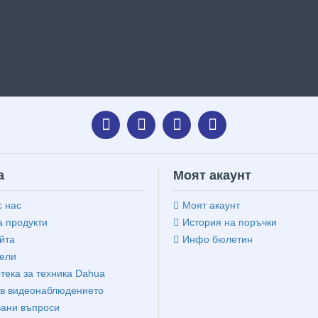
а
Моят акаунт
с нас
Моят акаунт
 продукти
История на поръчки
йта
Инфо бюлетин
ели
тека за техника Dahua
в видеонаблюдението
вани въпроси