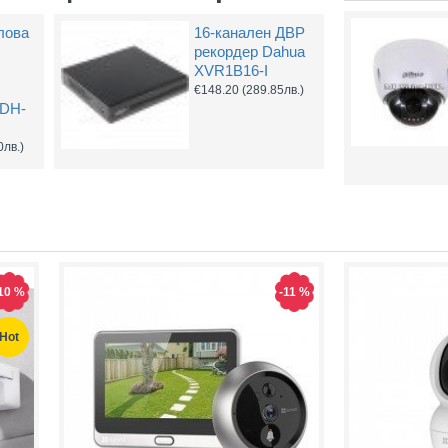
лова
16-канален ДВР
рекордер Dahua
XVR1B16-I
€148.20
(289.85лв.)
 DH-
0лв.)
10 %
-11 %
Hot