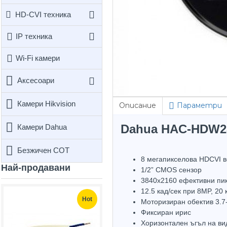
HD-CVI техника
IP техника
Wi-Fi камери
Аксесоари
Камери Hikvision
Описание
Параметри
Dahua HAC-HDW280
Камери Dahua
Безжичен СОТ
8 мегапикселова HDCVI 
Най-продавани
1/2” CMOS сензор
3840х2160 ефективни пи
12.5 кад/сек при 8MP, 20 
Hot
Hot
Моторизиран обектив 3.
Фиксиран ирис
Хоризонтален ъгъл на ви