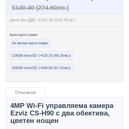
€140.40
(274.60лв.)
Цена без ДДС: €105.30
(205.95лв.)
Купи карта памет
Не желая карта памет
128GB microSD
(+€25.20
(49.29лв.)
)
256GB microSD
(+€46.80
(91.53лв.)
)
Описание
4MP Wi-Fi управляема камера
Ezviz CS-H90 с два обектива,
цветен нощен