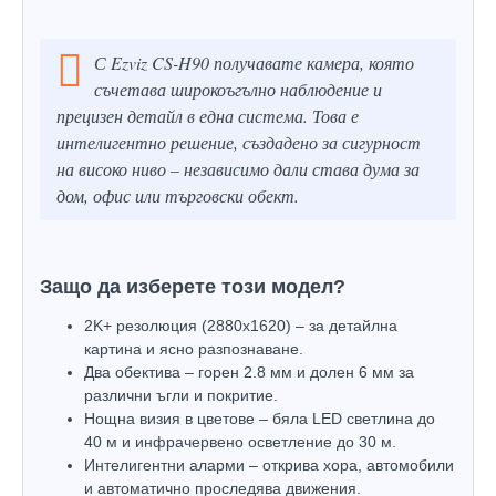
С Ezviz CS-H90 получавате камера, която
съчетава широкоъгълно наблюдение и
прецизен детайл в една система. Това е
интелигентно решение, създадено за сигурност
на високо ниво – независимо дали става дума за
дом, офис или търговски обект.
Защо да изберете този модел?
2K+ резолюция (2880x1620) – за детайлна
картина и ясно разпознаване.
Два обектива – горен 2.8 мм и долен 6 мм за
различни ъгли и покритие.
Нощна визия в цветове – бяла LED светлина до
40 м и инфрачервено осветление до 30 м.
Интелигентни аларми – открива хора, автомобили
и автоматично проследява движения.