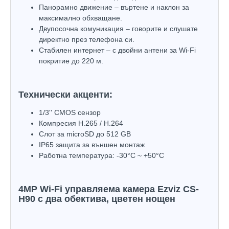
Панорамно движение – въртене и наклон за
максимално обхващане.
Двупосочна комуникация – говорите и слушате
директно през телефона си.
Стабилен интернет – с двойни антени за Wi-Fi
покритие до 220 м.
Технически акценти:
1/3'' CMOS сензор
Компресия H.265 / H.264
Слот за microSD до 512 GB
IP65 защита за външен монтаж
Работна температура: -30°C ~ +50°C
4MP Wi-Fi управляема камера Ezviz CS-
H90 с два обектива, цветен нощен