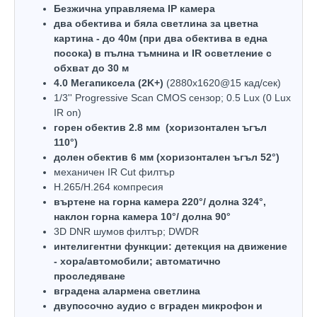
Безжична управляема IP камера
два обектива и бяла светлина за цветна
картина - до 40м (при два обектива в една
посока) в пълна тъмнина и IR осветление с
обхват до 30 м
4.0 Мегапиксела (2K+)
(2880x1620@15 кад/сек)
1/3'' Progressive Scan CMOS сензор; 0.5 Lux (0 Lux
IR on)
горен обектив 2.8 мм (хоризонтален ъгъл
110°)
долен обектив 6 мм (хоризонтален ъгъл 52°)
механичен IR Cut филтър
H.265/H.264 компресия
въртене на горна камера 220°/ долна 324°,
наклон горна камера 10°/ долна 90°
3D DNR шумов филтър; DWDR
интелигентни функции: детекция на движение
- хора/автомобили; автоматично
проследяване
вградена алармена светлина
двупосочно аудио с вграден микрофон и