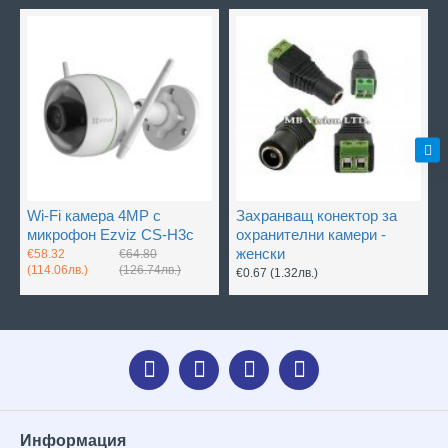
Wi-Fi камера 4MP с
Захранващ конектор за
микрофон Ezviz CS-H3c
охранителни камери -
женски
€58.32
€64.80
(114.06лв.)
(126.74лв.)
€0.67
(1.32лв.)
Информация