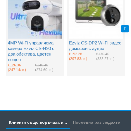
4MP Wi-Fi управляема
Ezviz CS-DP2 Wi-Fi видео
камера Ezviz CS-H90 с
домофон с аудио
два обектива, цветен
€152.28
€170.40
(297.83лв.)
(333.27лв.)
нощен
€126.36
€140.40
(247.14лв.)
(274.60лв.)
Клиенти също поръчаха и...
Последно разгледахте