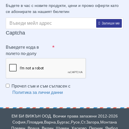
Бъдете в час с новите продукти, цени и промо оферти като
се абонирате за нашият бюлетин
Запиши ме
Captcha
Въведете кода в
полето по-долу
Прочел съм и съм съгласен с
Политика за лични данни
ЕМ БИ ВИЖЪН ООД, Всички права запазени 2012-2026
София,Пловдив,Варна,Бургас,Русе,Ст.Загора,Монтана
Плевен, Враца, Видин, Шумен, Хасково, Перник, Ямбол