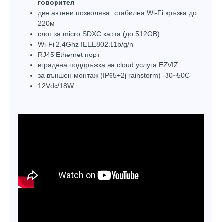
говорител
две антени позволяват стабилна Wi-Fi връзка до
220м
слот за micro SDXC карта (до 512GB)
Wi-Fi 2.4Ghz IEEE802.11b/g/n
RJ45 Ethernet порт
вградена поддръжка на cloud услуга EZVIZ
за външен монтаж (IP65+2j rainstorm) -30~50C
12Vdc/18W