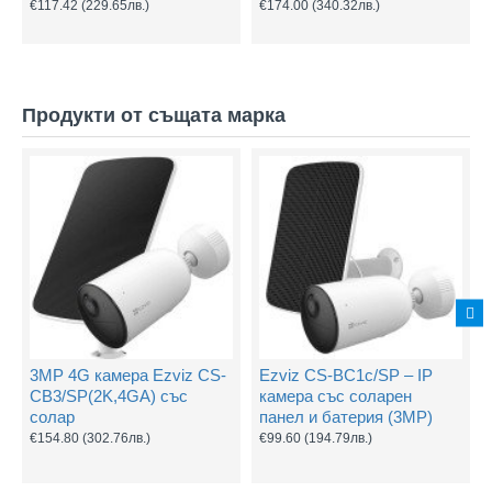
€117.42
(229.65лв.)
€174.00
(340.32лв.)
Продукти от същата марка
3MP 4G камера Ezviz CS-
Ezviz CS-BC1c/SP – IP
CB3/SP(2K,4GA) със
камера със соларен
солар
панел и батерия (3MP)
€154.80
(302.76лв.)
€99.60
(194.79лв.)