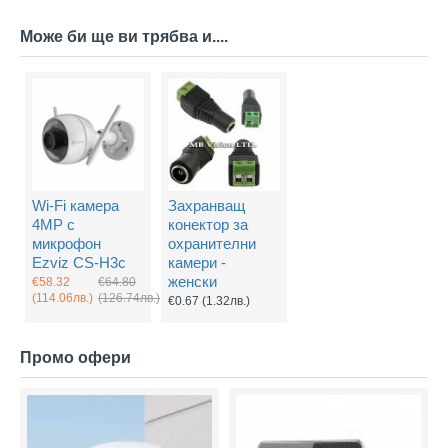
Може би ще ви трябва и....
Wi-Fi камера
Захранващ
4MP с
конектор за
микрофон
охранителни
Ezviz CS-H3c
камери -
женски
€58.32
€64.80
(114.06лв.)
(126.74лв.)
€0.67
(1.32лв.)
Промо офери