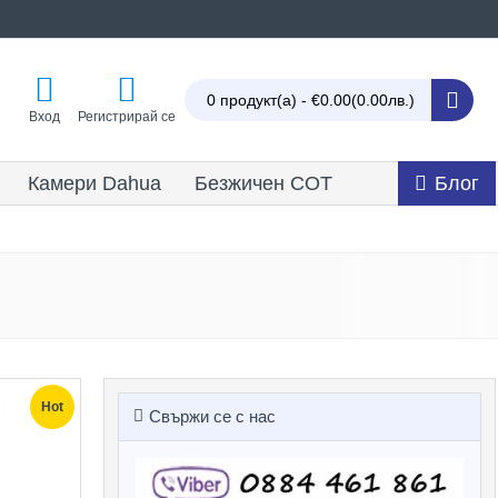
0 продукт(а) - €0.00
(0.00лв.)
Вход
Регистрирай се
Камери Dahua
Безжичен СОТ
Блог
Hot
Свържи се с нас