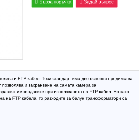
Бърза поръчка
Задай въпрос
олзва и FTP кабел. Този стандарт има две основни предимства.
т позволява и захранване на самата камера за
изравнят импендасите при използването на FTP кабел. Но като
на на FTP кабела, то разходите за балун трансформатори са