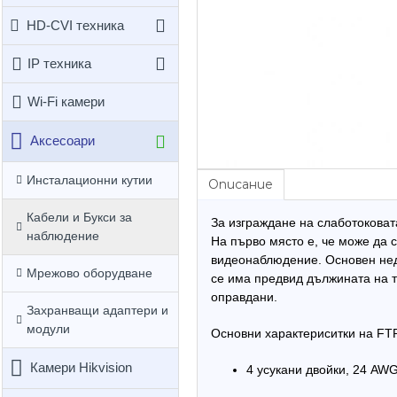
HD-CVI техника
IP техника
Wi-Fi камери
Аксесоари
Инсталационни кутии
Описание
Кабели и Букси за
За изграждане на слаботоковат
наблюдение
На първо място е, че може да с
видеонаблюдение. Основен нед
Мрежово оборудване
се има предвид дължината на т
оправдани.
Захранващи адаптери и
модули
Основни характериситки на FTP
Камери Hikvision
4 усукани двойки, 24 AWG