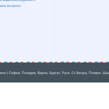
вани въпроси
ни | София, Пловдив, Варна, Бургас, Русе, Ст.Загора, Плевен, Шу