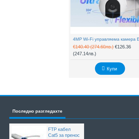
€140.40
(274.60лв.)
€126.36
(247.14лв.)
Купи
Последно разгледахте
FTP кабел
Cat5 за пренос