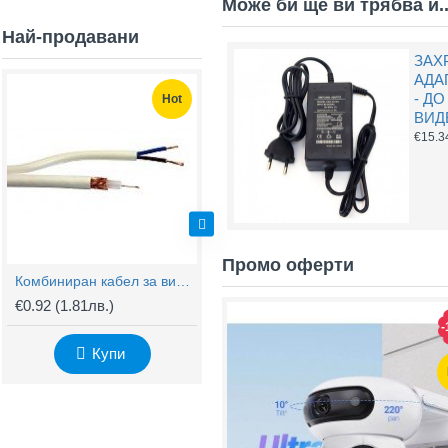
Може би ще ви трябва и..
Най-продавани
ЗАХ
АДАП
- ДО
Hot
Hot
ВИД
€15.3
Промо оферти
Комбиниран кабел за видеонаблюдение RG59 + 2x0,75mm
BNC Kонектор с Винт
€0.92
(1.81лв.)
€0.61
(1.20лв.)
€
-
Купи
Купи