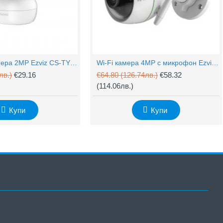
PTZ Wi-Fi камера 2MP Ezviz CS-TY1 с микрофон
Wi-Fi камера 4MP с микрофон Ezviz CS-H3c
лв.)
€29.16
€64.80
(126.74лв.)
€58.32
(114.06лв.)
Купи
Купи