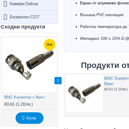
Екран от алумиево фоли
Камери Dahua
Външна PVC изолация
Безжичен СОТ
Сходни продукти
Работна температура до
Не е 
Импеданс 100 ± 15% Ω 
Hot
Hot
Продукти о
BNC Kонект
Винт
€0.61
(1.20лв.)
BNC Kонектор с Винт
Комбиниран кабел за видеонаблюдение RG59 + 2x0,75mm
€0.61
(1.20лв.)
€0.92
(1.81лв.)
€
Купи
Купи