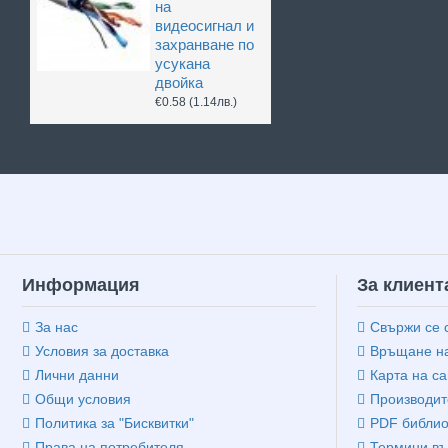
на
видеосигнал и
захранване по
усукана
двойка
€0.58
(1.14лв.)
Информация
За клиент
За нас
Свържи се 
Условия за доставка
Връщане на
Лични данни
Карта на са
Общи условия
Производит
Политика за "Бисквитки"
PDF библио
Права на потребителя
Термини въ