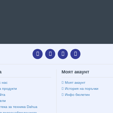
а
Моят акаунт
с нас
Моят акаунт
 продукти
История на поръчки
йта
Инфо бюлетин
ели
тека за техника Dahua
в видеонаблюдението