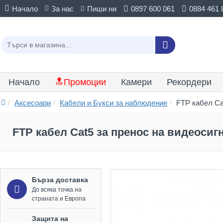
Начало
За нас
Пиши ни
0897 600 061
0884 461 
Начало
🔝Промоции
Камери
Рекордери
Аксесоари
Кабели и Букси за наблюдение
FTP кабел Ca
FTP кабел Cat5 за пренос на видеосиг
Бърза доставка
До всяка точка на
страната и Европа
Защита на