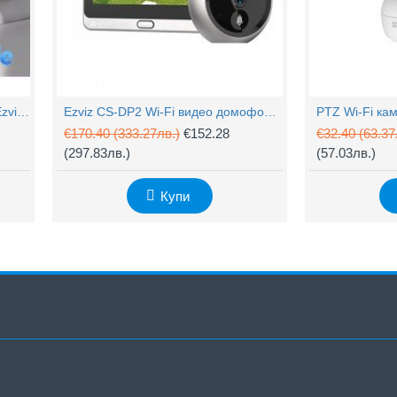
4MP Wi-Fi управляема камера Ezviz CS-H90 с два обектива, цветен нощен
Ezviz CS-DP2 Wi-Fi видео домофон с аудио
€170.40
(333.27лв.)
€152.28
€32.40
(63.37
(297.83лв.)
(57.03лв.)
Купи