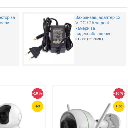
ктор за
Захранващ адаптер 12
амери
V DC / 2A за до 4
камери за
Hot
Hot
видеонаблюдение
€12.88
(25.20лв.)
Захранващ конектор за охранителни камери - женски
UTP Cat5e 24AWG CU меден
(1.32лв.)
€0.55
(1.08лв.)
-10 %
-10 %
Купи
Купи
Hot
Hot