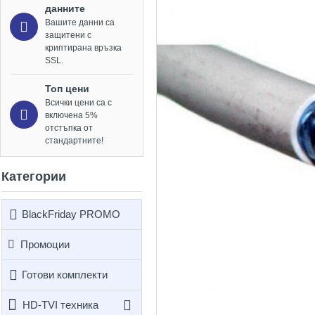
данните
Вашите данни са
защитени с
криптирана връзка
SSL.
Топ цени
Всички цени са с
включена 5%
отстъпка от
стандартните!
Категории
BlackFriday PROMO
Промоции
Готови комплекти
HD-TVI техника