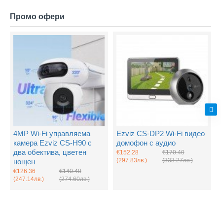
Промо офери
4MP Wi-Fi управляема
Ezviz CS-DP2 Wi-Fi видео
камера Ezviz CS-H90 с
домофон с аудио
два обектива, цветен
€152.28
€170.40
(297.83лв.)
(333.27лв.)
нощен
€126.36
€140.40
(247.14лв.)
(274.60лв.)