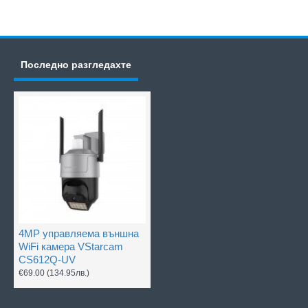
Последно разгледахте
4MP управляема външна
WiFi камера VStarcam
CS612Q-UV
€69.00
(134.95лв.)