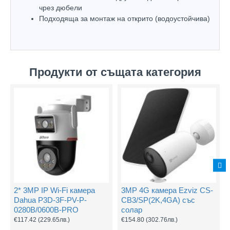
чрез дюбели
Подходяща за монтаж на открито (водоустойчива)
Продукти от същата категория
2* 3MP IP Wi-Fi камера
3MP 4G камера Ezviz CS-
Dahua P3D-3F-PV-P-
CB3/SP(2K,4GA) със
0280B/0600B-PRO
солар
€117.42
(229.65лв.)
€154.80
(302.76лв.)