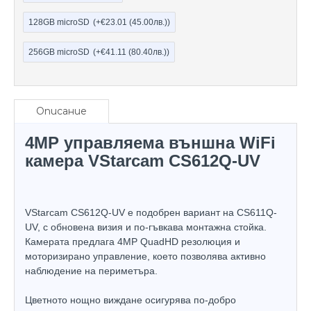
128GB microSD
(+€23.01
(45.00лв.)
)
256GB microSD
(+€41.11
(80.40лв.)
)
Описание
4MP управляема външна WiFi
камера VStarcam CS612Q-UV
VStarcam CS612Q-UV е подобрен вариант на CS611Q-
UV, с обновена визия и по-гъвкава монтажна стойка.
Камерата предлага 4MP QuadHD резолюция и
моторизирано управление, което позволява активно
наблюдение на периметъра.
Цветното нощно виждане осигурява по-добро