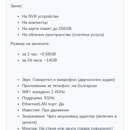
Запис:
На NVR устройство
На компютър
На карта памет до 256GB
На облачно пространство (платена услуга)
Размер на записите:
за 1 час: ~0.58GB
за 24 часа: ~14GB
Звук: Говорител и микрофон (двупосочно аудио)
Приложение за телефон: на български
WiFi: вградено 2.4GHz
Поддържа: 5GHz
Ethernet/LAN порт: Да
Известия: При движение
Захранване: Чрез захранващ адаптер (включен в
цената)
Монтаж: На стена или друга гладка повърхност