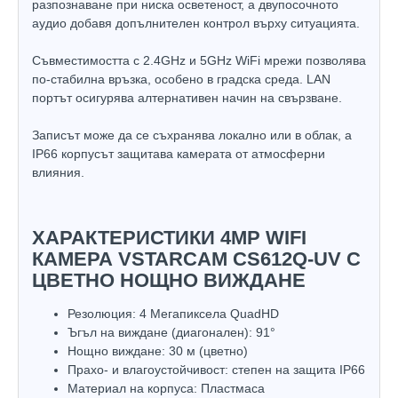
разпознаване при ниска осветеност, а двупосочното
аудио добавя допълнителен контрол върху ситуацията.
Съвместимостта с 2.4GHz и 5GHz WiFi мрежи позволява
по-стабилна връзка, особено в градска среда. LAN
портът осигурява алтернативен начин на свързване.
Записът може да се съхранява локално или в облак, а
IP66 корпусът защитава камерата от атмосферни
влияния.
ХАРАКТЕРИСТИКИ 4MP WIFI
КАМЕРА VSTARCAM CS612Q-UV С
ЦВЕТНО НОЩНО ВИЖДАНЕ
Резолюция: 4 Мегапиксела QuadHD
Ъгъл на виждане (диагонален): 91°
Нощно виждане: 30 м (цветно)
Прахо- и влагоустойчивост: степен на защита IP66
Материал на корпуса: Пластмаса