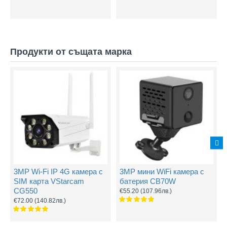
Продукти от същата марка
3MP Wi-Fi IP 4G камера с
3MP мини WiFi камера с
SIM карта VStarcam
батерия CB70W
CG550
€55.20
(107.96лв.)
€72.00
(140.82лв.)