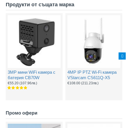
Продукти от същата марка
3MP мини WiFi камера с
4MP IP PTZ Wi-Fi камера
батерия CB70W
VStarcam CS611Q-X5
€55.20
(107.96лв.)
€108.00
(211.23лв.)
Промо офери