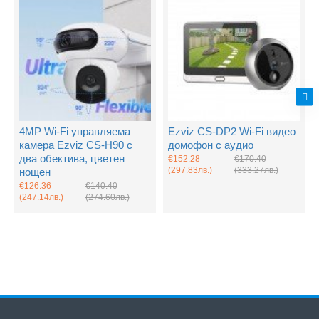
4MP Wi-Fi управляема
Ezviz CS-DP2 Wi-Fi видео
камера Ezviz CS-H90 с
домофон с аудио
два обектива, цветен
€152.28
€170.40
(297.83лв.)
(333.27лв.)
нощен
€126.36
€140.40
(247.14лв.)
(274.60лв.)