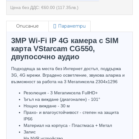
Цена без ДДС: €60.00
(117.35лв.)
Описание
Параметри
3MP Wi-Fi IP 4G камера с SIM
карта VStarcam CG550,
двупосочно аудио
Подходяща за места без Интернет достъп, поддържа
3G, 4G мрежи. Вградено осветление, звукова аларма и
възможност за работа на 3 Мегапиксела 2304x1296
Резолюция - 3 Мегапиксела FullHD+
Ъгъл на виждане (диагонален) - 101°
Нощно виждане - 30 м
Прахо- и влагоустойчивост - степен на защита
IP66
Материал на корпуса - Пластмаса + Метал
Запис
На NVR устройство