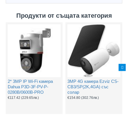
Продукти от същата категория
2* 3MP IP Wi-Fi камера
3MP 4G камера Ezviz CS-
Dahua P3D-3F-PV-P-
CB3/SP(2K,4GA) със
0280B/0600B-PRO
солар
€117.42
(229.65лв.)
€154.80
(302.76лв.)