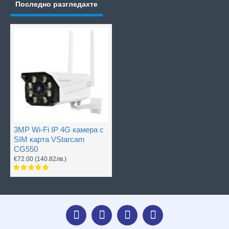
Последно разгледахте
3MP Wi-Fi IP 4G камера с
SIM карта VStarcam
CG550
€72.00
(140.82лв.)