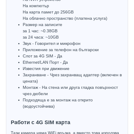
На компютър
На карта памет до 256GB
На облачно пространство (платена услуга)
Размер на записите
за 1 час: ~0.38GB
за 24 часа: ~10GB
Звук - Говорител и микрофон
Приложение за телефон на български
Слот за 4G SIM - Да
Ethernet/LAN Порт - Да
Известия при движение
Захранване - Чрез захранващ адаптер (включен в
цената)
Монтаж - На стена или друга гладка повърхност
чрез дюбели
Подходяща е за монтаж на открито
(водоустойчива)
Работи с 4G SIM карта
Тази камера няма WiFi връзка, а вместо това използва