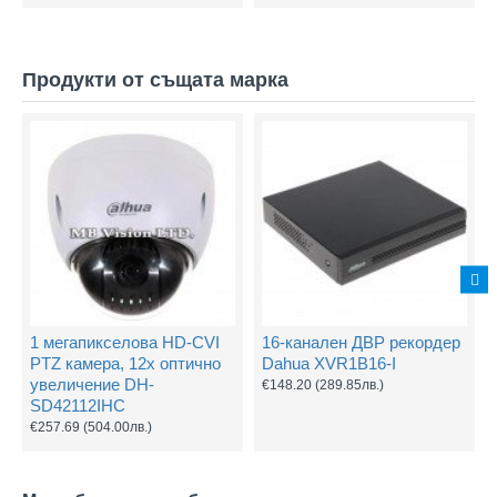
Продукти от същата марка
1 мегапикселова HD-CVI
16-канален ДВР рекордер
PTZ камера, 12х оптично
Dahua XVR1B16-I
увеличение DH-
€148.20
(289.85лв.)
SD42112IHC
€257.69
(504.00лв.)