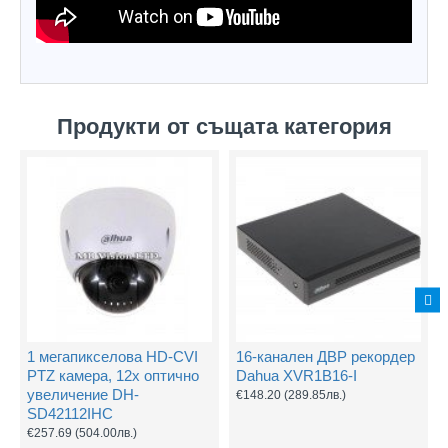
Продукти от същата категория
1 мегапикселова HD-CVI
16-канален ДВР рекордер
PTZ камера, 12х оптично
Dahua XVR1B16-I
увеличение DH-
€148.20
(289.85лв.)
SD42112IHC
€257.69
(504.00лв.)