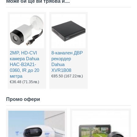
Може би ще ви трябва и....
2MP, HD-CVI
8-канален ДВР
камера Dahua
рекордер
HAC-B2A21-
Dahua
0360, IR до 20
XVR1B08
метра
€85.50
(167.22лв.)
€36.48
(71.35лв.)
Промо офери