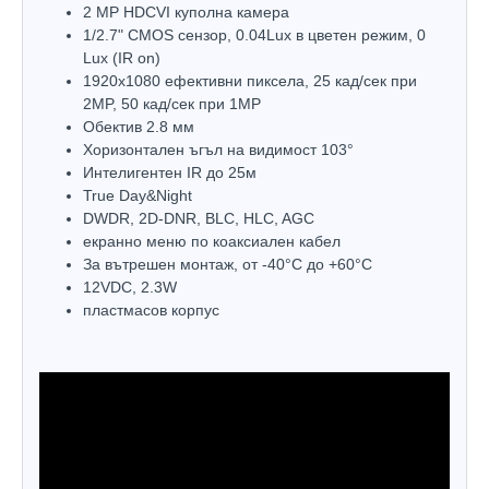
2 MP HDCVI куполна камера
1/2.7" CMOS сензор, 0.04Lux в цветен режим, 0
Lux (IR on)
1920х1080 ефективни пиксела, 25 кад/сек при
2MP, 50 кад/сек при 1MP
Обектив 2.8 мм
Хоризонтален ъгъл на видимост 103°
Интелигентен IR до 25м
True Day&Night
DWDR, 2D-DNR, BLC, HLC, AGC
екранно меню по коаксиален кабел
За вътрешен монтаж, oт -40°С до +60°С
12VDC, 2.3W
пластмасов корпус