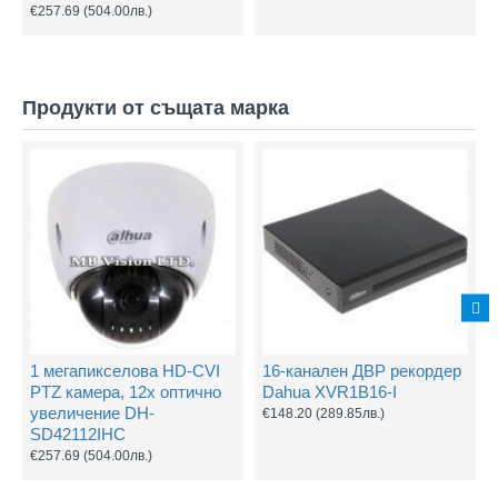
€257.69
(504.00лв.)
Продукти от същата марка
1 мегапикселова HD-CVI
16-канален ДВР рекордер
PTZ камера, 12х оптично
Dahua XVR1B16-I
увеличение DH-
€148.20
(289.85лв.)
SD42112IHC
€257.69
(504.00лв.)