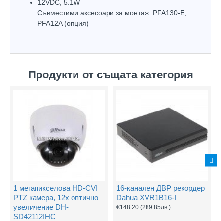
12VDC, 5.1W
Съвместими аксесоари за монтаж: PFA130-E,
PFA12A (опция)
Продукти от същата категория
1 мегапикселова HD-CVI
16-канален ДВР рекордер
PTZ камера, 12х оптично
Dahua XVR1B16-I
увеличение DH-
€148.20
(289.85лв.)
SD42112IHC