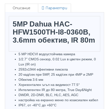
Описание
Параметри
5MP Dahua HAC-
HFW1500TH-I8-0360B,
3.6mm обектив, IR 80m
5 MP HDCVI водоустойчива камера
1/2.7” CMOS сензор, 0.02 Lux в цветен режим, 0
Lux (IR on)
2592х1944 ефективни пиксела
20 кад/сек при 5MP, 25 кад/сек при 4MP и 2MP
Обектив 3.6 мм
Хоризонтален ъгъл на видимост 77.5°
Интелигентен IR до 80 метра, True Day&Night
DWDR, 2D-DNR, BLC, HLC, AES, AGC
настройка на екранно меню по коаксиален кабел
IP67, oт -40°С до +60°С