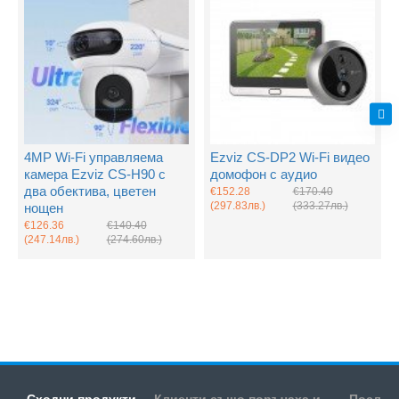
4MP Wi-Fi управляема
Ezviz CS-DP2 Wi-Fi видео
камера Ezviz CS-H90 с
домофон с аудио
два обектива, цветен
€152.28
€170.40
(297.83лв.)
(333.27лв.)
нощен
€126.36
€140.40
(247.14лв.)
(274.60лв.)