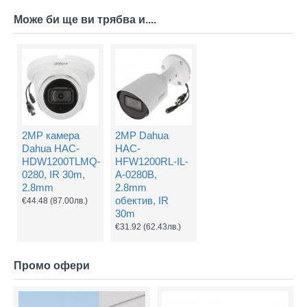
Може би ще ви трябва и....
2MP камера
2MP Dahua
Dahua HAC-
HAC-
HDW1200TLMQ-
HFW1200RL-IL-
0280, IR 30m,
A-0280B,
2.8mm
2.8mm
обектив, IR
€44.48
(87.00лв.)
30m
€31.92
(62.43лв.)
Промо офери