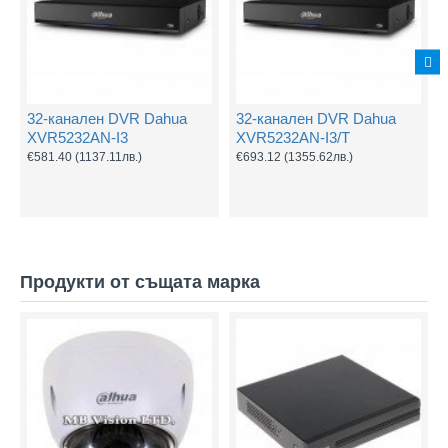
32-канален DVR Dahua
32-канален DVR Dahua
XVR5232AN-I3
XVR5232AN-I3/Т
€581.40
(1137.11лв.)
€693.12
(1355.62лв.)
Продукти от същата марка