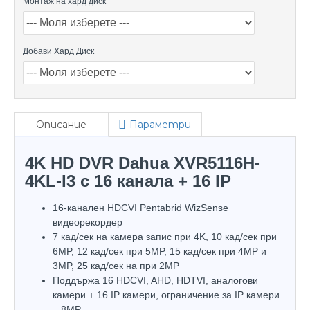
Монтаж на хард диск
Добави Хард Диск
Описание
Параметри
4K HD DVR Dahua XVR5116H-
4KL-I3 с 16 канала + 16 IP
16-канален HDCVI Pentabrid WizSense
видеорекордер
7 кад/сек на камера запис при 4K, 10 кад/сек при
6MP, 12 кад/сек при 5MP, 15 кад/сек при 4MP и
3MP, 25 кад/сек на при 2MP
Поддържа 16 HDCVI, AHD, HDTVI, аналогови
камери + 16 IP камери, ограничение за IP камери
– 8МP