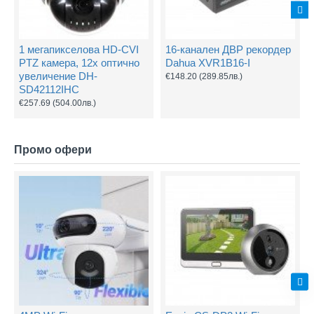
1 мегапикселова HD-CVI
16-канален ДВР рекордер
PTZ камера, 12х оптично
Dahua XVR1B16-I
увеличение DH-
€148.20
(289.85лв.)
SD42112IHC
€257.69
(504.00лв.)
Промо офери