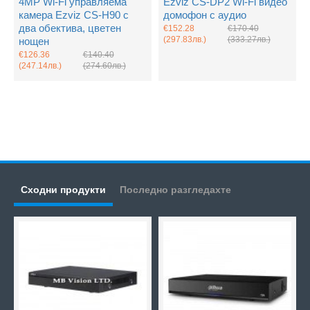
4MP Wi-Fi управляема
Ezviz CS-DP2 Wi-Fi видео
камера Ezviz CS-H90 с
домофон с аудио
два обектива, цветен
€152.28
€170.40
(297.83лв.)
(333.27лв.)
нощен
€126.36
€140.40
(247.14лв.)
(274.60лв.)
Сходни продукти
Последно разгледахте