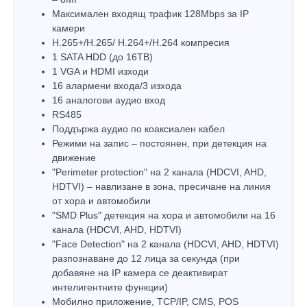
Максимален входящ трафик 128Mbps за IP
камери
H.265+/H.265/ H.264+/H.264 компресия
1 SATA HDD (до 16TB)
1 VGA и HDMI изходи
16 алармени входа/3 изхода
16 аналогови аудио вход
RS485
Поддържа аудио по коаксиален кабел
Режими на запис – постоянен, при детекция на
движение
"Perimeter protection" на 2 канала (HDCVI, AHD,
HDTVI) – навлизане в зона, пресичане на линия
от хора и автомобили
"SMD Plus" детекция на хора и автомобили на 16
канала (HDCVI, AHD, HDTVI)
"Face Detection" на 2 канала (HDCVI, AHD, HDTVI)
разпознаване до 12 лица за секунда (при
добавяне на IP камера се деактивират
интелигентните функции)
Мобилно приложение, TCP/IP, CMS, POS