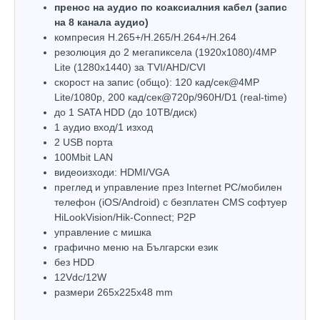
пренос на аудио по коаксиалния кабел (запис
на 8 канала аудио)
компресия H.265+/H.265/H.264+/H.264
резолюция до 2 мегапиксела (1920x1080)/4MP
Lite (1280x1440) за TVI/AHD/CVI
скорост на запис (общо): 120 кад/сек@4MP
Lite/1080p, 200 кад/сек@720p/960H/D1 (real-time)
до 1 SATA HDD (до 10ТВ/диск)
1 аудио вход/1 изход
2 USB порта
100Mbit LAN
видеоизходи: HDMI/VGA
преглед и управление през Internet PC/мобилен
телефон (iOS/Android) с безплатен CMS софтуер
HiLookVision/Hik-Connect; P2P
управлeние с мишка
графично меню на Български език
без HDD
12Vdc/12W
размери 265х225х48 mm