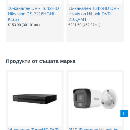
16-канален DVR TurboHD
16-канален TurboHD DVR
Hikvision DS-7216HGHI-
Hikvision HiLook DVR-
K1(S)
216Q-M1
€153.90
(301.01лв.)
€231.60
(452.97лв.)
Продукти от същата марка
16-канален TurboHD DVR
2MP IP камера HiLook by