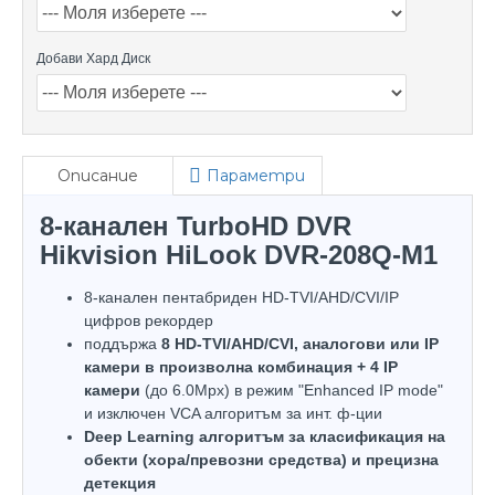
Добави Хард Диск
Описание
Параметри
8-канален TurboHD DVR
Hikvision HiLook DVR-208Q-M1
8-канален пентабриден HD-TVI/AHD/CVI/IP
цифров рекордер
поддържа
8 HD-TVI/AHD/CVI, аналогови или IP
камери в произволна комбинация + 4 IP
камери
(до 6.0Mpx) в режим "Enhanced IP mode"
и изключен VCA алгоритъм за инт. ф-ции
Deep Learning алгоритъм за класификация на
обекти (хора/превозни средства) и прецизна
детекция