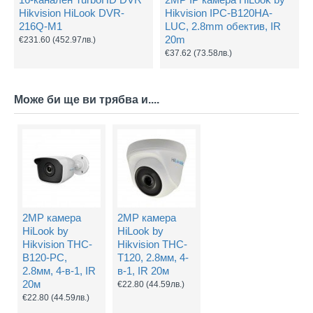
Hikvision HiLook DVR-
Hikvision IPC-B120HA-
216Q-M1
LUC, 2.8mm обектив, IR
20m
€231.60
(452.97лв.)
€37.62
(73.58лв.)
Може би ще ви трябва и....
2MP камера
2MP камера
HiLook by
HiLook by
Hikvision THC-
Hikvision THC-
B120-PC,
T120, 2.8мм, 4-
2.8мм, 4-в-1, IR
в-1, IR 20м
20м
€22.80
(44.59лв.)
€22.80
(44.59лв.)