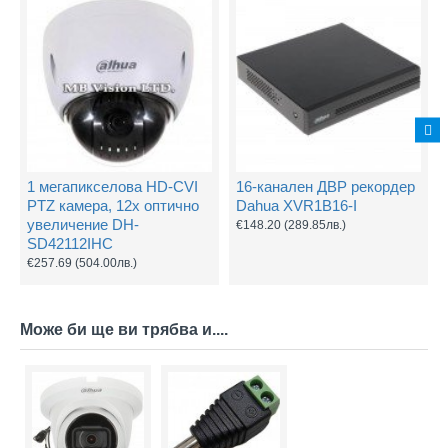
1 мегапикселова HD-CVI
16-канален ДВР рекордер
PTZ камера, 12х оптично
Dahua XVR1B16-I
увеличение DH-
€148.20
(289.85лв.)
SD42112IHC
€257.69
(504.00лв.)
Може би ще ви трябва и....