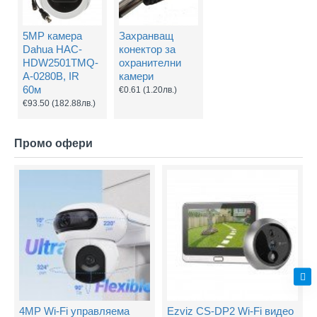
5MP камера
Захранващ
Dahua HAC-
конектор за
HDW2501TMQ-
охранителни
A-0280B, IR
камери
60м
€0.61
(1.20лв.)
€93.50
(182.88лв.)
Промо офери
4MP Wi-Fi управляема
Ezviz CS-DP2 Wi-Fi видео