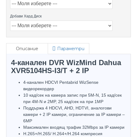
Добави Хард Диск
Описание
Параметри
4-канален DVR WizMind Dahua
XVR5104HS-I3/T + 2 IP
4-канален HDCVI Pentabrid WizSense
видеорекордер
10 кад/сек на камера запис при 5M-N, 15 кад/сек
при 4M-N и 2MP, 25 кад/сек на при 1MP
Поддържа 4 HDCVI, AHD, HDTVI, аналогови
камери + 2 IP камери, ограничение за IP камери –
6МP
Максимален входящ трафик 32Mbps за IP камери
H.265+/H.265/ H.264+/H.264 компресия