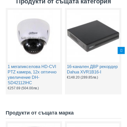
Продукти от същата категория
1 мегапикселова HD-CVI
16-канален ДВР рекордер
PTZ камера, 12х оптично
Dahua XVR1B16-I
увеличение DH-
€148.20
(289.85лв.)
SD42112IHC
€257.69
(504.00лв.)
Продукти от същата марка