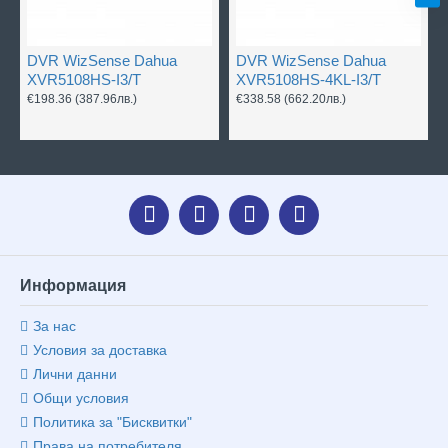
DVR WizSense Dahua
DVR WizSense Dahua
XVR5108HS-I3/T
XVR5108HS-4KL-I3/T
€198.36
(387.96лв.)
€338.58
(662.20лв.)
Информация
За нас
Условия за доставка
Лични данни
Общи условия
Политика за "Бисквитки"
Права на потребителя