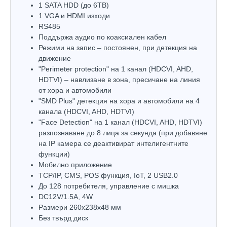
1 SATA HDD (до 6TB)
1 VGA и HDMI изходи
RS485
Поддържа аудио по коаксиален кабел
Режими на запис – постоянен, при детекция на
движение
"Perimeter protection" на 1 канал (HDCVI, AHD,
HDTVI) – навлизане в зона, пресичане на линия
от хора и автомобили
"SMD Plus" детекция на хора и автомобили на 4
канала (HDCVI, AHD, HDTVI)
"Face Detection" на 1 канал (HDCVI, AHD, HDTVI)
разпознаване до 8 лица за секунда (при добавяне
на IP камера се деактивират интелигентните
функции)
Мобилно приложение
TCP/IP, CMS, POS функция, IoT, 2 USB2.0
До 128 потребителя, управление с мишка
DC12V/1.5A, 4W
Размери 260x238х48 мм
Без твърд диск