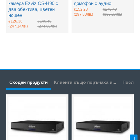
камера Ezviz CS-H90 с
домофон с аудио
два обектива, цветен
€152.28
€170.40
(297.83лв.)
(333.27лв.)
нощен
€126.36
€140.40
(247.14лв.)
(274.60лв.)
Сходни продукти
Клиенти също поръчаха и...
Послед