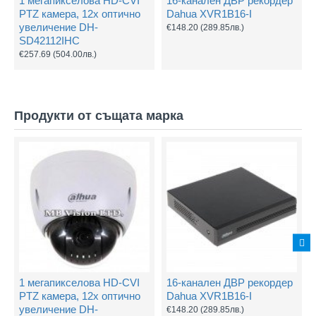
1 мегапикселова HD-CVI
16-канален ДВР рекордер
PTZ камера, 12х оптично
Dahua XVR1B16-I
увеличение DH-
€148.20
(289.85лв.)
SD42112IHC
€257.69
(504.00лв.)
Продукти от същата марка
1 мегапикселова HD-CVI
16-канален ДВР рекордер
PTZ камера, 12х оптично
Dahua XVR1B16-I
увеличение DH-
€148.20
(289.85лв.)