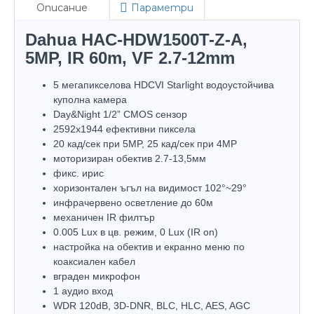
Описание
Параметри
Dahua HAC-HDW1500T-Z-A,
5MP, IR 60m, VF 2.7-12mm
5 мегапикселова HDCVI Starlight водоустойчива
куполна камера
Day&Night 1/2” CMOS сензор
2592х1944 ефективни пиксела
20 кад/сек при 5MP, 25 кад/сек при 4MP
моторизиран обектив 2.7-13,5мм
фикс. ирис
хоризонтален ъгъл на видимост 102°~29°
инфрачервено осветление до 60м
механичен IR филтър
0.005 Lux в цв. режим, 0 Lux (IR on)
настройка на обектив и екранно меню по
коаксиален кабел
вграден микрофон
1 аудио вход
WDR 120dB, 3D-DNR, BLC, HLC, AES, AGC