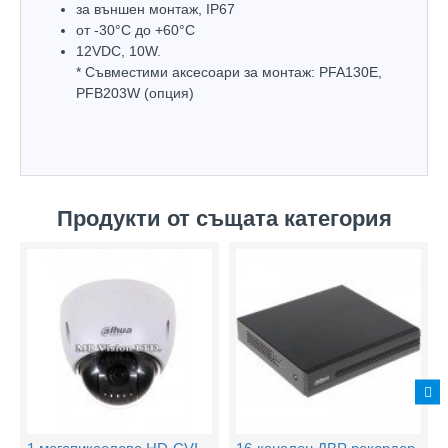
за външен монтаж, IP67
oт -30°С до +60°С
12VDC, 10W.
* Съвместими аксесоари за монтаж: PFA130Е,
PFB203W (опция)
Продукти от същата категория