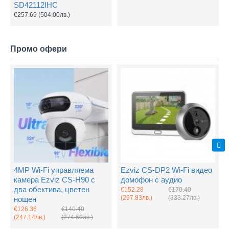
SD42112IHC
€257.69
(504.00лв.)
Промо офери
4MP Wi-Fi управляема
Ezviz CS-DP2 Wi-Fi видео
камера Ezviz CS-H90 с
домофон с аудио
два обектива, цветен
€152.28
€170.40
(297.83лв.)
(333.27лв.)
нощен
€126.36
€140.40
(247.14лв.)
(274.60лв.)