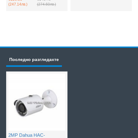
(247.14лв.)
(274.60лв.)
Последно разгледахте
2MP Dahua HAC-