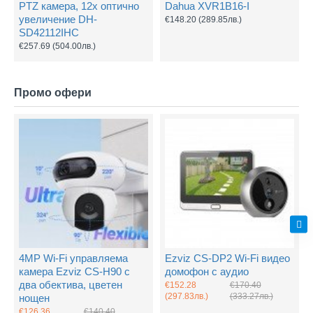
PTZ камера, 12х оптично
Dahua XVR1B16-I
увеличение DH-
€148.20
(289.85лв.)
SD42112IHC
€257.69
(504.00лв.)
Промо офери
4MP Wi-Fi управляема
Ezviz CS-DP2 Wi-Fi видео
камера Ezviz CS-H90 с
домофон с аудио
два обектива, цветен
€152.28
€170.40
(297.83лв.)
(333.27лв.)
нощен
€126.36
€140.40