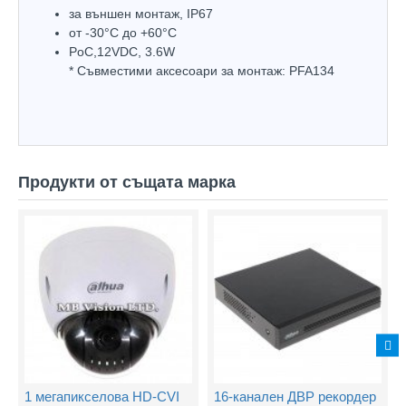
за външен монтаж, IP67
oт -30°С до +60°С
PoC,12VDC, 3.6W
* Съвместими аксесоари за монтаж: PFA134
Продукти от същата марка
1 мегапикселова HD-CVI
16-канален ДВР рекордер