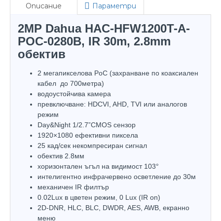
Описание
Параметри
2MP Dahua HAC-HFW1200T-A-
POC-0280B, IR 30m, 2.8mm
обектив
2 мегапикселова PoC (захранване по коаксиален
кабел до 700метра)
водоустойчива камера
превключване: HDCVI, AHD, TVI или аналогов
режим
Day&Night 1/2.7”CMOS сензор
1920×1080 ефективни пиксела
25 кад/сек некомпресиран сигнал
обектив 2.8мм
хоризонтален ъгъл на видимост 103°
интелигентно инфрачервено осветление до 30м
механичен IR филтър
0.02Lux в цветен режим, 0 Lux (IR on)
2D-DNR, HLC, BLC, DWDR, AES, AWB, екранно
меню