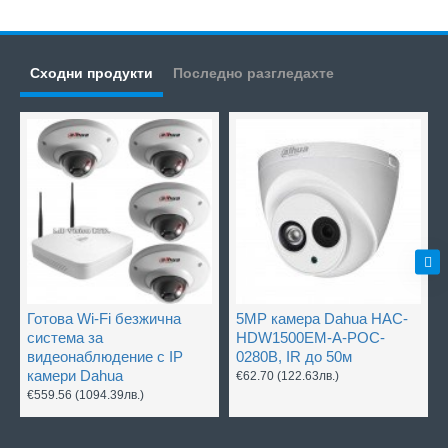
Сходни продукти
Последно разгледахте
Готова Wi-Fi безжична
5MP камера Dahua HAC-
система за
HDW1500EM-A-POC-
видеонаблюдение с IP
0280B, IR до 50м
камери Dahua
€62.70
(122.63лв.)
€559.56
(1094.39лв.)