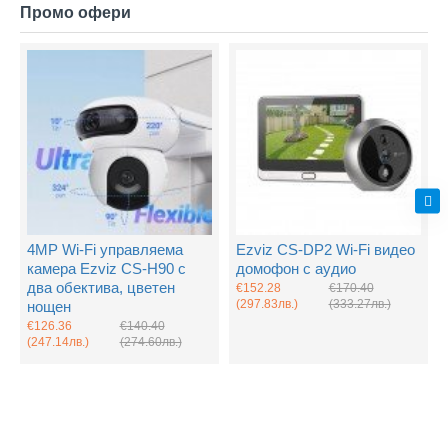
Промо офери
4MP Wi-Fi управляема
Ezviz CS-DP2 Wi-Fi видео
камера Ezviz CS-H90 с
домофон с аудио
два обектива, цветен
€152.28
€170.40
(297.83лв.)
(333.27лв.)
нощен
€126.36
€140.40
(247.14лв.)
(274.60лв.)