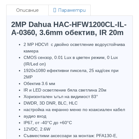
Описание
Параметри
2MP Dahua HAC-HFW1200CL-IL-
A-0360, 3.6mm обектив, IR 20m
2 MP HDCVI с двойно осветление водоустойчива
камера
CMOS сензор, 0.01 Lux в цветен режим, 0 Lux
(IR/Led on)
1920х1080 ефективни пиксела, 25 кад/сек при
2MP
Обектив 3.6 мм
IR и LED осветление бяла светлина 20м
Хоризонтален ъгъл на видимост 83°
DWDR, 3D DNR, BLC, HLC
настройка на екранно меню по коаксиален кабел
аудио вход
IP67, oт -40°С до +60°С
12VDC, 2.6W
Съвместими аксесоари за монтаж: PFA130-E,