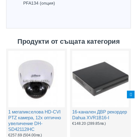
PFA134 (опция)
Продукти от същата категория
1 мегапикселова HD-CVI
16-канален ДВР рекордер
PTZ камера, 12х оптично
Dahua XVR1B16-I
увеличение DH-
€148.20
(289.85лв.)
SD42112IHC
€257.69
(504.00лв.)