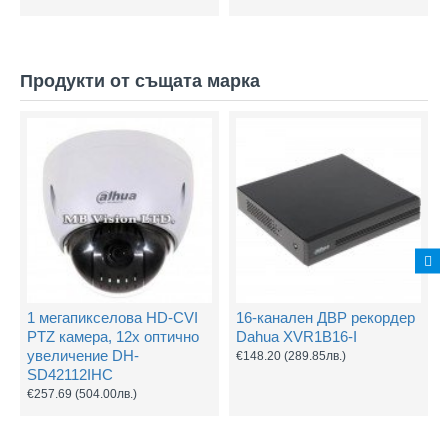
Продукти от същата марка
1 мегапикселова HD-CVI
16-канален ДВР рекордер
PTZ камера, 12х оптично
Dahua XVR1B16-I
увеличение DH-
€148.20
(289.85лв.)
SD42112IHC
€257.69
(504.00лв.)