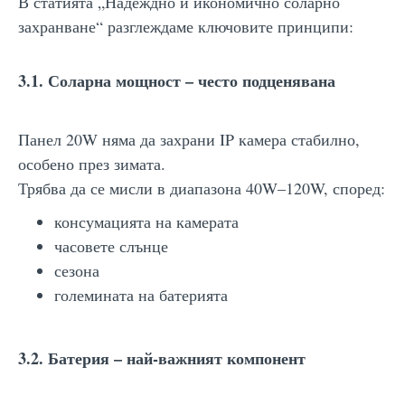
В статията „Надеждно и икономично соларно
захранване“ разглеждаме ключовите принципи:
3.1. Соларна мощност – често подценявана
Панел 20W няма да захрани IP камера стабилно,
особено през зимата.
Трябва да се мисли в диапазона 40W–120W, според:
консумацията на камерата
часовете слънце
сезона
големината на батерията
3.2. Батерия – най-важният компонент