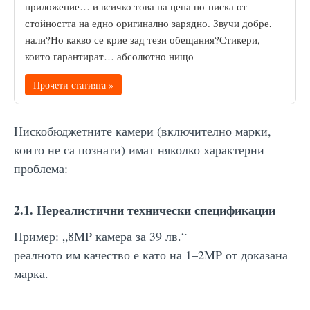
приложение… и всичко това на цена по-ниска от
стойността на едно оригинално зарядно. Звучи добре,
нали?Но какво се крие зад тези обещания?Стикери,
които гарантират… абсолютно нищо
Прочети статията »
Нискобюджетните камери (включително марки,
които не са познати) имат няколко характерни
проблема:
2.1. Нереалистични технически спецификации
Пример: „8MP камера за 39 лв.“
реалното им качество е като на 1–2MP от доказана
марка.