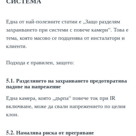
СИСТЕМА
Една от най-полезните статии е „Защо разделям
захранването при системи с повече камери“. Това е
тема, която масово се подценява от инсталатори и
клиенти.
Подхода е правилен, защото:
5.1. Разделянето на захранването предотвратява
падове на напрежение
Една камера, която „дърпа“ повече ток при IR
включване, може да свали напрежението по целия
клон.
5.2. Намалява риска от прегряване