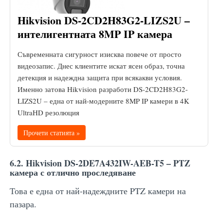
Hikvision DS-2CD2H83G2-LIZS2U –
интелигентната 8MP IP камера
Съвременната сигурност изисква повече от просто
видеозапис. Днес клиентите искат ясен образ, точна
детекция и надеждна защита при всякакви условия.
Именно затова Hikvision разработи DS-2CD2H83G2-
LIZS2U – една от най-модерните 8MP IP камери в 4K
UltraHD резолюция
Прочети статията »
6.2. Hikvision DS-2DE7A432IW-AEB-T5 – PTZ
камера с отлично проследяване
Това е една от най-надеждните PTZ камери на
пазара.