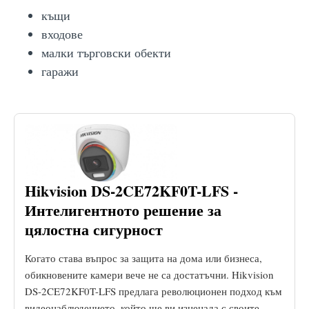
къщи
входове
малки търговски обекти
гаражи
Hikvision DS-2CE72KF0T-LFS -
Интелигентното решение за
цялостна сигурност
Когато става въпрос за защита на дома или бизнеса,
обикновените камери вече не са достатъчни. Hikvision
DS-2CE72KF0T-LFS предлага революционен подход към
видеонаблюдението, който ще ви изненада с своите