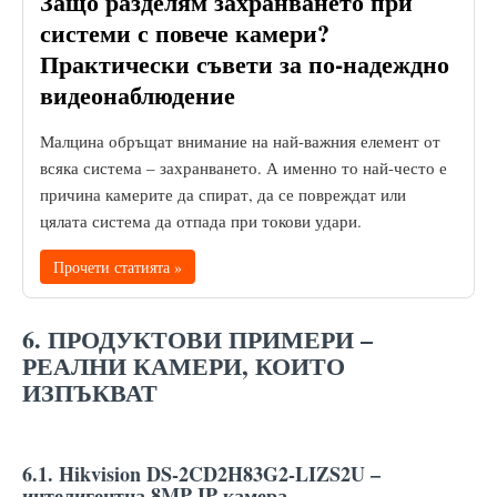
Защо разделям захранването при
системи с повече камери?
Практически съвети за по-надеждно
видеонаблюдение
Малцина обръщат внимание на най-важния елемент от
всяка система – захранването. А именно то най-често е
причина камерите да спират, да се повреждат или
цялата система да отпада при токови удари.
Прочети статията »
6. ПРОДУКТОВИ ПРИМЕРИ –
РЕАЛНИ КАМЕРИ, КОИТО
ИЗПЪКВАТ
6.1. Hikvision DS-2CD2H83G2-LIZS2U –
интелигентна 8MP IP камера