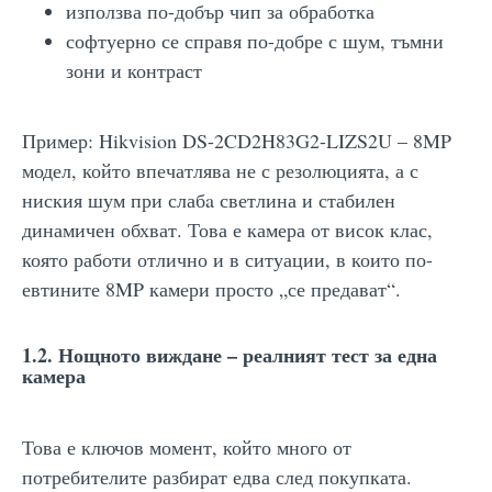
използва по-добър чип за обработка
софтуерно се справя по-добре с шум, тъмни
зони и контраст
Пример: Hikvision DS-2CD2H83G2-LIZS2U – 8MP
модел, който впечатлява не с резолюцията, а с
ниския шум при слабa светлина и стабилен
динамичен обхват. Това е камера от висок клас,
която работи отлично и в ситуации, в които по-
евтините 8MP камери просто „се предават“.
1.2. Нощното виждане – реалният тест за една
камера
Това е ключов момент, който много от
потребителите разбират едва след покупката.