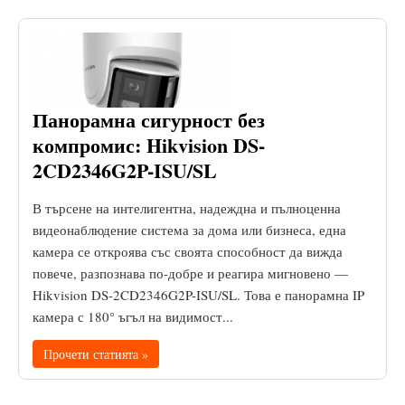
Панорамна сигурност без
компромис: Hikvision DS-
2CD2346G2P-ISU/SL
В търсене на интелигентна, надеждна и пълноценна
видеонаблюдение система за дома или бизнеса, една
камера се откроява със своята способност да вижда
повече, разпознава по-добре и реагира мигновено —
Hikvision DS-2CD2346G2P-ISU/SL. Това е панорамна IP
камера с 180° ъгъл на видимост...
Прочети статията »