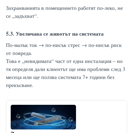
Захранванията в помещението работят по-леко, не
се „задъхват“.
5.3. Увеличава се животът на системата
По-малък ток → по-нисък стрес → по-нисък риск
от повреда.
Това е „невидимата“ част от една инсталация – но
тя определя дали клиентът ще има проблеми след 3
месеца или ще ползва системата 7+ години без
прекъсване.