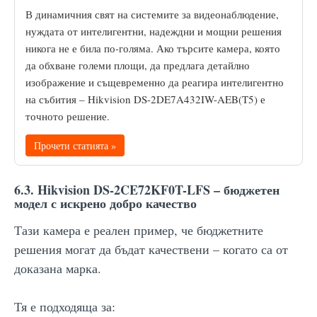
В динамичния свят на системите за видеонаблюдение,
нуждата от интелигентни, надеждни и мощни решения
никога не е била по-голяма. Ако търсите камера, която
да обхване големи площи, да предлага детайлно
изображение и същевременно да реагира интелигентно
на събития – Hikvision DS-2DE7A432IW-AEB(T5) е
точното решение.
Прочети статията »
6.3. Hikvision DS-2CE72KF0T-LFS – бюджетен
модел с искрено добро качество
Тази камера е реален пример, че бюджетните
решения могат да бъдат качествени – когато са от
доказана марка.
Тя е подходяща за: