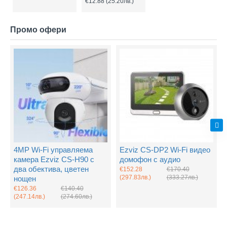
€12.88
(25.20лв.)
Промо офери
4MP Wi-Fi управляема
Ezviz CS-DP2 Wi-Fi видео
камера Ezviz CS-H90 с
домофон с аудио
два обектива, цветен
€152.28
€170.40
(297.83лв.)
(333.27лв.)
нощен
€126.36
€140.40
(247.14лв.)
(274.60лв.)