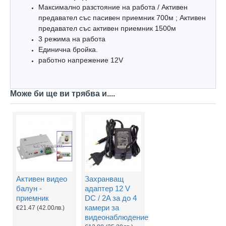
Максимално разстояние на работа / Активен
предавател със пасивен приемник 700м ; Активен
предавател със активен приемник 1500м
3 режима на работа
Единична бройка.
работно напрежение 12V
Може би ще ви трябва и....
Активен видео
Захранващ
балун -
адаптер 12 V
приемник
DC / 2A за до 4
камери за
€21.47
(42.00лв.)
видеонаблюдение