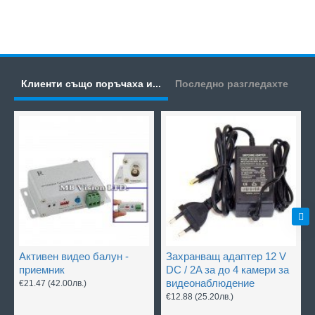
Клиенти също поръчаха и...
Последно разгледахте
Активен видео балун -
Захранващ адаптер 12 V
приемник
DC / 2A за до 4 камери за
видеонаблюдение
€21.47
(42.00лв.)
€12.88
(25.20лв.)