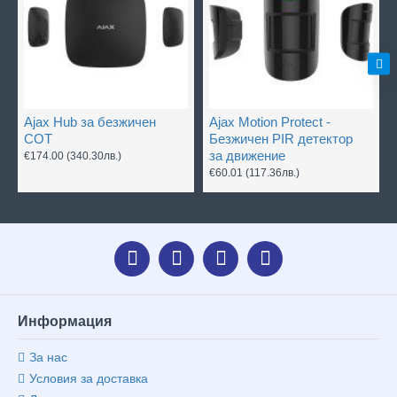
Ajax Hub за безжичен
Ajax Motion Protect -
СОТ
Безжичен PIR детектор
за движение
€174.00
(340.30лв.)
€60.01
(117.36лв.)
Информация
За нас
Условия за доставка