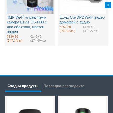
4MP Wi-Fi управляема
Ezviz CS-DP2 Wi-Fi видео
камера Ezviz CS-H90 с
домофон с аудио
два обектива, цветен
€152.28
€170.40
(297.83лв.)
(333.27лв.)
нощен
€126.36
€140.40
(247.14лв.)
(274.60лв.)
Сходни продукти
Последно разгледахте