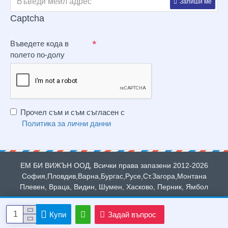
Запиши ме
Captcha
Въведете кода в
полето по-долу
Прочел съм и съм съгласен с
Политика за лични данни
ЕМ БИ ВИЖЪН ООД, Всички права запазени 2012-2026
София,Пловдив,Варна,Бургас,Русе,Ст.Загора,Монтана
Плевен, Враца, Видин, Шумен, Хасково, Перник, Ямбол
Купи
Задай въпрос