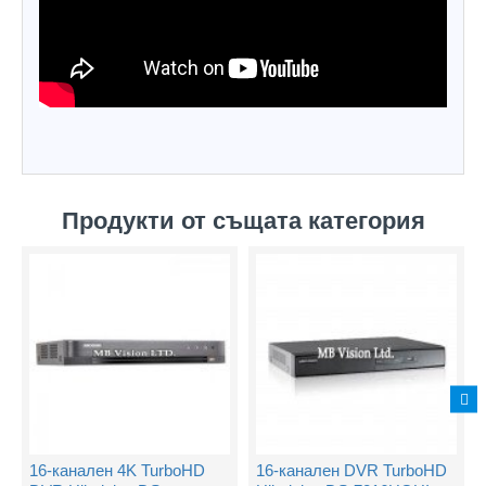
Продукти от същата категория
16-канален 4K TurboHD
16-канален DVR TurboHD