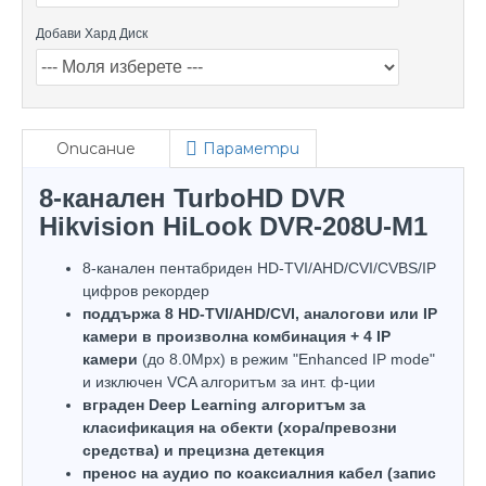
Добави Хард Диск
Описание
Параметри
8-канален TurboHD DVR
Hikvision HiLook DVR-208U-M1
8-канален пентабриден HD-TVI/AHD/CVI/CVBS/IP
цифров рекордер
поддържа 8 HD-TVI/AHD/CVI, аналогови или IP
камери в произволна комбинация + 4 IP
камери
(до 8.0Mpx) в режим "Enhanced IP mode"
и изключен VCA алгоритъм за инт. ф-ции
вграден Deep Learning алгоритъм за
класификация на обекти (хора/превозни
средства) и прецизна детекция
пренос на аудио по коаксиалния кабел (запис