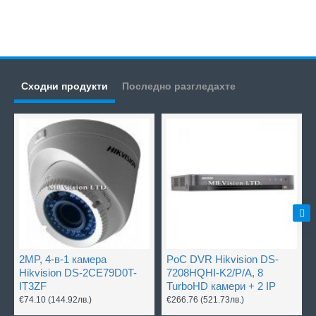
Сходни продукти
Последно разгледахте
2MP, 4-в-1 камера
PoC DVR Hikvision DS-
Hikvision DS-2CE79D0T-
7208HQHI-K2/P/A, 8
IT3ZF
TurboHD камери + 2 IP
€74.10
(144.92лв.)
€266.76
(521.73лв.)