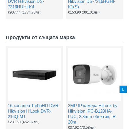
DVR Hikvision DS-
Hikvision DS-7216HGHI-
7316HUHI-K4
K1(S)
€907.44
(1774.78лв.)
€153.90
(301.01лв.)
Продукти от същата марка
16-канален TurboHD DVR
2MP IP камера HiLook by
Hikvision HiLook DVR-
Hikvision IPC-B120HA-
216Q-M1
LUC, 2.8mm обектив, IR
20m
€231.60
(452.97лв.)
€37.62
(73.58лв.)