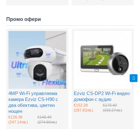
Промо офери
4MP Wi-Fi управляема
Ezviz CS-DP2 Wi-Fi видео
камера Ezviz CS-H90 с
домофон с аудио
два обектива, цветен
€152.28
€170.40
(297.83лв.)
(333.27лв.)
нощен
€126.36
€140.40
(247.14лв.)
(274.60лв.)