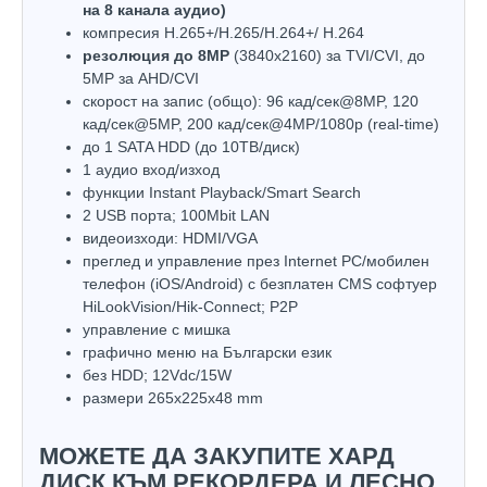
на 8 канала аудио)
компресия H.265+/H.265/H.264+/ H.264
резолюция до 8MP
(3840х2160) за TVI/CVI, до
5MP за AHD/CVI
скорост на запис (общо): 96 кад/сек@8MP, 120
кад/сек@5MP, 200 кад/сек@4MP/1080p (real-time)
до 1 SATA HDD (до 10ТВ/диск)
1 аудио вход/изход
функции Instant Playback/Smart Search
2 USB порта; 100Mbit LAN
видеоизходи: HDMI/VGA
преглед и управление през Internet PC/мобилен
телефон (iOS/Android) с безплатен CMS софтуер
HiLookVision/Hik-Connect; P2P
управлeние с мишка
графично меню на Български език
без HDD; 12Vdc/15W
размери 265х225х48 mm
МОЖЕТЕ ДА ЗАКУПИТЕ ХАРД
ДИСК КЪМ РЕКОРДЕРА И ЛЕСНО