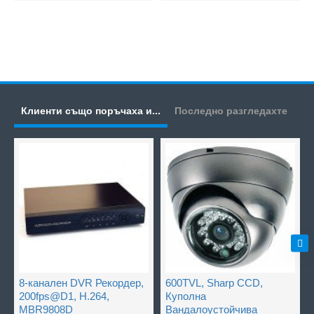
Клиенти също поръчаха и...
Последно разгледахте
8-канален DVR Рекордер,
600TVL, Sharp CCD,
200fps@D1, H.264,
Куполна
MBR9808D
Вандалоустойчива