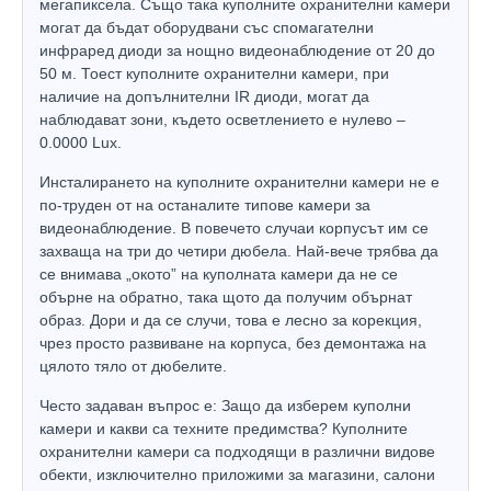
мегапиксела. Също така куполните охранителни камери
могат да бъдат оборудвани със спомагателни
инфраред диоди за нощно видеонаблюдение от 20 до
50 м. Тоест куполните охранителни камери, при
наличие на допълнителни IR диоди, могат да
наблюдават зони, където осветлението е нулево –
0.0000 Lux.
Инсталирането на куполните охранителни камери не е
по-труден от на останалите типове камери за
видеонаблюдение. В повечето случаи корпусът им се
захваща на три до четири дюбела. Най-вече трябва да
се внимава „окото” на куполната камери да не се
обърне на обратно, така щото да получим обърнат
образ. Дори и да се случи, това е лесно за корекция,
чрез просто развиване на корпуса, без демонтажа на
цялото тяло от дюбелите.
Често задаван въпрос е: Защо да изберем куполни
камери и какви са техните предимства? Куполните
охранителни камери са подходящи в различни видове
обекти, изключително приложими за магазини, салони