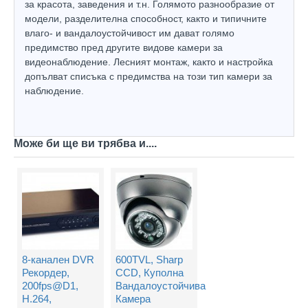
за красота, заведения и т.н. Голямото разнообразие от
модели, разделителна способност, както и типичните
влаго- и вандалоустойчивост им дават голямо
предимство пред другите видове камери за
видеонаблюдение. Лесният монтаж, както и настройка
допълват списъка с предимства на този тип камери за
наблюдение.
Може би ще ви трябва и....
8-канален DVR
600TVL, Sharp
Рекордер,
CCD, Куполна
200fps@D1,
Вандалоустойчива
H.264,
Камера