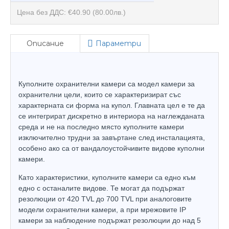
Цена без ДДС: €40.90
(80.00лв.)
Описание
Параметри
Куполните охранителни камери са модел камери за
охранителни цели, които се характеризират със
характерната си форма на купол. Главната цел е те да
се интегрират дискретно в интериора на наглежданата
среда и не на последно място куполните камери
изключително трудни за завъртане след инсталацията,
особено ако са от вандалоустойчивите видове куполни
камери.
Като характеристики, куполните камери са едно към
едно с останалите видове. Те могат да подържат
резолюции от 420 TVL до 700 TVL при аналоговите
модели охранителни камери, а при мрежовите IP
камери за наблюдение подържат резолюции до над 5