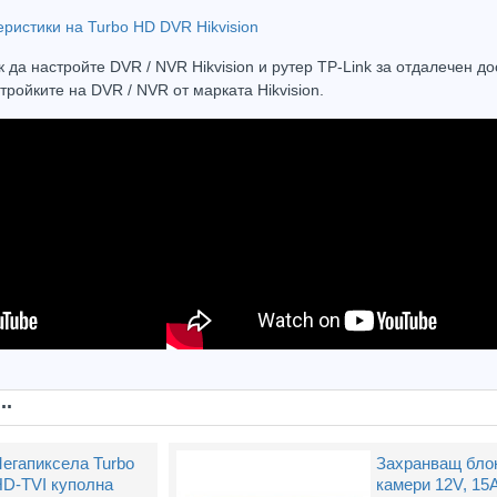
к да настройте DVR / NVR Hikvision и рутер TP-Link за отдалечен 
ройките на DVR / NVR от марката Hikvision.
..
Мегапиксела Turbo
Захранващ блок
D-TVI куполна
камери 12V, 15