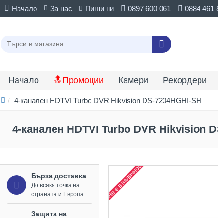
Начало
За нас
Пиши ни
0897 600 061
0884 461 
Начало
🔝Промоции
Камери
Рекордери
4-канален HDTVI Turbo DVR Hikvision DS-7204HGHI-SH
4-канален HDTVI Turbo DVR Hikvision 
Не е в наличност
Бърза доставка
До всяка точка на
страната и Европа
Защита на