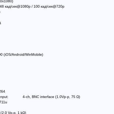
20x1080)
 48 кад/сек@1080p / 100 кад/сек@720p
)
д
Захранващ конектор за охранителни камери
FTP кабел Cat5 за пренос на видеосигнал и захранване по усукана двойка
0.61
(1.20лв.)
€0.58
(1.14лв.)
€0.67
Купи
Купи
 (iOS/Android/WinMobile)
264
 Input: 4-ch, BNC interface (1.0Vp-p, 75 Ω)
711u
 (2.0 Vp-p, 1 kΩ)