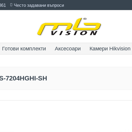
861
Често задавани въпроси
Готови комплекти
Аксесоари
Камери Hikvision
DS-7204HGHI-SH