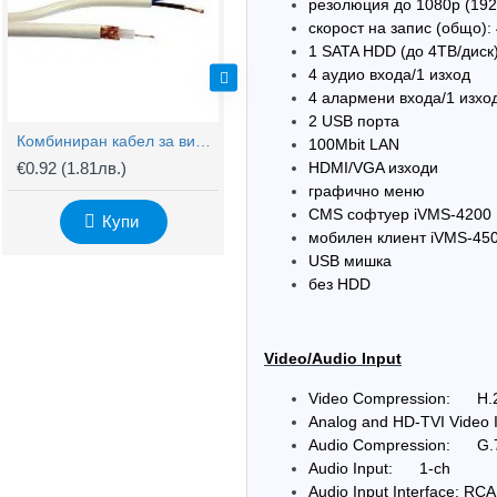
резолюция до 1080p (19
скорост на запис (общо):
1 SATA HDD (до 4ТВ/диск
4 аудио входа/1 изход
4 алармени входа/1 изхо
2 USB порта
Комбиниран кабел за видеонаблюдение RG59 + 2x0,75mm
BNC Kонектор с Винт
100Mbit LAN
€0.92
(1.81лв.)
€0.61
(1.20лв.)
€
HDMI/VGA изходи
графично меню
CMS софтуер iVMS-4200
Купи
Купи
мобилен клиент iVMS-4500
USB мишка
без HDD
Video/Audio Input
Video Compression: H.
Analog and HD-TVI Video
Audio Compression: G.
Audio Input: 1-ch
Audio Input Interface: RCA