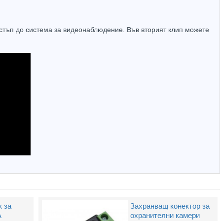
достъп до система за видеонаблюдение. Във вторият клип можете
 за
Захранващ конектор за
A
охранителни камери