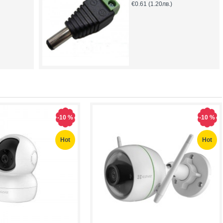
€0.61
(1.20лв.)
-10 %
-10 %
Hot
Hot