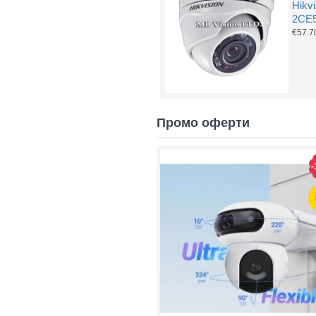
Hikv
2CE
€57.7
Промо оферти
-