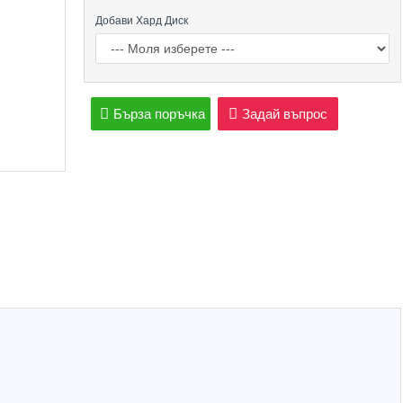
Добави Хард Диск
Бърза поръчка
Задай въпрос
Hot
Hot