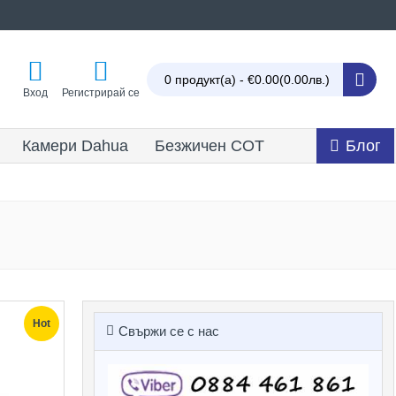
0 продукт(а) - €0.00
(0.00лв.)
Вход
Регистрирай се
Камери Dahua
Безжичен СОТ
Блог
Hot
Свържи се с нас