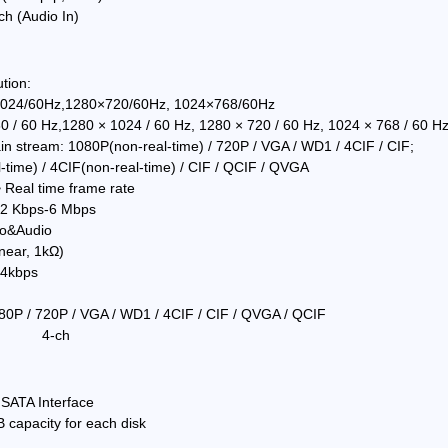
(Audio In)
tion:
024/60Hz,1280×720/60Hz, 1024×768/60Hz
/ 60 Hz,1280 × 1024 / 60 Hz, 1280 × 720 / 60 Hz, 1024 × 768 / 60 H
n stream: 1080P(non-real-time) / 720P / VGA / WD1 / 4CIF / CIF;
time) / 4CIF(non-real-time) / CIF / QCIF / QVGA
Real time frame rate
Kbps-6 Mbps
eo&Audio
near, 1kΩ)
4kbps
0P / 720P / VGA / WD1 / 4CIF / CIF / QVGA / QCIF
ck: 4-ch
TA Interface
pacity for each disk