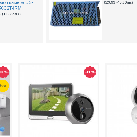
ision камера DS-
€23.93
(46.80лв.)
56C2T-IRM
0
(112.86лв.)
10 %
-11 %
Hot