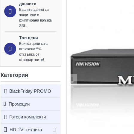
данните
Вашите данни са
защитени с
криптирана връзка
SSL.
Топ цени
Всички цени са с
включена 5%
отстъпка от
стандартните!
Категории
BlackFriday PROMO
Промоции
Готови комплекти
HD-TVI техника