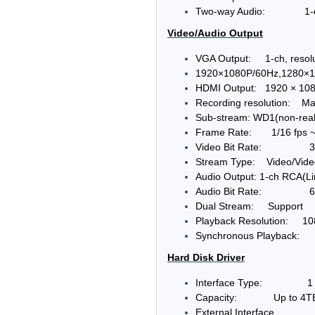
Two-way Audio: 1-ch 
Video/Audio Output
VGA Output: 1-ch, resolu
1920×1080P/60Hz,1280×1
HDMI Output: 1920 × 1080 
Recording resolution: Mai
Sub-stream: WD1(non-real-
Frame Rate: 1/16 fps ~ 
Video Bit Rate: 32 
Stream Type: Video/Vid
Audio Output: 1-ch RCA(Li
Audio Bit Rate: 6
Dual Stream: Support
Playback Resolution: 108
Synchronous Playba
Hard Disk Driver
Interface Type: 1 SA
Capacity: Up to 4TB ca
External Interface