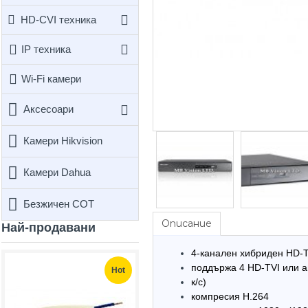
HD-CVI техника
IP техника
Wi-Fi камери
Аксесоари
Камери Hikvision
Камери Dahua
Безжичен СОТ
Описание
Най-продавани
4-канален хибриден HD-
поддържа 4 HD-TVI или а
Hot
Hot
к/с)
компресия H.264