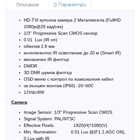
Описание
Параметри
HD-TVI куполна камера 2 Мегапиксела (FullHD
1080p@25 кад/сек)
1/3'' Progressive Scan CMOS сензор
0.01 Lux (IR on)
обектив 2.8 мм
интелигентно IR осветление до 20 м (Smart IR)
механичен IR филтър
DWDR
3D DNR шумов филтър
OSD меню с контрол по коаксиалния кабел
за външен монтаж (IP66) -20~60C
12Vdc/4W
Camera
Image Sensor: 1/3" Progressive Scan CMOS
Signal System: PAL/NTSC
Effective Pixels: 1920(H)*1080(V)
Min. Illumination: 0.01 Lux @(F1.2,AGC ON),
0 Lux with IR