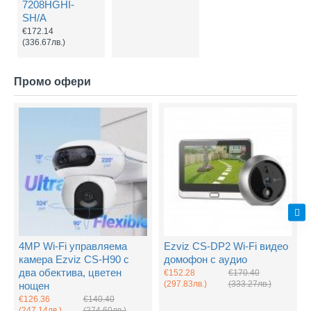
7208HGHI-
SH/A
€172.14
(336.67лв.)
Промо офери
4MP Wi-Fi управляема
Ezviz CS-DP2 Wi-Fi видео
камера Ezviz CS-H90 с
домофон с аудио
два обектива, цветен
€152.28
€170.40
(297.83лв.)
(333.27лв.)
нощен
€126.36
€140.40
(247.14лв.)
(274.60лв.)