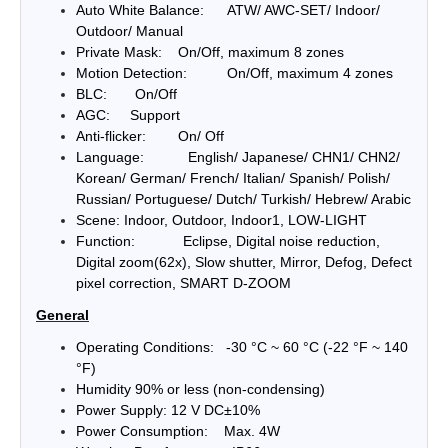
Auto White Balance: ATW/ AWC-SET/ Indoor/
Outdoor/ Manual
Private Mask: On/Off, maximum 8 zones
Motion Detection: On/Off, maximum 4 zones
BLC: On/Off
AGC: Support
Anti-flicker: On/ Off
Language: English/ Japanese/ CHN1/ CHN2/
Korean/ German/ French/ Italian/ Spanish/ Polish/
Russian/ Portuguese/ Dutch/ Turkish/ Hebrew/ Arabic
Scene: Indoor, Outdoor, Indoor1, LOW-LIGHT
Function: Eclipse, Digital noise reduction,
Digital zoom(62x), Slow shutter, Mirror, Defog, Defect
pixel correction, SMART D-ZOOM
General
Operating Conditions: -30 °C ~ 60 °C (-22 °F ~ 140
°F)
Humidity 90% or less (non-condensing)
Power Supply: 12 V DC±10%
Power Consumption: Max. 4W