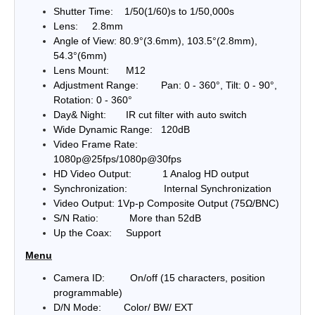
Shutter Time: 1/50(1/60)s to 1/50,000s
Lens: 2.8mm
Angle of View: 80.9°(3.6mm), 103.5°(2.8mm),
54.3°(6mm)
Lens Mount: M12
Adjustment Range: Pan: 0 - 360°, Tilt: 0 - 90°,
Rotation: 0 - 360°
Day& Night: IR cut filter with auto switch
Wide Dynamic Range: 120dB
Video Frame Rate:
1080p@25fps/1080p@30fps
HD Video Output: 1 Analog HD output
Synchronization: Internal Synchronization
Video Output: 1Vp-p Composite Output (75Ω/BNC)
S/N Ratio: More than 52dB
Up the Coax: Support
Menu
Camera ID: On/off (15 characters, position
programmable)
D/N Mode: Color/ BW/ EXT