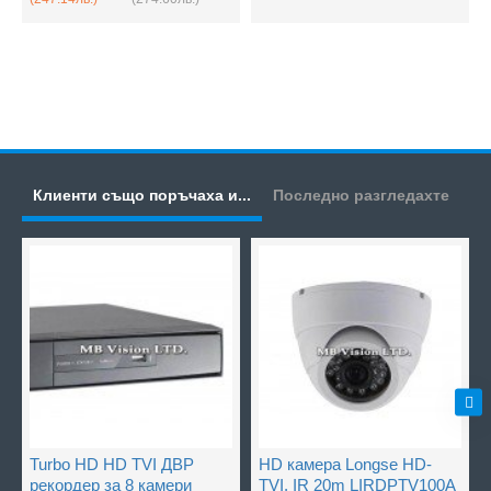
Клиенти също поръчаха и...
Последно разгледахте
Turbo HD HD TVI ДВР
HD камера Longse HD-
рекордер за 8 камери
TVI, IR 20m LIRDPTV100A