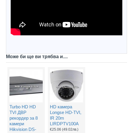
Може би ще ви трябва и....
Turbo HD HD
HD камера
TVI ДВР
Longse HD-TVI,
рекордер за 8
IR 20m
камери
LIRDPTV100A
Hikvision DS-
€25.06
(49.02лв.)