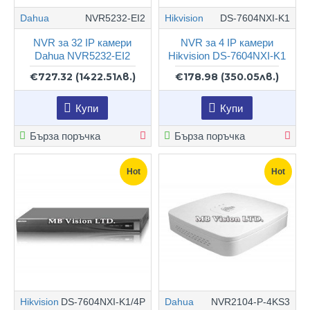
Dahua
NVR5232-EI2
Hikvision
DS-7604NXI-K1
NVR за 32 IP камери
NVR за 4 IP камери
Dahua NVR5232-EI2
Hikvision DS-7604NXI-K1
€727.32
(1422.51лв.)
€178.98
(350.05лв.)
Купи
Купи
Бърза поръчка
Бърза поръчка
Hot
Hot
Hikvision
DS-7604NXI-K1/4P
Dahua
NVR2104-P-4KS3