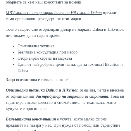
обърнете се към наш консултант за помощ.
MBVision.net е оторизиран дилър на Hikvision и Dahua
предлага
само оригинални рекордери от тези марки.
Точно защото сме оторизиран дилър на марката Dahua и Hikvision
ние можем да ви гарантираме:
Оригинална техника
Безплатна консултация при избор
Оторизиран сервиз на марката
Една от най-добрите цени на пазара за техника Hikvision и
Dahua
Защо всичко това е толкова важно?
Оригинална техника Dahua
и Hikvision
означава, че тя е внесена
от официалният
дистрибутор на марката за страната
. Това ви
гарантира високо качество и спокойствие, че техниката, която
купувате е оригинална
Безплатната консултация
е услуга, която малко фирми
предлагат на пазара у нас. При нужда от помощ или съдействие