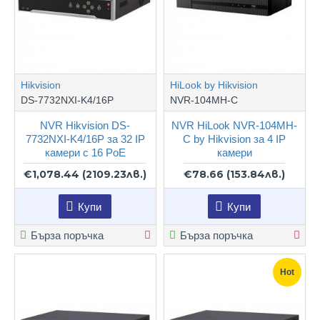
Hikvision
HiLook by Hikvision
DS-7732NXI-K4/16P
NVR-104MH-C
NVR Hikvision DS-
NVR HiLook NVR-104MH-
7732NXI-K4/16P за 32 IP
C by Hikvision за 4 IP
камери с 16 PoE
камери
€1,078.44
(2109.23лв.)
€78.66
(153.84лв.)
Купи
Купи
Бърза поръчка
Бърза поръчка
Hot