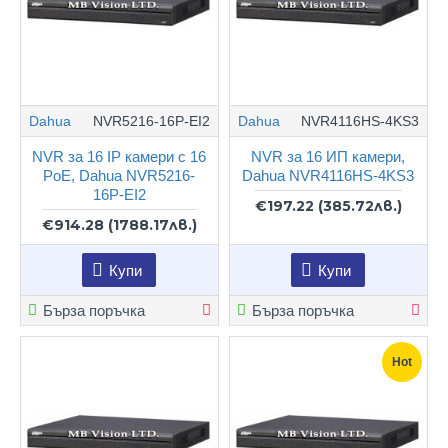
Dahua
NVR5216-16P-EI2
Dahua
NVR4116HS-4KS3
NVR за 16 IP камери с 16
NVR за 16 ИП камери,
PoE, Dahua NVR5216-
Dahua NVR4116HS-4KS3
16P-EI2
€197.22
(385.72лв.)
€914.28
(1788.17лв.)
Купи
Купи
Бърза поръчка
Бърза поръчка
Hot