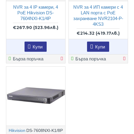
NVR за 4 IP камери, 4
NVR за 4 ИП камери с 4
PoE Hikvision DS-
LAN порта с PoE
7604NXI-K1/4P
захранване NVR2104-P-
4KS3
€267.90
(523.96лв.)
€214.32
(419.17лв.)
Купи
Купи
Бърза поръчка
Бърза поръчка
Hikvision
DS-7608NXI-K1/8P