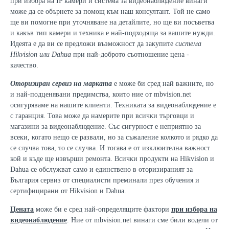
при избора на IP камери и система за видеонаблюдение винаги
може да се обърнете за помощ към наш консултант. Той не само
ще ви помогне при уточняване на детайлите, но ще ви посъветва
и какъв тип камери и техника е най-подходяща за вашите нужди.
Идеята е да ви се предложи възможност да закупите
система
Hikvision или Dahua
при най-доброто съотношение цена -
качество.
Оторизиран сервиз на марката
е може би сред най важните, но
и най-подценявани предимства, които ние от mbvision.net
осигуряваме на нашите клиенти. Техниката за видеонаблюдение е
с гаранция. Това може да намерите при всички търговци и
магазини за видеонаблюдение. Със сигурност е неприятно за
всеки, когато нещо се развали, но за съжаление колкото и рядко да
се случва това, то се случва. И тогава е от изклюителна важност
кой и къде ще извърши ремонта. Всички продукти на Hikvision и
Dahua се обслужват само и единствено в оторизираният за
България сервиз от специалисти преминали през обучения и
сертифицирани от Hikvision и Dahua.
Цената
може би е сред най-определящите фактори
при избора на
видеонаблюдение
. Ние от mbvision.net винаги сме били водели от