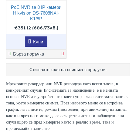
PoE NVR за 8 IP камери
Hikvision DS-7608NXI-
K1/8P
€351.12
(686.73лв.)
Купи
Бърза поръчка
Стигнахте края на списъка с продукти.
Мрежовият рекордер или NVR рекордера като всеки такъв, в
конкретният случай IP системата за наблюдение, е в нейната
основа. NVR-а е устройството, което управлява системата, записва
това, което камерите снимат. През неговото меню се настройва
график на записите, режим (постоянен, при движение) на запис,
както и чрез него може да се осъществи дотъп и наблюдение на
случващото се пред камерите както в реално време, така и
преглеждайки записите.