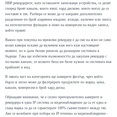
НВР рекордерите, като останалите записващи устройства, се делят
според броят канали, които имат, хард дискове, които могат да се
поставят в тях. Разбира се може да се направи допълнително
разделение по брой алармени входове, изходи, наличие или липса
на интелигентни функции и ниво на компресия на видео записа,
който правят.
Важно при покупка на мрежови рекордер е да сме на ясно не само
колко камери искаме да включим към него към настоящият
момент, но и дали бихме решили да разширим системата в
бъдеще. Така ще избегнем възможността да закупим рекордер с
по-малко канали, от колкото биха ни били нужни за системата във
крайният и вид.
В лявата част на категорията ще намерите филтър, чрез който
бързо и лесно може да филтрирате продуктите по марка, цена,
канали, компресия и брой хард диска.
Обръщаме внимание, че е силно препоръчително камерите и
рекордера в една IP система за видеонаблюдение да са от една и
съща марка за да си гарантирате 100% съвместимост между тях.
Ако се колебаете при избора на IP техника за видеонаблюдение -