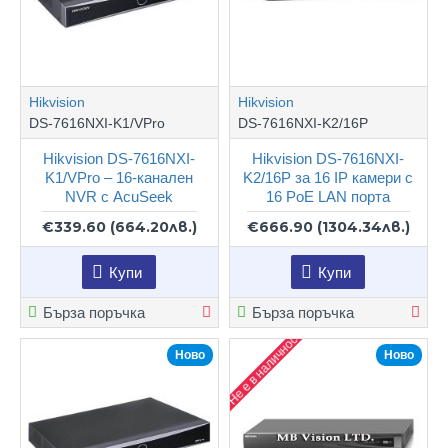
Hikvision
Hikvision
DS-7616NXI-K1/VPro
DS-7616NXI-K2/16P
Hikvision DS-7616NXI-
Hikvision DS-7616NXI-
K1/VPro – 16-канален
K2/16P за 16 IP камери с
NVR с AcuSeek
16 PoE LAN порта
€339.60
(664.20лв.)
€666.90
(1304.34лв.)
Купи
Купи
Бърза поръчка
Бърза поръчка
Не е в наличност
Ново
Ново