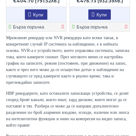
€404.70
(791.52лв.)
€476.73
(932.39лв.)
Купи
Купи
Бърза поръчка
Бърза поръчка
Мрежовият рекордер или NVR рекордера като всеки такъв, в
конкретният случай IP системата за наблюдение, е в нейната
основа. NVR-а е устройството, което управлява системата, записва
това, което камерите снимат. През неговото меню се настройва
график на записите, режим (постоянен, при движение) на запис,
както и чрез него може да се осъществи дотъп и наблюдение на
случващото се пред камерите както в реално време, така и
преглеждайки записите.
НВР рекордерите, като останалите записващи устройства, се делят
според броят канали, които имат, хард дискове, които могат да се
поставят в тях. Разбира се може да се направи допълнително
разделение по брой алармени входове, изходи, наличие или липса
на интелигентни функции и ниво на компресия на видео записа,
който правят.