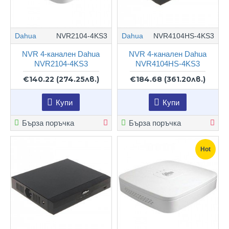
Dahua
NVR2104-4KS3
Dahua
NVR4104HS-4KS3
NVR 4-канален Dahua
NVR 4-канален Dahua
NVR2104-4KS3
NVR4104HS-4KS3
€140.22
(274.25лв.)
€184.68
(361.20лв.)
Купи
Купи
Бърза поръчка
Бърза поръчка
Hot