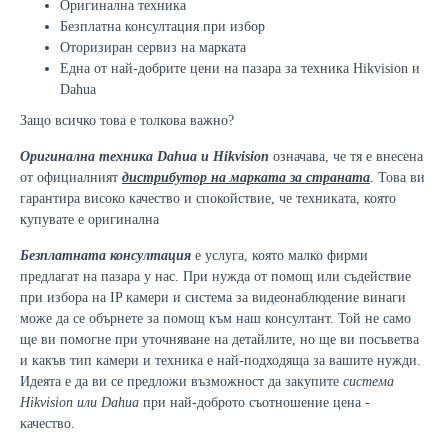
Оригинална техника
Безплатна консултация при избор
Оторизиран сервиз на марката
Една от най-добрите цени на пазара за техника Hikvision и
Dahua
Защо всичко това е толкова важно?
Оригинална техника Dahua
и Hikvision
означава, че тя е внесена
от официалният
дистрибутор на марката за страната
. Това ви
гарантира високо качество и спокойствие, че техниката, която
купувате е оригинална
Безплатната консултация
е услуга, която малко фирми
предлагат на пазара у нас. При нужда от помощ или съдействие
при избора на IP камери и система за видеонаблюдение винаги
може да се обърнете за помощ към наш консултант. Той не само
ще ви помогне при уточняване на детайлите, но ще ви посъветва
и какъв тип камери и техника е най-подходяща за вашите нужди.
Идеята е да ви се предложи възможност да закупите
система
Hikvision или Dahua
при най-доброто съотношение цена -
качество.