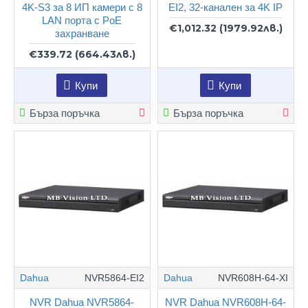
4K-S3 за 8 ИП камери с 8
EI2, 32-канален за 4K IP
LAN порта с PoE
€1,012.32
(1979.92лв.)
захранване
€339.72
(664.43лв.)
Купи
Купи
Бърза поръчка
Бърза поръчка
Dahua
NVR5864-EI2
Dahua
NVR608H-64-XI
NVR Dahua NVR5864-
NVR Dahua NVR608H-64-