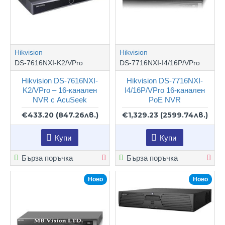
Hikvision
Hikvision
DS-7616NXI-K2/VPro
DS-7716NXI-I4/16P/VPro
Hikvision DS-7616NXI-
Hikvision DS-7716NXI-
K2/VPro – 16-канален
I4/16P/VPro 16-канален
NVR с AcuSeek
PoE NVR
€433.20
(847.26лв.)
€1,329.23
(2599.74лв.)
Купи
Купи
Бърза поръчка
Бърза поръчка
Ново
Ново