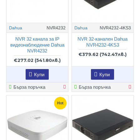
Dahua
NVR4232
Dahua
NVR4232-4KS3
NVR 32 канала за IP
NVR 32-канален Dahua
видеонаблюдение Dahua
NVR4232-4KS3
NVR4232
€379.62
(742.47лв.)
€277.02
(541.80лв.)
Купи
Купи
Бърза поръчка
Бърза поръчка
Hot