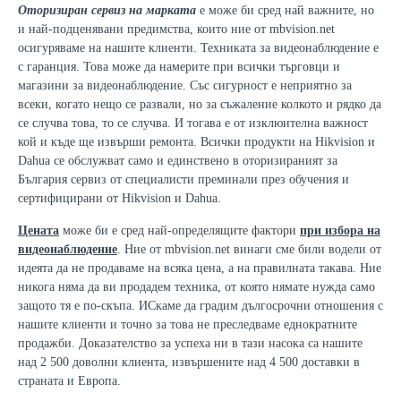
Оторизиран сервиз на марката
е може би сред най важните, но
и най-подценявани предимства, които ние от mbvision.net
осигуряваме на нашите клиенти. Техниката за видеонаблюдение е
с гаранция. Това може да намерите при всички търговци и
магазини за видеонаблюдение. Със сигурност е неприятно за
всеки, когато нещо се развали, но за съжаление колкото и рядко да
се случва това, то се случва. И тогава е от изклюителна важност
кой и къде ще извърши ремонта. Всички продукти на Hikvision и
Dahua се обслужват само и единствено в оторизираният за
България сервиз от специалисти преминали през обучения и
сертифицирани от Hikvision и Dahua.
Цената
може би е сред най-определящите фактори
при избора на
видеонаблюдение
. Ние от mbvision.net винаги сме били водели от
идеята да не продаваме на всяка цена, а на правилната такава. Ние
никога няма да ви продадем техника, от която нямате нужда само
защото тя е по-скъпа. ИСкаме да градим дългосрочни отношения с
нашите клиенти и точно за това не преследваме еднократните
продажби. Доказателство за успеха ни в тази насока са нашите
над 2 500 доволни клиента, извършените над 4 500 доставки в
страната и Европа.