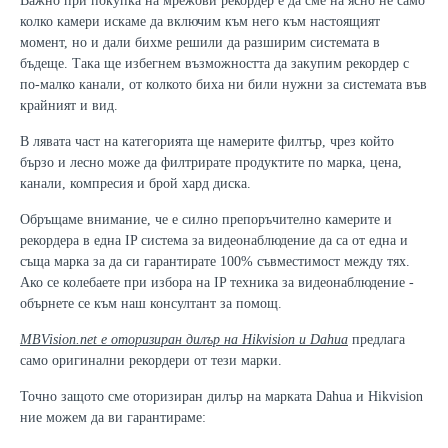
Важно при покупка на мрежови рекордер е да сме на ясно не само
колко камери искаме да включим към него към настоящият
момент, но и дали бихме решили да разширим системата в
бъдеще. Така ще избегнем възможността да закупим рекордер с
по-малко канали, от колкото биха ни били нужни за системата във
крайният и вид.
В лявата част на категорията ще намерите филтър, чрез който
бързо и лесно може да филтрирате продуктите по марка, цена,
канали, компресия и брой хард диска.
Обръщаме внимание, че е силно препоръчително камерите и
рекордера в една IP система за видеонаблюдение да са от една и
съща марка за да си гарантирате 100% съвместимост между тях.
Ако се колебаете при избора на IP техника за видеонаблюдение -
обърнете се към наш консултант за помощ.
MBVision.net е оторизиран дилър на Hikvision и Dahua
предлага
само оригинални рекордери от тези марки.
Точно защото сме оторизиран дилър на марката Dahua и Hikvision
ние можем да ви гарантираме: