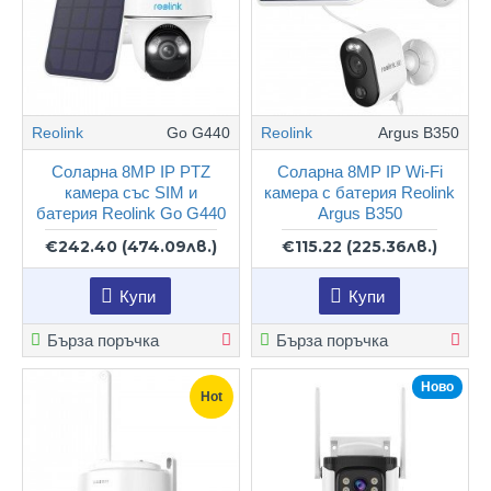
Reolink
Go G440
Reolink
Argus B350
Соларна 8MP IP PTZ
Соларна 8MP IP Wi-Fi
камера със SIM и
камера с батерия Reolink
батерия Reolink Go G440
Argus B350
€242.40
(474.09лв.)
€115.22
(225.36лв.)
Купи
Купи
Бърза поръчка
Бърза поръчка
Ново
Hot