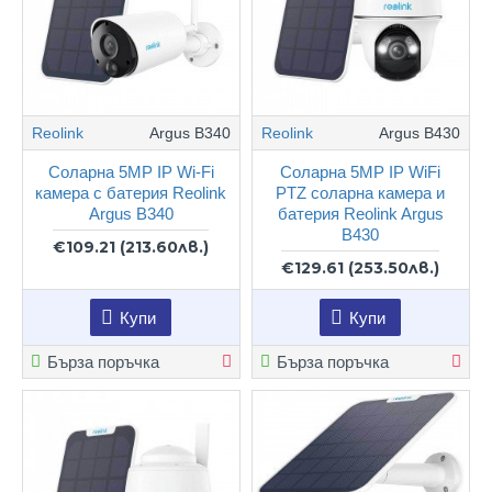
Reolink
Argus B340
Reolink
Argus B430
Соларна 5MP IP Wi-Fi
Соларна 5MP IP WiFi
камера с батерия Reolink
PTZ соларна камера и
Argus B340
батерия Reolink Argus
B430
€109.21
(213.60лв.)
€129.61
(253.50лв.)
Купи
Купи
Бърза поръчка
Бърза поръчка