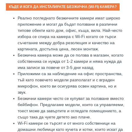
КЪДЕ И КОГА ДА ИНСТАЛИРАТЕ БЕЗЖИЧНА (
WI-FI)
КАМЕРА?
Реално погледнато безжичните камери имат широко
приложение и могат да бъдат ползвани в различни
типове обекти като дом, офис, къща, вила. Най-често
избора се спира на камера с
Wi-Fi
когато се търси
съчетание между добра резолюция и качество на
картината, достъпна цена, лесен монтаж.
Безжична камера може да се ползва в магазин, когато
собственика се нужда от 1-2 камери и няма нужда да
има записи за повече от 3-5 дни назад.
Приложими са за наблюдение на офис пространства,
тъй като повечето модели разполагат и с вграден
микрофон, което ви осигурява освен картина, но и
звук.
Безжични камери често се купуват за ползване вместо
бейбифон. Предлагаме модели, които са управляеми,
тоест може да завъртите и огледате помещението, а
също така да чуете детето ако плаче.
Wi-Fi
камери се търсят и от много собственици на
домашни любимци като кучета и котки, които искат да