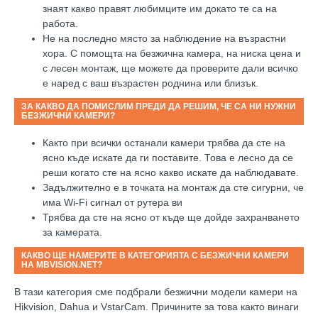
знаят какво правят любимците им докато те са на
работа.
Не на последно място за наблюдение на възрастни
хора. С помощта на безжична камера, на ниска цена и
с лесен монтаж, ще можете да проверите дали всичко
е наред с ваш възрастен роднина или близък.
ЗА КАКВО ДА ПОМИСЛИМ ПРЕДИ ДА РЕШИМ, ЧЕ СА НИ НУЖНИ
БЕЗЖИЧНИ КАМЕРИ?
Както при всички останали камери трябва да сте на
ясно къде искате да ги поставите. Това е лесно да се
реши когато сте на ясно какво искате да наблюдавате.
Задължително е в точката на монтаж да сте сигурни, че
има
Wi-Fi
сигнал от рутера ви
Трябва да сте на ясно от къде ще дойде захранването
за камерата.
КАКВО ЩЕ НАМЕРИТЕ В КАТЕГОРИЯТА С БЕЗЖИЧНИ КАМЕРИ
НА MBVISION.NET?
В тази категория сме подбрали безжични модели камери на
Hikvision, Dahua и VstarCam. Причините за това както винаги