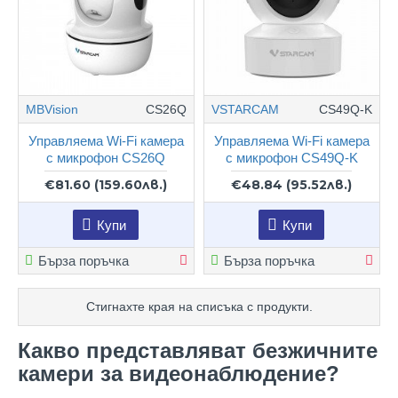
MBVision
CS26Q
VSTARCAM
CS49Q-K
Управляема Wi-Fi камера
Управляема Wi-Fi камера
с микрофон CS26Q
с микрофон CS49Q-K
€81.60
(159.60лв.)
€48.84
(95.52лв.)
Купи
Купи
Бърза поръчка
Бърза поръчка
Стигнахте края на списъка с продукти.
Какво представляват безжичните
камери за видеонаблюдение?