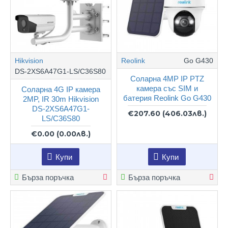
Hikvision
Reolink
Go G430
DS-2XS6A47G1-LS/C36S80
Соларна 4MP IP PTZ
камера със SIM и
Соларна 4G IP камера
батерия Reolink Go G430
2MP, IR 30m Hikvision
DS-2XS6A47G1-
€207.60
(406.03лв.)
LS/C36S80
€0.00
(0.00лв.)
Купи
Купи
Бърза поръчка
Бърза поръчка