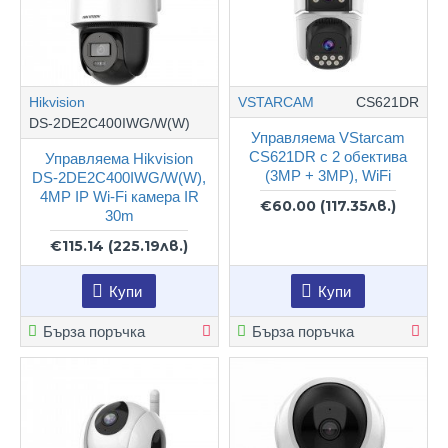
Hikvision
VSTARCAM
CS621DR
DS-2DE2C400IWG/W(W)
Управляема VStarcam
CS621DR с 2 обектива
Управляема Hikvision
(3MP + 3MP), WiFi
DS-2DE2C400IWG/W(W),
4MP IP Wi-Fi камера IR
€60.00
(117.35лв.)
30m
€115.14
(225.19лв.)
Купи
Купи
Бърза поръчка
Бърза поръчка