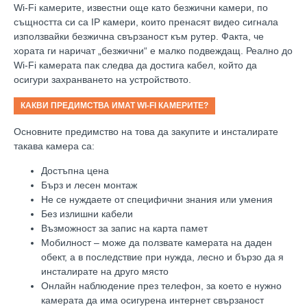
Wi-Fi
камерите, известни още като безжични камери, по
същността си са
IP
камери, които пренасят видео сигнала
използвайки безжична свързаност към рутер. Факта, че
хората ги наричат „безжични“ е малко подвеждащ. Реално до
Wi-Fi
камерата пак следва да достига кабел, който да
осигури захранването на устройството.
КАКВИ ПРЕДИМСТВА ИМАТ
WI-FI
КАМЕРИТЕ?
Основните предимство на това да закупите и инсталирате
такава камера са:
Достъпна цена
Бърз и лесен монтаж
Не се нуждаете от специфични знания или умения
Без излишни кабели
Възможност за запис на карта памет
Мобилност – може да ползвате камерата на даден
обект, а в последствие при нужда, лесно и бързо да я
инсталирате на друго място
Онлайн наблюдение през телефон, за което е нужно
камерата да има осигурена интернет свързаност