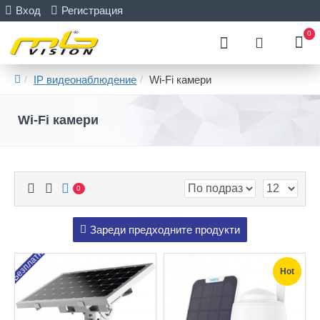
Вход
Регистрация
0
IP видеонаблюдение
Wi-Fi камери
Wi-Fi камери
0
Зареди предходните продукти
Безплатно
Hot