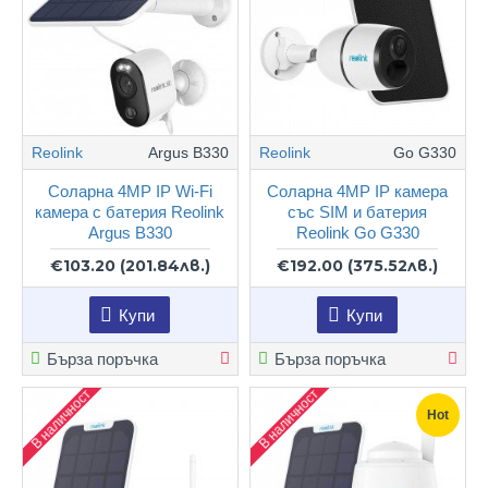
Reolink
Argus B330
Reolink
Go G330
Соларна 4MP IP Wi-Fi
Соларна 4MP IP камера
камера с батерия Reolink
със SIM и батерия
Argus B330
Reolink Go G330
€103.20
(201.84лв.)
€192.00
(375.52лв.)
Купи
Купи
Бърза поръчка
Бърза поръчка
В наличност
В наличност
Hot