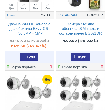
05
02
52
22
Дни
Часа
Мин
Сек
Ezviz
CS-H9c
VSTARCAM
BG621DR
Двойна Wi-Fi IP камера с
Камера със два
два обектива Ezviz CS-
обектива, SIM карта и
H9c 5MP + 5MP
соларен панел BG621DR
€140.40
(274.60лв.)
€90.00
(176.02лв.)
€126.36
(247.14лв.)
Купи
Купи
Бърза поръчка
Бърза поръчка
Hot