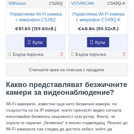
MBVision
CS26Q
VSTARCAM
CS49Q-K
Управляема Wi-Fi камера
Управляема Wi-Fi камера
с микрофон CS26Q
с микрофон CS49Q-K
€81.60
(159.60лв.)
€48.84
(95.52лв.)
Купи
Купи
Бърза поръчка
Бърза поръчка
Стигнахте края на списъка с продукти.
Какво представляват безжичните
камери за видеонаблюдение?
Wi-Fi
камерите, известни още като безжични камери, по
същността си са
IP
камери, които пренасят видео сигнала
използвайки безжична свързаност към рутер. Факта, че
хората ги наричат „безжични“ е малко подвеждащ. Реално до
Wi-Fi
камерата пак следва да достига кабел, който да