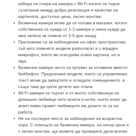
избора се спира на камера с
Wi-Fi
когато се търси
съчетание между добра резолюция и качество на
картината, достъпна цена, лесен монтаж.
Безжична камера може да се ползва в магазин, когато
собственика се нужда от 1-2 камери и няма нужда да
има записи за повече от 3-5 дни назад.
Приложими са за наблюдение на офис пространства,
тъй като повечето модели разполагат и с вграден
микрофон, което ви осигурява освен картина, но и
звук.
Безжични камери често се купуват за ползване вместо
бейбифон. Предлагаме модели, които са управляеми,
тоест може да завъртите и огледате помещението, а
също така да чуете детето ако плаче.
Wi-Fi
камери се търсят и от много собственици на
домашни любимци като кучета и котки, които искат да
знаят какво правят любимците им докато те са на
работа.
Не на последно място за наблюдение на възрастни
хора. С помощта на безжична камера, на ниска цена и
с лесен монтаж, ще можете да проверите дали всичко