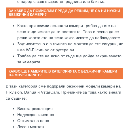
е наред с ваш възрастен роднина или близък.
ЗА КАКВО ДА ПОМИСЛИМ ПРЕДИ ДА РЕШИМ, ЧЕ СА НИ НУЖНИ
БЕЗЖИЧНИ КАМЕРИ?
Както при всички останали камери трябва да сте на
ясно къде искате да ги поставите. Това е лесно да се
реши когато сте на ясно какво искате да наблюдавате.
Задължително е в точката на монтаж да сте сигурни, че
има
Wi-Fi
сигнал от рутера ви
Трябва да сте на ясно от къде ще дойде захранването
за камерата.
КАКВО ЩЕ НАМЕРИТЕ В КАТЕГОРИЯТА С БЕЗЖИЧНИ КАМЕРИ
НА MBVISION.NET?
В тази категория сме подбрали безжични модели камери на
Hikvision, Dahua и VstarCam. Причините за това както винаги
са същите:
Висока резолюция
Надеждно качество
Оптимална цена
Лесен монтаж