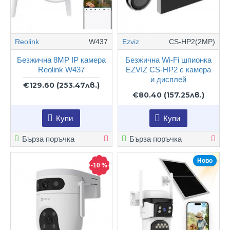
Reolink
W437
Ezviz
CS-HP2(2MP)
Безжична 8MP IP камера
Безжична Wi-Fi шпионка
Reolink W437
EZVIZ CS-HP2 с камера
и дисплей
€129.60
(253.47лв.)
€80.40
(157.25лв.)
Купи
Купи
Бърза поръчка
Бърза поръчка
Ново
-10 %