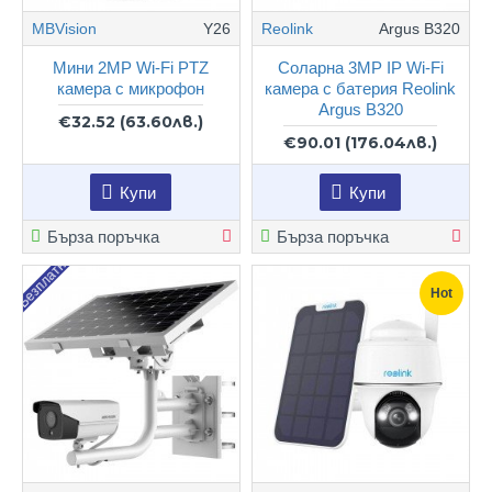
MBVision
Y26
Reolink
Argus B320
Мини 2MP Wi-Fi PTZ
Соларна 3MP IP Wi-Fi
камера с микрофон
камера с батерия Reolink
Argus B320
€32.52
(63.60лв.)
€90.01
(176.04лв.)
Купи
Купи
Бърза поръчка
Бърза поръчка
Безплатно
Hot