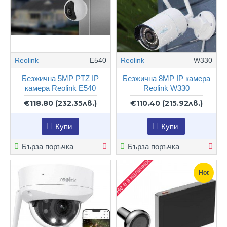
Reolink
E540
Reolink
W330
Безжична 5MP PTZ IP
Безжична 8MP IP камера
камера Reolink E540
Reolink W330
€118.80
(232.35лв.)
€110.40
(215.92лв.)
Купи
Купи
Бърза поръчка
Бърза поръчка
Не е в наличност
Hot