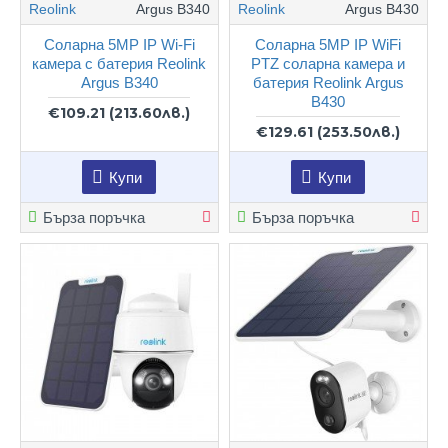
Reolink
Argus B340
Reolink
Argus B430
Соларна 5MP IP Wi-Fi
Соларна 5MP IP WiFi
камера с батерия Reolink
PTZ соларна камера и
Argus B340
батерия Reolink Argus
B430
€109.21
(213.60лв.)
€129.61
(253.50лв.)
Купи
Купи
Бърза поръчка
Бърза поръчка