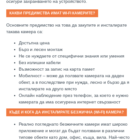
осигури захранването на устройството.
КАКВИ ПРЕДИМСТВА ИМАТ
WI-FI
КАМЕРИТЕ?
Основните предимство на това да закупите и инсталирате
такава камера са:
Достъпна цена
Бърз и лесен монтаж
Не се нуждаете от специфични знания или умения
Без излишни кабели
Възможност за запис на карта памет
Мобилност – може да ползвате камерата на даден
обект, а в последствие при нужда, лесно и бързо да я
инсталирате на друго място
Онлайн наблюдение през телефон, за което е нужно
камерата да има осигурена интернет свързаност
КЪДЕ И КОГА ДА ИНСТАЛИРАТЕ БЕЗЖИЧНА (
WI-FI)
КАМЕРА?
Реално погледнато безжичните камери имат широко
приложение и могат да бъдат ползвани в различни
типове обекти като дом, офис, къща, вила. Най-често