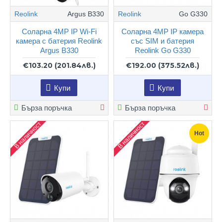
Reolink
Argus B330
Reolink
Go G330
Соларна 4MP IP Wi-Fi
Соларна 4MP IP камера
камера с батерия Reolink
със SIM и батерия
Argus B330
Reolink Go G330
€103.20
(201.84лв.)
€192.00
(375.52лв.)
Купи
Купи
Бърза поръчка
Бърза поръчка
В наличност
В наличност
Hot