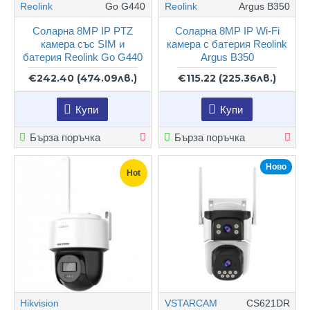
Reolink
Go G440
Reolink
Argus B350
Соларна 8MP IP PTZ
Соларна 8MP IP Wi-Fi
камера със SIM и
камера с батерия Reolink
батерия Reolink Go G440
Argus B350
€242.40
(474.09лв.)
€115.22
(225.36лв.)
Купи
Купи
Бърза поръчка
Бърза поръчка
Ново
Hot
Hikvision
VSTARCAM
CS621DR