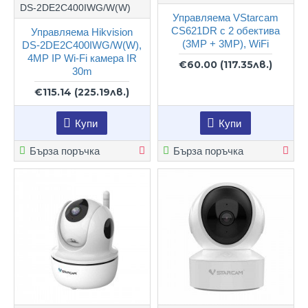
DS-2DE2C400IWG/W(W)
Управляема VStarcam
CS621DR с 2 обектива
Управляема Hikvision
(3MP + 3MP), WiFi
DS-2DE2C400IWG/W(W),
4MP IP Wi-Fi камера IR
€60.00
(117.35лв.)
30m
€115.14
(225.19лв.)
Купи
Купи
Бърза поръчка
Бърза поръчка