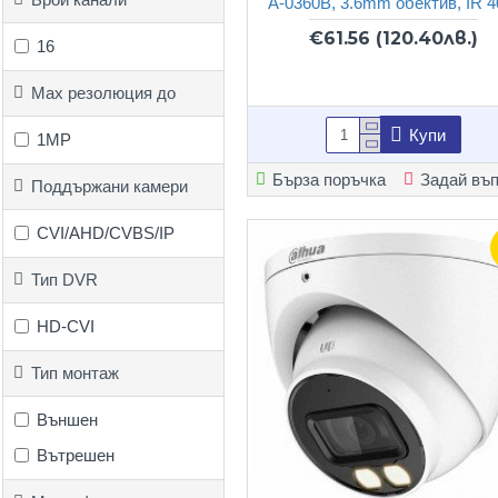
A-0360B, 3.6mm обектив, IR 
€61.56
(120.40лв.)
16
Max резолюция до
Купи
1MP
Бърза поръчка
Задай въ
Поддържани камери
CVI/AHD/CVBS/IP
Тип DVR
HD-CVI
Тип монтаж
Външен
Вътрешен