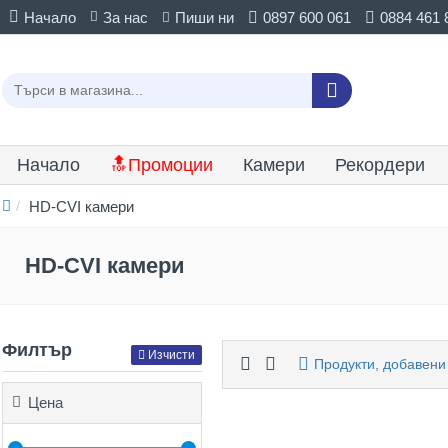
Начало
За нас
Пиши ни
0897 600 061
0884 461 
Начало
🔝Промоции
Камери
Рекордери
HD-CVI камери
HD-CVI камери
Филтър
Изчисти
Продукти, добавени
Цена