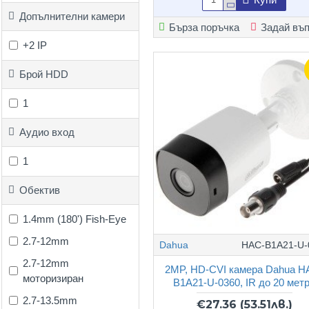
80m
Допълнителни камери
Бърза поръчка
Задай въ
100m
+2 IP
150m
Брой HDD
1
Аудио вход
1
Обектив
1.4mm (180') Fish-Eye
2.7-12mm
Dahua
HAC-B1A21-U-
2.7-12mm
2MP, HD-CVI камера Dahua H
моторизиран
B1A21-U-0360, IR до 20 мет
2.7-13.5mm
€27.36
(53.51лв.)