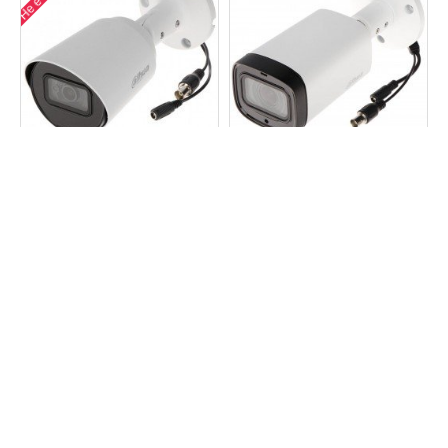
Dahua
Dahua
HAC-HFW1500T-А-0280
HAC-HFW1500TH-I8-0360B
5MP Dahua HAC-
5MP Dahua HAC-
HFW1500T-А-028080,
HFW1500TH-I8-0360B,
2.8mm обектив, IR 30m
3.6mm обектив, IR 80m
€44.46
(86.95лв.)
€83.22
(162.76лв.)
Купи
Купи
Бърза поръчка
Бърза поръчка
Ново
Hot