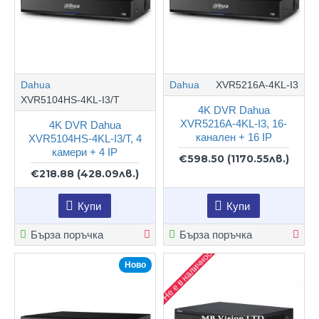
Dahua
Dahua
XVR5216A-4KL-I3
XVR5104HS-4KL-I3/T
4K DVR Dahua
XVR5216A-4KL-I3, 16-
4K DVR Dahua
канален + 16 IP
XVR5104HS-4KL-I3/T, 4
камери + 4 IP
€598.50
(1170.55лв.)
€218.88
(428.09лв.)
Купи
Купи
Бърза поръчка
Бърза поръчка
Не е в наличност
Ново