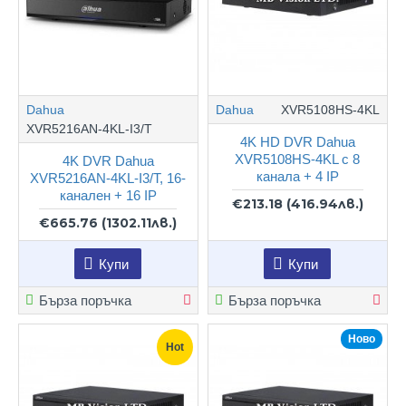
Dahua
Dahua
XVR5108HS-4KL
XVR5216AN-4KL-I3/T
4K HD DVR Dahua
XVR5108HS-4KL с 8
4K DVR Dahua
канала + 4 IP
XVR5216AN-4KL-I3/T, 16-
канален + 16 IP
€213.18
(416.94лв.)
€665.76
(1302.11лв.)
Купи
Купи
Бърза поръчка
Бърза поръчка
Ново
Hot