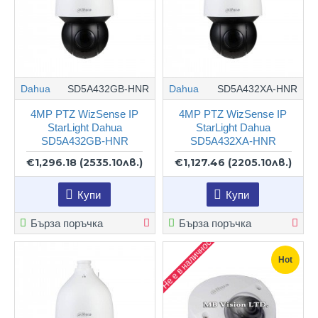
Dahua
SD5A432GB-HNR
Dahua
SD5A432XA-HNR
4MP PTZ WizSense IP
4MP PTZ WizSense IP
StarLight Dahua
StarLight Dahua
SD5A432GB-HNR
SD5A432XA-HNR
€1,296.18
(2535.10лв.)
€1,127.46
(2205.10лв.)
Купи
Купи
Бърза поръчка
Бърза поръчка
Не е в наличност
Hot