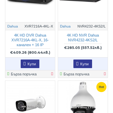
Dahua
XVR7216A-4KL-X
Dahua
NVR4232-4KS2/L
4K HD DVR Dahua
4K HD NVR Dahua
XVR7216A-4KL-X, 16-
NVR4232-4KS2/L
канален + 16 IP
€285.05
(557.52лв.)
€409.26
(800.44лв.)
Купи
Купи
Бърза поръчка
Бърза поръчка
Hot