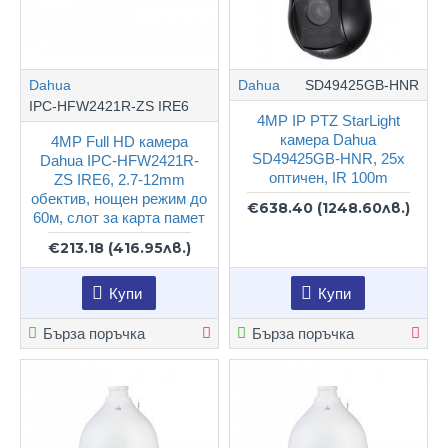
Dahua
Dahua
SD49425GB-HNR
IPC-HFW2421R-ZS IRE6
4MP IP PTZ StarLight
камера Dahua
4MP Full HD камера
SD49425GB-HNR, 25x
Dahua IPC-HFW2421R-
оптичен, IR 100m
ZS IRE6, 2.7-12mm
обектив, нощен режим до
€638.40
(1248.60лв.)
60м, слот за карта памет
€213.18
(416.95лв.)
Купи
Купи
Бърза поръчка
Бърза поръчка