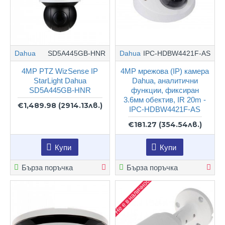
Dahua
SD5A445GB-HNR
Dahua
IPC-HDBW4421F-AS
4MP PTZ WizSense IP
4MP мрежова (IP) камера
StarLight Dahua
Dahua, аналитични
SD5A445GB-HNR
функции, фиксиран
3.6мм обектив, IR 20m -
€1,489.98
(2914.13лв.)
IPC-HDBW4421F-AS
€181.27
(354.54лв.)
Купи
Купи
Бърза поръчка
Бърза поръчка
Не е в наличност