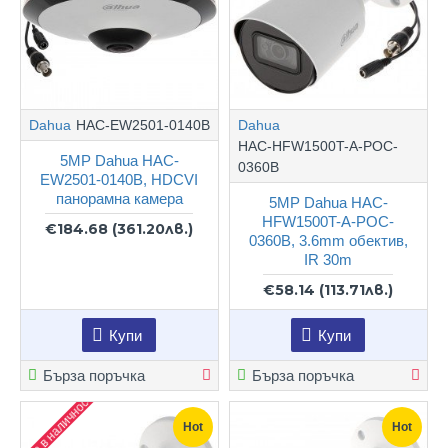
Dahua
HAC-EW2501-0140B
Dahua
HAC-HFW1500T-A-POC-
5MP Dahua HAC-
0360B
EW2501-0140B, HDCVI
панорамна камера
5MP Dahua HAC-
HFW1500T-A-POC-
€184.68
(361.20лв.)
0360B, 3.6mm обектив,
IR 30m
€58.14
(113.71лв.)
Купи
Купи
Бърза поръчка
Бърза поръчка
Не е в наличност
Hot
Hot