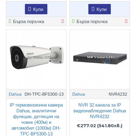
Купи
Купи
Бърза поръчка
Бърза поръчка
Dahua
DH-TPC-BF5300-13
Dahua
NVR4232
IP термовизионна камера
NVR 32 канала за IP
Dahua, аналитични
видеонаблюдение Dahua
функции, детекция на
NVR4232
човек (400м) и
€277.02
(541.80лв.)
автомобил (1000м) DH-
TPC-BF5300-13