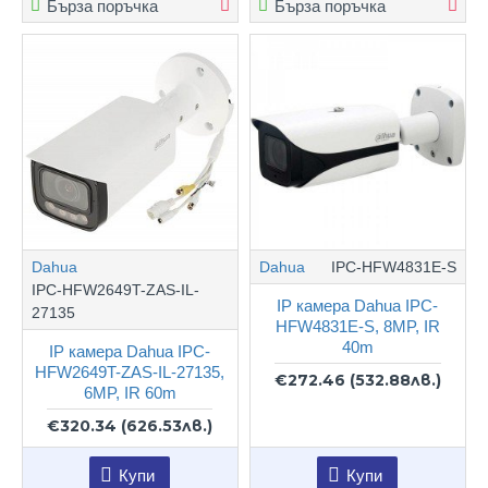
Бърза поръчка
Бърза поръчка
Dahua
Dahua
IPC-HFW4831E-S
IPC-HFW2649T-ZAS-IL-
IP камера Dahua IPC-
27135
HFW4831E-S, 8MP, IR
40m
IP камера Dahua IPC-
HFW2649T-ZAS-IL-27135,
€272.46
(532.88лв.)
6MP, IR 60m
€320.34
(626.53лв.)
Купи
Купи