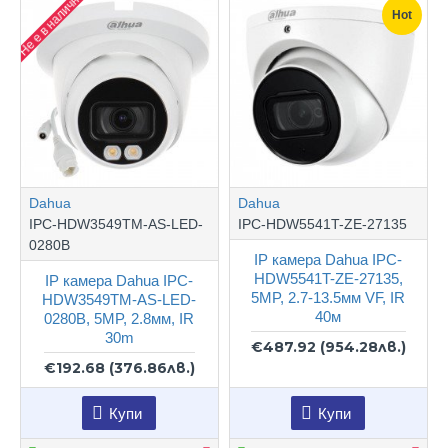
Не е в наличност
Hot
Dahua
Dahua
IPC-HDW3549TM-AS-LED-
IPC-HDW5541T-ZE-27135
0280B
IP камера Dahua IPC-
HDW5541T-ZE-27135,
IP камера Dahua IPC-
5MP, 2.7-13.5мм VF, IR
HDW3549TM-AS-LED-
40м
0280B, 5MP, 2.8мм, IR
30m
€487.92
(954.28лв.)
€192.68
(376.86лв.)
Купи
Купи