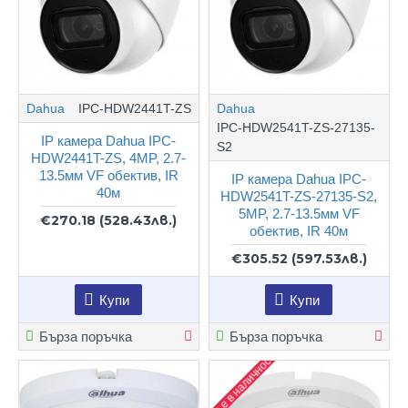
Dahua
IPC-HDW2441T-ZS
Dahua
IPC-HDW2541T-ZS-27135-
IP камера Dahua IPC-
S2
HDW2441T-ZS, 4MP, 2.7-
13.5мм VF обектив, IR
IP камера Dahua IPC-
40м
HDW2541T-ZS-27135-S2,
5MP, 2.7-13.5мм VF
€270.18
(528.43лв.)
обектив, IR 40м
€305.52
(597.53лв.)
Купи
Купи
Бърза поръчка
Бърза поръчка
Не е в наличност