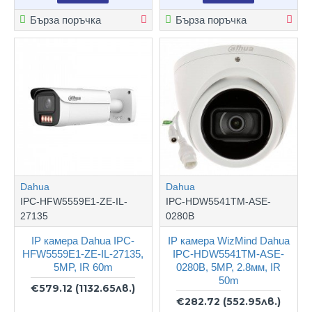
Бърза поръчка
Бърза поръчка
Dahua
Dahua
IPC-HFW5559E1-ZE-IL-
IPC-HDW5541TM-ASE-
27135
0280B
IP камера Dahua IPC-
IP камера WizMind Dahua
HFW5559E1-ZE-IL-27135,
IPC-HDW5541TM-ASE-
5MP, IR 60m
0280B, 5MP, 2.8мм, IR
50m
€579.12
(1132.65лв.)
€282.72
(552.95лв.)