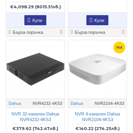
€4,098.29
(8015.51лв.)
Купи
Купи
Бърза поръчка
Бърза поръчка
Hot
Dahua
NVR4232-4KS3
Dahua
NVR2104-4KS3
NVR 32-канален Dahua
NVR 4-канален Dahua
NVR4232-4KS3
NVR2104-4KS3
€379.62
(742.47лв.)
€140.22
(274.25лв.)