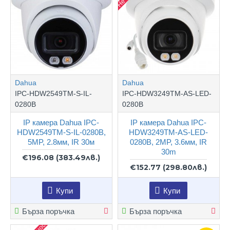
Dahua
Dahua
IPC-HDW2549TM-S-IL-
IPC-HDW3249TM-AS-LED-
0280B
0280B
IP камера Dahua IPC-
IP камера Dahua IPC-
HDW2549TM-S-IL-0280B,
HDW3249TM-AS-LED-
5MP, 2.8мм, IR 30м
0280B, 2MP, 3.6мм, IR
30m
€196.08
(383.49лв.)
€152.77
(298.80лв.)
Купи
Купи
Бърза поръчка
Бърза поръчка