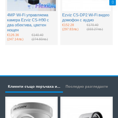
4MP Wi-Fi управляема
Ezviz CS-DP2 Wi-Fi видео
камера Ezviz CS-H90 с
домофон с аудио
два обектива, цветен
€152.28
€170.40
(297.83лв.)
(333.27лв.)
нощен
€126.36
€140.40
(247.14лв.)
(274.60лв.)
Клиенти също поръчаха и...
Последно разгледахте