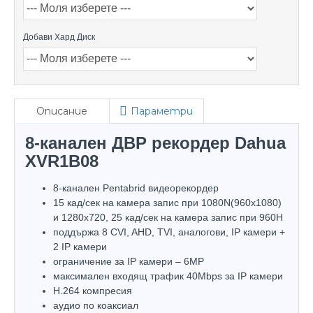
Добави Хард Диск
Описание
Параметри
8-канален ДВР рекордер Dahua
XVR1B08
8-канален Pentabrid видеорекордер
15 кад/сек на камера запис при 1080N(960х1080)
и 1280x720, 25 кад/сек на камера запис при 960H
поддържа 8 CVI, AHD, TVI, аналогови, IP камери +
2 IP камери
ограничение за IP камери – 6МP
максимален входящ трафик 40Mbps за IP камери
H.264 компресия
аудио по коаксиал