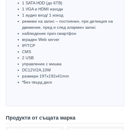
1 SATA HDD (до 6TB)
1 VGA и HDMI изходи
1 аудио вход/ 1 изход
режими на запис – постоянен, при детекция на
движение, пред и след алармен запис
наблюдение през смартфон
вграден Web server
IP/TCP
CMS
2 USB
управление с мишка
DC12V/2A,10W
размери 197x192х41mm
*Без твърд диск
Продукти от същата марка