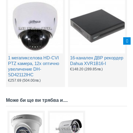
1 мегапикселова HD-CVI
16-канален ДВР рекордер
PTZ камера, 12х оптично
Dahua XVR1B16-I
увеличение DH-
€148.20
(289.85лв.)
SD42112IHC
€257.69
(504.00лв.)
Може би ще ви трябва и....