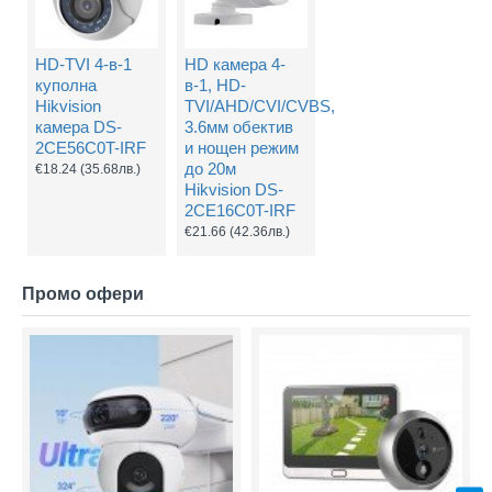
HD-TVI 4-в-1
HD камера 4-
куполна
в-1, HD-
Hikvision
TVI/AHD/CVI/CVBS,
камера DS-
3.6мм обектив
2CE56C0T-IRF
и нощен режим
до 20м
€18.24
(35.68лв.)
Hikvision DS-
2CE16C0T-IRF
€21.66
(42.36лв.)
Промо офери