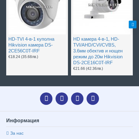
HD-TVI 4-в-1 куполна
HD камера 4-в-1, HD-
Hikvision камера DS-
TVI/AHD/CVI/CVBS,
2CE56C0T-IRF
3.6мм обектив и нощен
режим до 20м Hikvision
€18.24
(35.68лв.)
DS-2CE16C0T-IRF
€21.66
(42.36лв.)
Информация
За нас