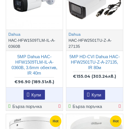
Dahua
Dahua
HAC-HFW1509TLM-IL-A-
HAC-HFW2501TU-Z-A-
0360B
27135
5MP Dahua HAC-
5MP HD-CVI Dahua HAC-
HFW1509TLM-IL-A-
HFW2501TU-Z-A-27135,
0360B, 3.6mm обектив,
IR 80м
IR 40m
€155.04
(303.24лв.)
€96.90
(189.51лв.)
Купи
Купи
Бърза поръчка
Бърза поръчка
Hot
Hot