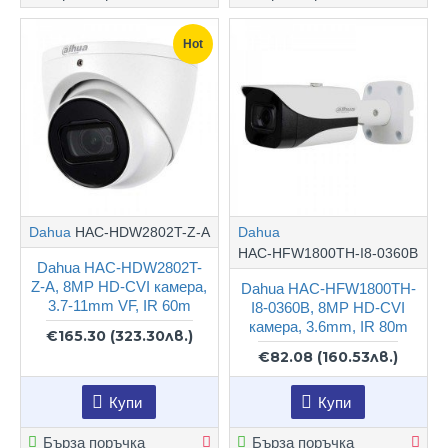
Hot
Dahua
HAC-HDW2802T-Z-A
Dahua
HAC-HFW1800TH-I8-0360B
Dahua HAC-HDW2802T-
Z-A, 8MP HD-CVI камера,
Dahua HAC-HFW1800TH-
3.7-11mm VF, IR 60m
I8-0360B, 8MP HD-CVI
камера, 3.6mm, IR 80m
€165.30
(323.30лв.)
€82.08
(160.53лв.)
Купи
Купи
Бърза поръчка
Бърза поръчка