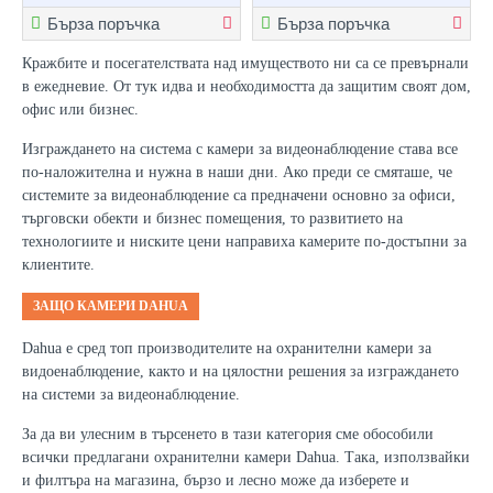
Бърза поръчка
Бърза поръчка
Кражбите и посегателствата над имуществото ни са се превърнали
в ежедневие. От тук идва и необходимостта да защитим своят дом,
офис или бизнес.
Изграждането на система с камери за видеонаблюдение става все
по-наложителна и нужна в наши дни. Ако преди се смяташе, че
системите за видеонаблюдение са предначени основно за офиси,
търговски обекти и бизнес помещения, то развитието на
технологиите и ниските цени направиха камерите по-достъпни за
клиентите.
ЗАЩО КАМЕРИ DAHUA
Dahua е сред топ производителите на охранителни камери за
видоенаблюдение, както и на цялостни решения за изграждането
на системи за видеонаблюдение.
За да ви улесним в търсенето в тази категория сме обособили
всички предлагани охранителни камери Dahua. Така, използвайки
и филтъра на магазина, бързо и лесно може да изберете и