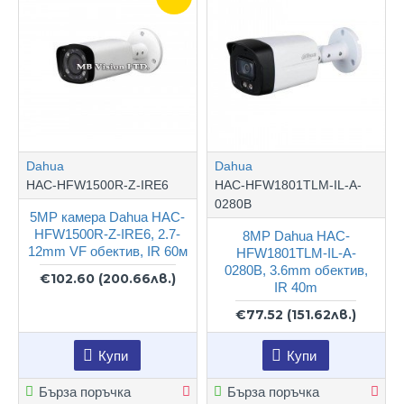
Dahua
Dahua
HAC-HFW1500R-Z-IRE6
HAC-HFW1801TLM-IL-A-
0280B
5MP камера Dahua HAC-
HFW1500R-Z-IRE6, 2.7-
8MP Dahua HAC-
12mm VF обектив, IR 60м
HFW1801TLM-IL-A-
0280B, 3.6mm обектив,
€102.60
(200.66лв.)
IR 40m
€77.52
(151.62лв.)
Купи
Купи
Бърза поръчка
Бърза поръчка