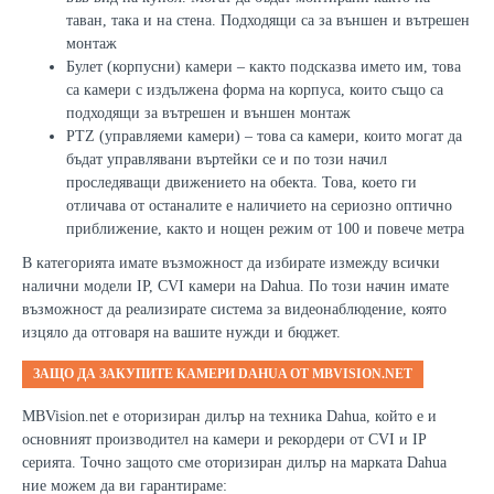
таван, така и на стена. Подходящи са за външен и вътрешен
монтаж
Булет (корпусни) камери – както подсказва името им, това
са камери с издължена форма на корпуса, които също са
подходящи за вътрешен и външен монтаж
PTZ (управляеми камери) – това са камери, които могат да
бъдат управлявани въртейки се и по този начил
проследяващи движението на обекта. Това, което ги
отличава от останалите е наличието на сериозно оптично
приближение, както и нощен режим от 100 и повече метра
В категорията имате възможност да избирате измежду всички
налични модели IP,
CVI
камери на Dahua. По този начин имате
възможност да реализирате система за видеонаблюдение, която
изцяло да отговаря на вашите нужди и бюджет.
ЗАЩО ДА ЗАКУПИТЕ КАМЕРИ DAHUA ОТ MBVISION.NET
MBVision.net е оторизиран дилър на техника Dahua, който е и
основният производител на камери и рекордери от
CVI
и
IP
серията. Точно защото сме оторизиран дилър на марката Dahua
ние можем да ви гарантираме: