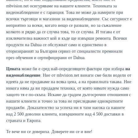
mbvision.net осигуряваме на нашите клиенти. Техниката за
видеонаблюдение е с гаранция. Това не може да намерите при
всички търговци и магазини за видеонаблюдение. Със сигурност е
неприятно за всеки, когато нещо се развали, но за съжаление
колкото и рядко да се случва това, то се случва. И тогава е от
изключителна важност кой и къде ще извърши ремонта. Всички
продукти на Dahua се обслужват само и единствено в
оторизираният за България сервиз от специалисти преминали
през обучения и сертифицирани от Dahua.
Цената
може би е сред най-определящите фактори при избора
на
видеонаблюдение
. Ние от mbvision.net винаги сме били водели от
идеята да не продаваме на всяка цена, а на правилната такава. Ние
никога няма да ви продадем техника, от която нямате нужда само
защото тя е по-скъпа. Искаме да градим дългосрочни отношения с
нашите клиенти и точно за това не преследваме еднократните
продажби. Доказателство за успеха ни в тази насока са нашите
над 2 500 доволни клиента, извършените над 4 500 доставки в
страната и Европа.
Те вече ни се довериха. Доверете ни се и вие!