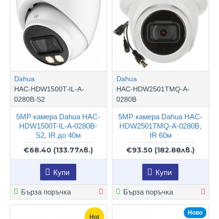
Dahua
Dahua
HAC-HDW1500T-IL-A-
HAC-HDW2501TMQ-A-
0280B-S2
0280B
5MP камера Dahua HAC-
5MP камера Dahua HAC-
HDW1500T-IL-A-0280B-
HDW2501TMQ-A-0280B,
S2, IR до 40м
IR 60м
€68.40
(133.77лв.)
€93.50
(182.88лв.)
Купи
Купи
Бърза поръчка
Бърза поръчка
Ново
Hot