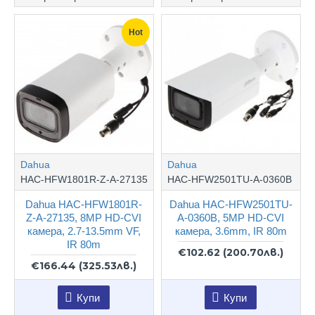
Hot
Dahua
Dahua
HAC-HFW1801R-Z-A-27135
HAC-HFW2501TU-A-0360B
Dahua HAC-HFW1801R-
Dahua HAC-HFW2501TU-
Z-A-27135, 8MP HD-CVI
A-0360B, 5MP HD-CVI
камера, 2.7-13.5mm VF,
камера, 3.6mm, IR 80m
IR 80m
€102.62
(200.70лв.)
€166.44
(325.53лв.)
Купи
Купи