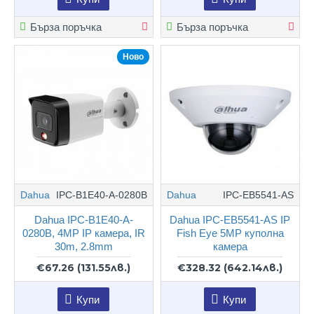
Бърза поръчка
Бърза поръчка
Ново
Dahua
IPC-B1E40-A-0280B
Dahua
IPC-EB5541-AS
Dahua IPC-B1E40-A-
Dahua IPC-EB5541-AS IP
0280B, 4MP IP камера, IR
Fish Eye 5MP куполна
30m, 2.8mm
камера
€67.26
(131.55лв.)
€328.32
(642.14лв.)
Купи
Купи