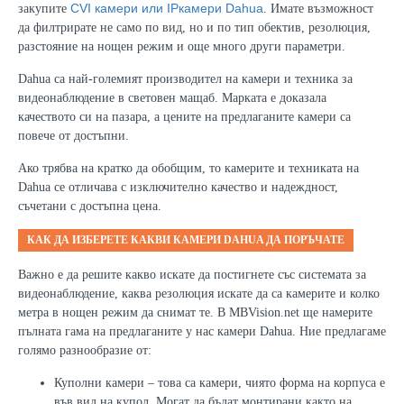
CVI камери или IPкамери Dahua
закупите
. Имате възможност
да филтрирате не само по вид, но и по тип обектив, резолюция,
разстояние на нощен режим и още много други параметри.
Dahua са най-големият производител на камери и техника за
видеонаблюдение в световен мащаб. Марката е доказала
качеството си на пазара, а цените на предлаганите камери са
повече от достъпни.
Ако трябва на кратко да обобщим, то камерите и техниката на
Dahua се отличава с изключително качество и надеждност,
съчетани с достъпна цена.
КАК ДА ИЗБЕРЕТЕ КАКВИ КАМЕРИ
DAHUA
ДА ПОРЪЧАТЕ
Важно е да решите какво искате да постигнете със системата за
видеонаблюдение, каква резолюция искате да са камерите и колко
метра в нощен режим да снимат те. В MBVision.net ще намерите
пълната гама на предлаганите у нас камери Dahua. Ние предлагаме
голямо разнообразие от:
Куполни камери – това са камери, чиято форма на корпуса е
във вид на купол. Могат да бъдат монтирани както на