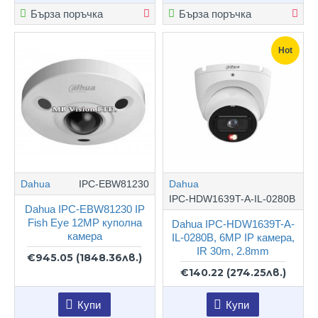
Бърза поръчка
Бърза поръчка
Hot
Dahua
IPC-EBW81230
Dahua
IPC-HDW1639T-A-IL-0280B
Dahua IPC-EBW81230 IP
Fish Eye 12MP куполна
Dahua IPC-HDW1639T-A-
камера
IL-0280B, 6MP IP камера,
IR 30m, 2.8mm
€945.05
(1848.36лв.)
€140.22
(274.25лв.)
Купи
Купи