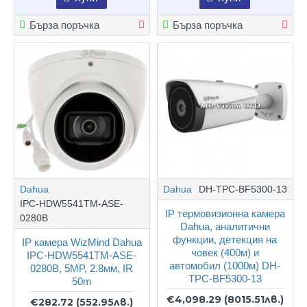
Бърза поръчка
Бърза поръчка
Dahua
Dahua
DH-TPC-BF5300-13
IPC-HDW5541TM-ASE-
IP термовизионна камера
0280B
Dahua, аналитични
функции, детекция на
IP камера WizMind Dahua
човек (400м) и
IPC-HDW5541TM-ASE-
автомобил (1000м) DH-
0280B, 5MP, 2.8мм, IR
TPC-BF5300-13
50m
€4,098.29
(8015.51лв.)
€282.72
(552.95лв.)