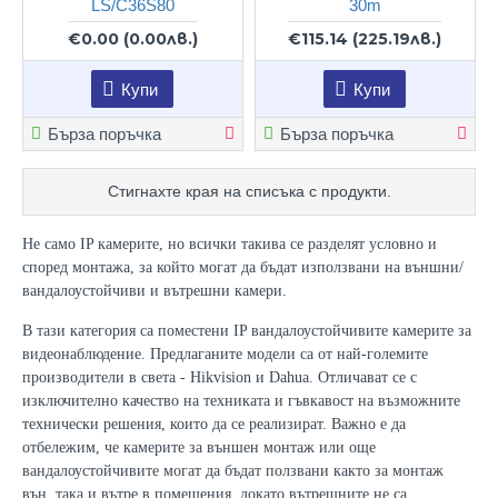
LS/C36S80
30m
€0.00
(0.00лв.)
€115.14
(225.19лв.)
Купи
Купи
Бърза поръчка
Бърза поръчка
Стигнахте края на списъка с продукти.
Не само IP камерите, но всички такива се разделят условно и
според монтажа, за който могат да бъдат използвани на външни/
вандалоустойчиви и вътрешни камери.
В тази категория са поместени IP вандалоустойчивите камерите за
видеонаблюдение. Предлаганите модели са от най-големите
производители в света - Hikvision и Dahua. Отличават се с
изключително качество на техниката и гъвкавост на възможните
технически решения, които да се реализират. Важно е да
отбележим, че камерите за външен монтаж или още
вандалоустойчивите могат да бъдат ползвани както за монтаж
вън, така и вътре в помещения, докато вътрешните не са