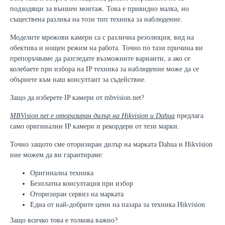
подходящи за външен монтаж. Това е привидно малка, но
съществена разлика на този тип техника за наблюдение.
Моделите мрежови камери са с различна резолюция, вид на
обектива и нощен режим на работа. Точно по тази причина ви
препоръчваме да разгледате възможните варианти, а ако се
колебаете при избора на IP техника за наблюдение може да се
обърнете към наш консултант за съдействие.
Защо да изберете IP камери от mbvision.net?
MBVision.net е оторизиран дилър на Hikvision и Dahua
предлага
само оригинални IP камери и рекордери от тези марки.
Точно защото сме оторизиран дилър на марката Dahua и Hikvision
ние можем да ви гарантираме:
Оригинална техника
Безплатна консултация при избор
Оторизиран сервиз на марката
Една от най-добрите цени на пазара за техника Hikvision
Защо всичко това е толкова важно?