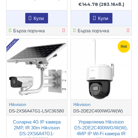
€144.78
(283.16лв.)
Купи
Купи
Бърза поръчка
Бърза поръчка
Безплатно
Hot
Hikvision
Hikvision
DS-2XS6A47G1-LS/C36S80
DS-2DE2C400IWG/W(W)
Соларна 4G IP камера
Управляема Hikvision
2MP, IR 30m Hikvision
DS-2DE2C400IWG/W(W),
DS-2XS6A47G1-
4MP IP Wi-Fi камера IR