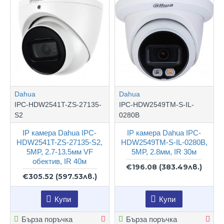
Dahua
Dahua
IPC-HDW2541T-ZS-27135-
IPC-HDW2549TM-S-IL-
S2
0280B
IP камера Dahua IPC-
IP камера Dahua IPC-
HDW2541T-ZS-27135-S2,
HDW2549TM-S-IL-0280B,
5MP, 2.7-13.5мм VF
5MP, 2.8мм, IR 30м
обектив, IR 40м
€196.08
(383.49лв.)
€305.52
(597.53лв.)
Купи
Купи
Бърза поръчка
Бърза поръчка