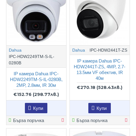
Dahua
Dahua
IPC-HDW2441T-ZS
IPC-HDW2249TM-S-IL-
IP камера Dahua IPC-
0280B
HDW2441T-ZS, 4MP, 2.7-
13.5мм VF обектив, IR
IP камера Dahua IPC-
40м
HDW2249TM-S-IL-0280B,
2MP, 2.8мм, IR 30м
€270.18
(528.43лв.)
€152.76
(298.77лв.)
Купи
Купи
Бърза поръчка
Бърза поръчка