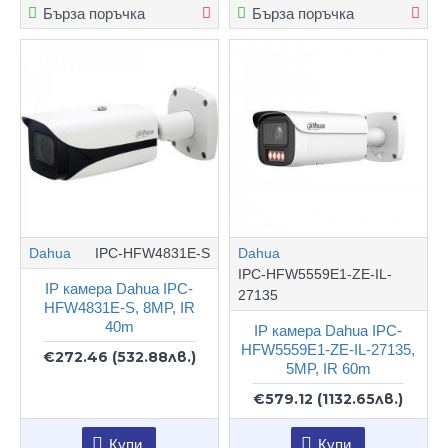
Бърза поръчка
Бърза поръчка
Dahua
IPC-HFW4831E-S
Dahua
IPC-HFW5559E1-ZE-IL-
IP камера Dahua IPC-
27135
HFW4831E-S, 8MP, IR
40m
IP камера Dahua IPC-
HFW5559E1-ZE-IL-27135,
€272.46
(532.88лв.)
5MP, IR 60m
€579.12
(1132.65лв.)
Купи
Купи