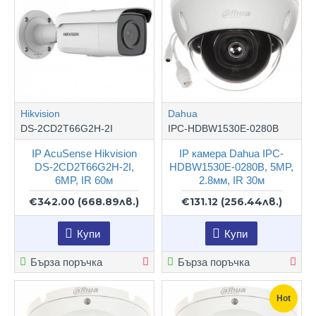
Hikvision
Dahua
DS-2CD2T66G2H-2I
IPC-HDBW1530E-0280B
IP AcuSense Hikvision
IP камера Dahua IPC-
DS-2CD2T66G2H-2I,
HDBW1530E-0280B, 5MP,
6MP, IR 60м
2.8мм, IR 30м
€342.00
(668.89лв.)
€131.12
(256.44лв.)
Купи
Купи
Бърза поръчка
Бърза поръчка
Hot