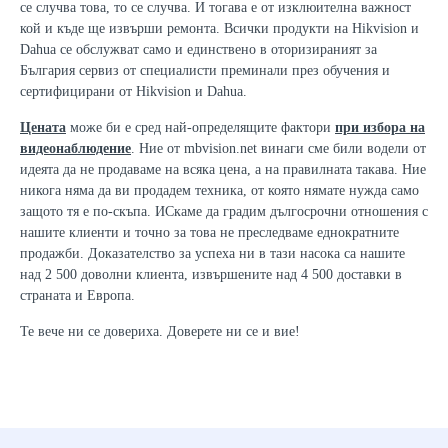
се случва това, то се случва. И тогава е от изклюителна важност
кой и къде ще извърши ремонта. Всички продукти на Hikvision и
Dahua се обслужват само и единствено в оторизираният за
България сервиз от специалисти преминали през обучения и
сертифицирани от Hikvision и Dahua.
Цената
може би е сред най-определящите фактори
при избора на
видеонаблюдение
. Ние от mbvision.net винаги сме били водели от
идеята да не продаваме на всяка цена, а на правилната такава. Ние
никога няма да ви продадем техника, от която нямате нужда само
защото тя е по-скъпа. ИСкаме да градим дългосрочни отношения с
нашите клиенти и точно за това не преследваме еднократните
продажби. Доказателство за успеха ни в тази насока са нашите
над 2 500 доволни клиента, извършените над 4 500 доставки в
страната и Европа.
Те вече ни се довериха. Доверете ни се и вие!