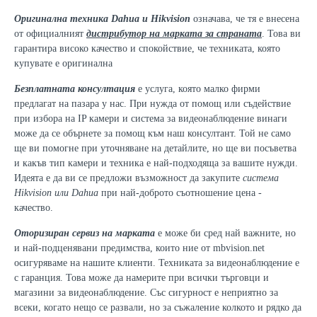
Оригинална техника Dahua
и Hikvision
означава, че тя е внесена
от официалният
дистрибутор на марката за страната
. Това ви
гарантира високо качество и спокойствие, че техниката, която
купувате е оригинална
Безплатната консултация
е услуга, която малко фирми
предлагат на пазара у нас. При нужда от помощ или съдействие
при избора на IP камери и система за видеонаблюдение винаги
може да се обърнете за помощ към наш консултант. Той не само
ще ви помогне при уточняване на детайлите, но ще ви посъветва
и какъв тип камери и техника е най-подходяща за вашите нужди.
Идеята е да ви се предложи възможност да закупите
система
Hikvision или Dahua
при най-доброто съотношение цена -
качество.
Оторизиран сервиз на марката
е може би сред най важните, но
и най-подценявани предимства, които ние от mbvision.net
осигуряваме на нашите клиенти. Техниката за видеонаблюдение е
с гаранция. Това може да намерите при всички търговци и
магазини за видеонаблюдение. Със сигурност е неприятно за
всеки, когато нещо се развали, но за съжаление колкото и рядко да