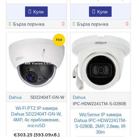
Купи
Купи
Бърза поръчка
Бърза поръчка
Hot
Dahua
SD22404T-GN-W
Dahua
IPC-HDW2241TM-S-0280B
Wi-Fi PTZ IP камера
Dahua SD22404T-GN-W,
WizSense IP камера
4MP, 4х приближение,
Dahua IPC-HDW2241TM-
microSD
S-0280B, 2MP, 2.8мм, IR
30m
€303.25
(593.09лв.)