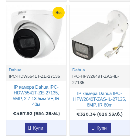
Hot
Dahua
Dahua
IPC-HDW5541T-ZE-27135
IPC-HFW2649T-ZAS-IL-
27135
IP камера Dahua IPC-
HDW5541T-ZE-27135,
IP камера Dahua IPC-
5MP, 2.7-13.5мм VF, IR
HFW2649T-ZAS-IL-27135,
40м
6MP, IR 60m
€487.92
(954.28лв.)
€320.34
(626.53лв.)
Купи
Купи