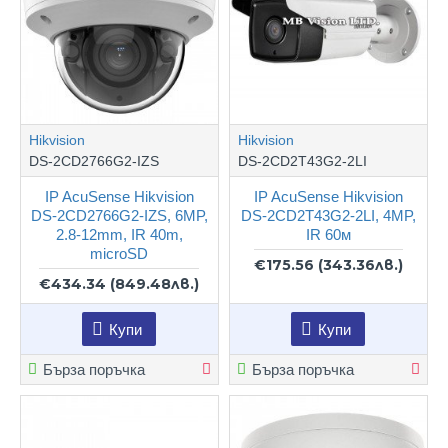
Hikvision
Hikvision
DS-2CD2766G2-IZS
DS-2CD2T43G2-2LI
IP AcuSense Hikvision
IP AcuSense Hikvision
DS-2CD2766G2-IZS, 6MP,
DS-2CD2T43G2-2LI, 4MP,
2.8-12mm, IR 40m,
IR 60м
microSD
€175.56
(343.36лв.)
€434.34
(849.48лв.)
Купи
Купи
Бърза поръчка
Бърза поръчка