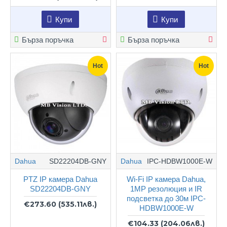
Купи
Купи
Бърза поръчка
Бърза поръчка
Hot
Hot
Dahua
SD22204DB-GNY
Dahua
IPC-HDBW1000E-W
PTZ IP камера Dahua
Wi-Fi IP камера Dahua,
SD22204DB-GNY
1MP резолюция и IR
подсветка до 30м IPC-
€273.60
(535.11лв.)
HDBW1000E-W
€104.33
(204.06лв.)