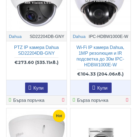
Dahua
SD22204DB-GNY
Dahua
IPC-HDBW1000E-W
PTZ IP камера Dahua
Wi-Fi IP камера Dahua,
SD22204DB-GNY
1MP резолюция и IR
подсветка до 30м IPC-
€273.60
(535.11лв.)
HDBW1000E-W
€104.33
(204.06лв.)
Купи
Купи
Бърза поръчка
Бърза поръчка
Hot