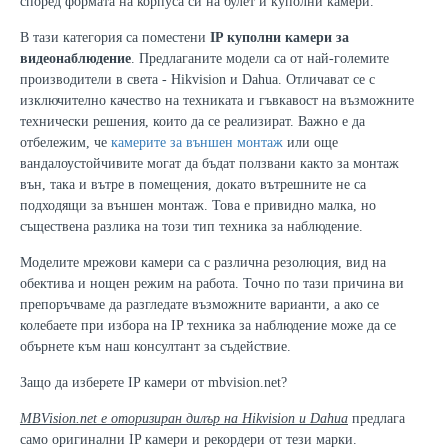
според формата на корпуса си на булет и куполни камери.
В тази категория са поместени
IP куполни камери за
видеонаблюдение
. Предлаганите модели са от най-големите
производители в света - Hikvision и Dahua. Отличават се с
изключително качество на техниката и гъвкавост на възможните
технически решения, които да се реализират.
Важно е да
отбележим, че
камерите за външен монтаж
или още
вандалоустойчивите могат да бъдат ползвани както за монтаж
вън, така и вътре в помещения, докато вътрешните не са
подходящи за външен монтаж. Това е привидно малка, но
съществена разлика на този тип техника за наблюдение.
Моделите мрежови камери са с различна резолюция, вид на
обектива и нощен режим на работа. Точно по тази причина ви
препоръчваме да разгледате възможните варианти, а ако се
колебаете при избора на IP техника за наблюдение може да се
обърнете към наш консултант за съдействие.
Защо да изберете IP камери от mbvision.net?
MBVision.net е оторизиран дилър на Hikvision и Dahua
предлага
само оригинални IP камери и рекордери от тези марки.