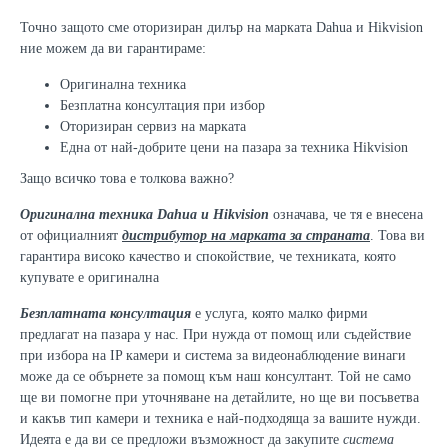
Точно защото сме оторизиран дилър на марката Dahua и Hikvision
ние можем да ви гарантираме:
Оригинална техника
Безплатна консултация при избор
Оторизиран сервиз на марката
Една от най-добрите цени на пазара за техника Hikvision
Защо всичко това е толкова важно?
Оригинална техника Dahua
и Hikvision
означава, че тя е внесена
от официалният
дистрибутор на марката за страната
. Това ви
гарантира високо качество и спокойствие, че техниката, която
купувате е оригинална
Безплатната консултация
е услуга, която малко фирми
предлагат на пазара у нас. При нужда от помощ или съдействие
при избора на IP камери и система за видеонаблюдение винаги
може да се обърнете за помощ към наш консултант. Той не само
ще ви помогне при уточняване на детайлите, но ще ви посъветва
и какъв тип камери и техника е най-подходяща за вашите нужди.
Идеята е да ви се предложи възможност да закупите
система