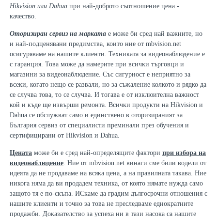
Hikvision или Dahua
при най-доброто съотношение цена -
качество.
Оторизиран сервиз на марката
е може би сред най важните, но
и най-подценявани предимства, които ние от mbvision.net
осигуряваме на нашите клиенти. Техниката за видеонаблюдение е
с гаранция. Това може да намерите при всички търговци и
магазини за видеонаблюдение. Със сигурност е неприятно за
всеки, когато нещо се развали, но за съжаление колкото и рядко да
се случва това, то се случва. И тогава е от изклюителна важност
кой и къде ще извърши ремонта. Всички продукти на Hikvision и
Dahua се обслужват само и единствено в оторизираният за
България сервиз от специалисти преминали през обучения и
сертифицирани от Hikvision и Dahua.
Цената
може би е сред най-определящите фактори
при избора на
видеонаблюдение
. Ние от mbvision.net винаги сме били водели от
идеята да не продаваме на всяка цена, а на правилната такава. Ние
никога няма да ви продадем техника, от която нямате нужда само
защото тя е по-скъпа. ИСкаме да градим дългосрочни отношения с
нашите клиенти и точно за това не преследваме еднократните
продажби. Доказателство за успеха ни в тази насока са нашите