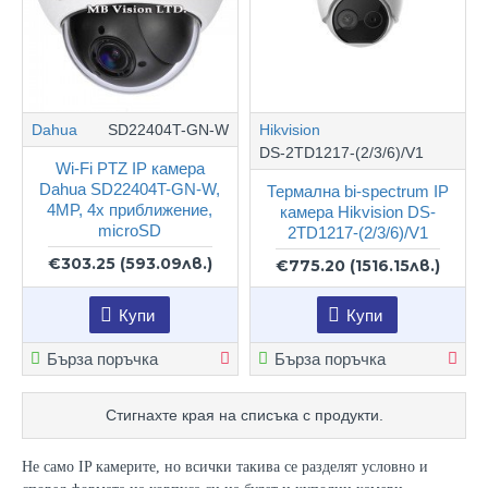
Dahua
SD22404T-GN-W
Hikvision
DS-2TD1217-(2/3/6)/V1
Wi-Fi PTZ IP камера
Dahua SD22404T-GN-W,
Термална bi-spectrum IP
4MP, 4х приближение,
камера Hikvision DS-
microSD
2TD1217-(2/3/6)/V1
€303.25
(593.09лв.)
€775.20
(1516.15лв.)
Купи
Купи
Бърза поръчка
Бърза поръчка
Стигнахте края на списъка с продукти.
Не само IP камерите, но всички такива се разделят условно и