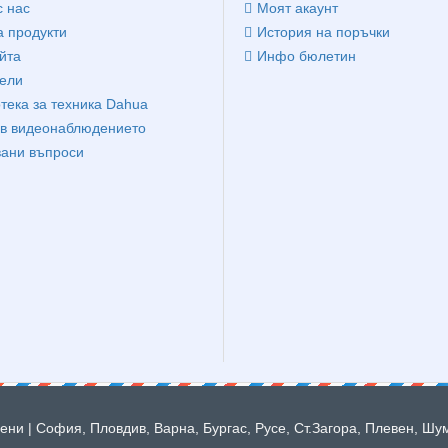
с нас
Моят акаунт
 продукти
История на поръчки
йта
Инфо бюлетин
ели
тека за техника Dahua
в видеонаблюдението
вани въпроси
ни | София, Пловдив, Варна, Бургас, Русе, Ст.Загора, Плевен, Шу