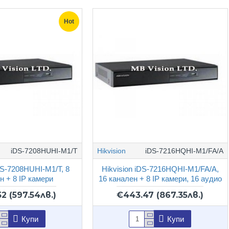
Hot
iDS-7208HUHI-M1/T
Hikvision
iDS-7216HQHI-M1/FA/A
DS-7208HUHI-M1/T, 8
Hikvision iDS-7216HQHI-M1/FA/A,
н + 8 IP камери
16 канален + 8 IP камери, 16 аудио
52
(597.54лв.)
€443.47
(867.35лв.)
Купи
Купи