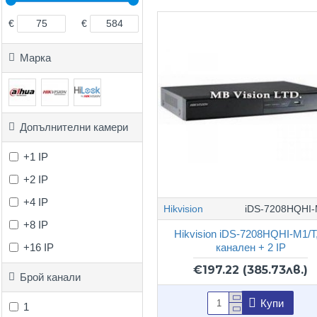
€
€
Марка
Допълнителни камери
+1 IP
+2 IP
+4 IP
Hikvision
iDS-7208HQHI-
+8 IP
Hikvision iDS-7208HQHI-M1/T
+16 IP
канален + 2 IP
€197.22
(385.73лв.)
Брой канали
Купи
1