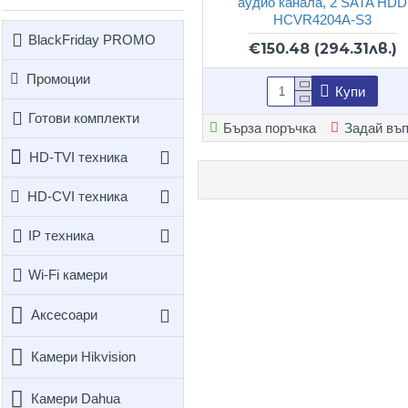
аудио канала, 2 SATA HDD
HCVR4204A-S3
BlackFriday PROMO
€150.48
(294.31лв.)
Промоции
Купи
Готови комплекти
Бърза поръчка
Задай въ
HD-TVI техника
HD-CVI техника
IP техника
Wi-Fi камери
Аксесоари
Камери Hikvision
Камери Dahua