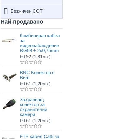
Безжичен СОТ
Най-продавано
Комбиниран кабел
за
видеонаблюдение
RG59 + 2x0,75mm
€0.92
(1.81лв.)
BNC Kонектор с
Винт
€0.61
(1.20лв.)
Захранващ
конектор за
охранителни
камери
€0.61
(1.20лв.)
FTP кабел Cat5 за