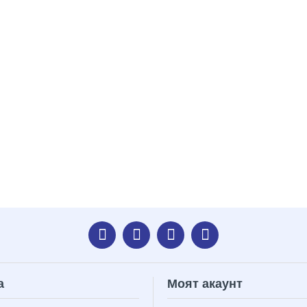
а
Моят акаунт