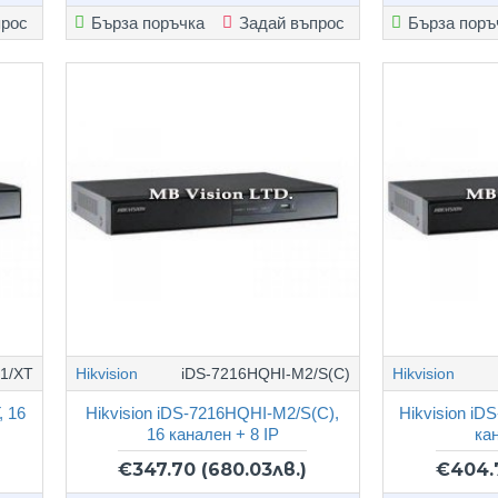
прос
Бърза поръчка
Задай въпрос
Бърза поръ
1/XT
Hikvision
iDS-7216HQHI-M2/S(C)
Hikvision
, 16
Hikvision iDS-7216HQHI-M2/S(C),
Hikvision iD
16 канален + 8 IP
ка
€347.70
(680.03лв.)
€404