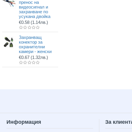
пренос на
видеосигнал и
захранване по
усукана двойка
€0.58
(1.14лв.)
Захранващ
конектор за
охранителни
камери - женски
€0.67
(1.32лв.)
Информация
За клиент