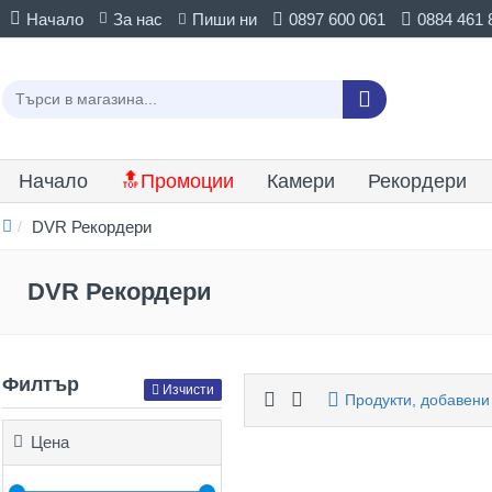
Начало
За нас
Пиши ни
0897 600 061
0884 461 
Начало
🔝Промоции
Камери
Рекордери
DVR Рекордери
DVR Рекордери
Филтър
Изчисти
Продукти, добавени
Цена