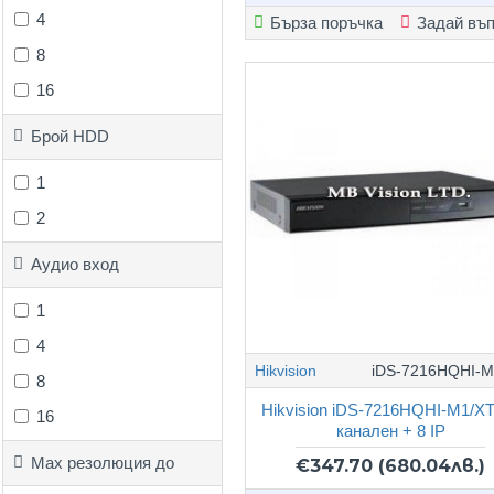
4
Бърза поръчка
Задай въ
8
16
Брой HDD
1
2
Аудио вход
1
4
Hikvision
iDS-7216HQHI-M
8
Hikvision iDS-7216HQHI-M1/XT
16
канален + 8 IP
Max резолюция до
€347.70
(680.04лв.)