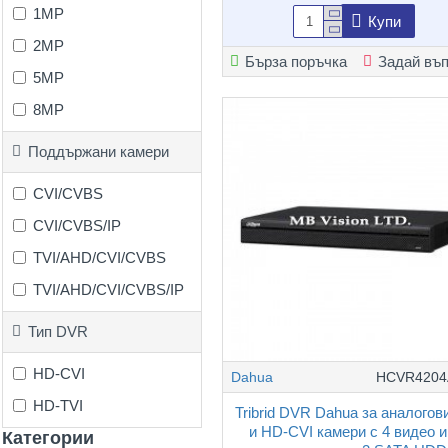
1MP
Купи
2MP
Бърза поръчка
Задай въ
5MP
8MP
Поддържани камери
CVI/CVBS
CVI/CVBS/IP
TVI/AHD/CVI/CVBS
TVI/AHD/CVI/CVBS/IP
Тип DVR
HD-CVI
Dahua
HCVR4204
HD-TVI
Tribrid DVR Dahua за аналогови
и HD-CVI камери с 4 видео и
Категории