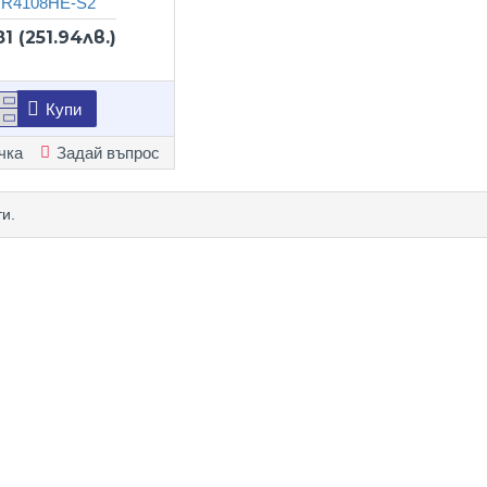
R4108HE-S2
81
(251.94лв.)
Купи
чка
Задай въпрос
и.