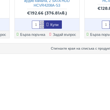
аудио канала, 2 SATA HDD
HCV
HCVR4208A-S3
€128.
€192.66
(376.81лв.)
Купи
прос
Бърза поръчка
Задай въпрос
Бърза поръ
Стигнахте края на списъка с продукт