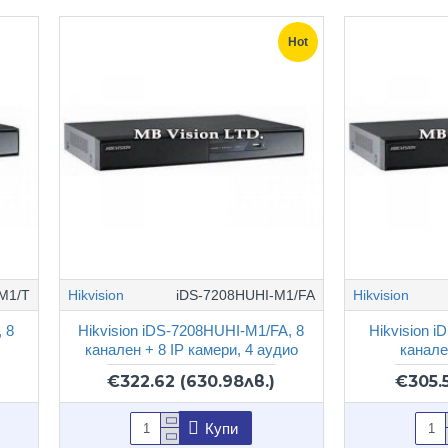
Hot
M1/T
Hikvision
iDS-7208HUHI-M1/FA
Hikvision
, 8
Hikvision iDS-7208HUHI-M1/FA, 8
Hikvision i
канален + 8 IP камери, 4 аудио
канале
€322.62
(630.98лв.)
€305.
Купи