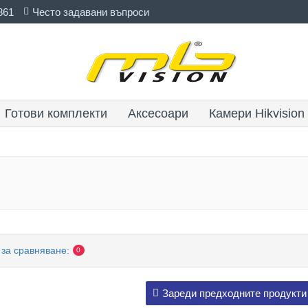
861
Често задавани въпроси
Готови комплекти
Аксесоари
Камери Hikvision
 за сравняване:
0
Зареди предходните продукти