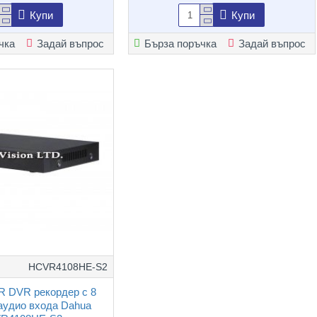
Купи
Купи
чка
Задай въпрос
Бърза поръчка
Задай въпрос
HCVR4108HE-S2
VR DVR рекордер с 8
 аудио входа Dahua