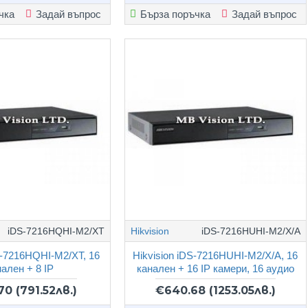
чка
Задай въпрос
Бърза поръчка
Задай въпрос
iDS-7216HQHI-M2/XT
Hikvision
iDS-7216HUHI-M2/X/A
S-7216HQHI-M2/XT, 16
Hikvision iDS-7216HUHI-M2/X/A, 16
нален + 8 IP
канален + 16 IP камери, 16 аудио
.70
(791.52лв.)
€640.68
(1253.05лв.)