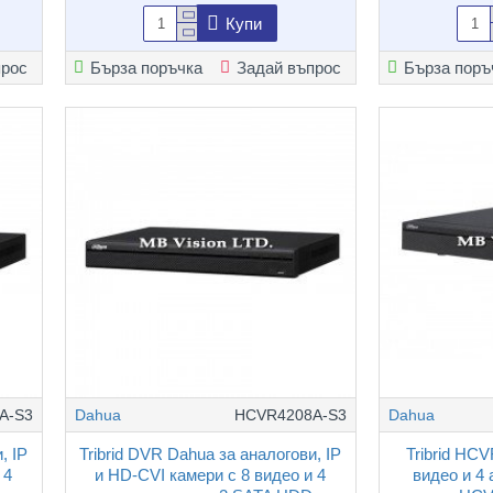
Купи
прос
Бърза поръчка
Задай въпрос
Бърза поръ
A-S3
Dahua
HCVR4208A-S3
Dahua
, IP
Tribrid DVR Dahua за аналогови, IP
Tribrid HC
 4
и HD-CVI камери с 8 видео и 4
видео и 4